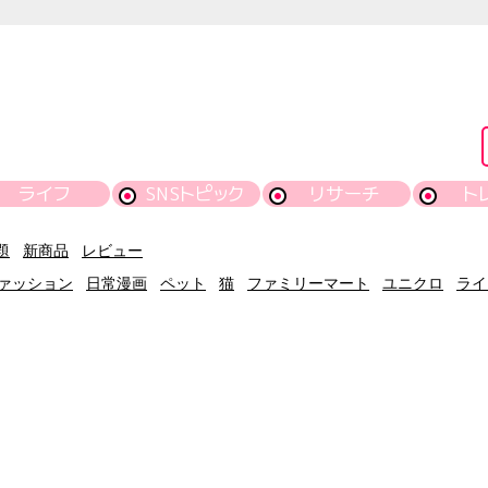
ライフ
SNSトピック
リサーチ
ト
題
新商品
レビュー
ァッション
日常漫画
ペット
猫
ファミリーマート
ユニクロ
ライ