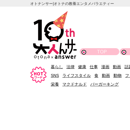
オトナンサー|オトナの教養エンタメバラエティー
TOP
暮らし
法律
健康
仕事
漫画
動画
話
SNS
ライフスタイル
食
動画
動物
フ
栄養
マクドナルド
バーガーキング