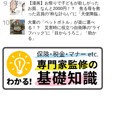
【漫画】お祭りで子どもが欲しがった
お面、なんと2000円！？ 焦る母を救
った店員の“粋な計らい”に「天使降臨」
大量の「ペットボトル」が楽に運べ
る！？ 災害時に役立つ自衛隊の“ライ
フハック”に「目からうろこ」「助か
る」