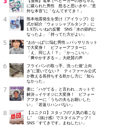
【漫画】電車でベビーカーの赤ちゃん
に蹴られた男性 怒ると思いきや…“意
外な本音”に「なんてすてき！」
熊本地震発生を受け《アイラップ》公
式が紹介「ウォッシャブルタンク」に
1.9万いいねの反響 SNS「水の節約に
なったよ」「持ってた方がよい」
“おかっぱ”に悩む男性→バッサリカット
で大変身！ ビフォーアフターに
「え、同じ人！？」「かっこいい」
「爽やかすぎる～」大絶賛の声
フライパンの取っ手、洗った後“上向
き”に置いてない？ ティファール公式
が教える長持ちする乾かし方に「知ら
なかった」
妻に「ハゲてる」と言われ…カットで
解決→イケオジに大変身！ ビフォー
アフターに「うちの夫もお願いした
い」「若返りハンパない」
【ユニクロ】スタッフの“人気の着こな
し” 《抜け感》でスタイルアップ！
SNS「すてきです。まねしたい」