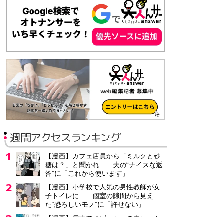
週間アクセスランキング
【漫画】カフェ店員から「ミルクと砂
糖は？」と聞かれ… 夫の“ナイスな返
答”に「これから使います」
【漫画】小学校で人気の男性教師が女
子トイレに… 個室の隙間から見え
た“恐ろしいモノ”に「許せない」