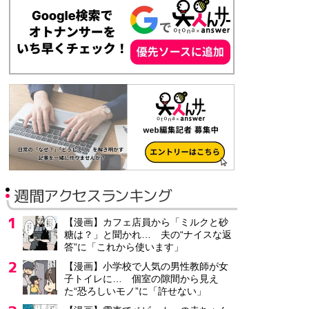
週間アクセスランキング
【漫画】カフェ店員から「ミルクと砂
糖は？」と聞かれ… 夫の“ナイスな返
答”に「これから使います」
【漫画】小学校で人気の男性教師が女
子トイレに… 個室の隙間から見え
た“恐ろしいモノ”に「許せない」