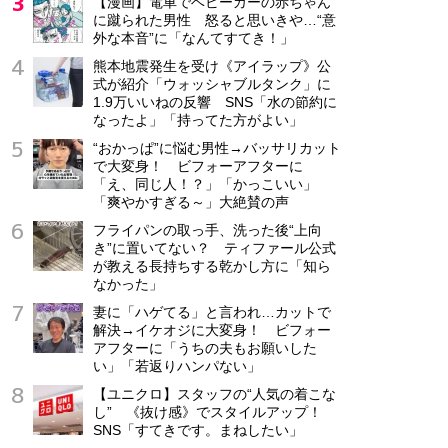
【漫画】電車でベビーカーの赤ちゃん
に蹴られた男性 怒ると思いきや…“意
外な本音”に「なんてすてき！」
熊本地震発生を受け《アイラップ》公
式が紹介「ウォッシャブルタンク」に
1.9万いいねの反響 SNS「水の節約に
なったよ」「持ってた方がよい」
“おかっぱ”に悩む男性→バッサリカット
で大変身！ ビフォーアフターに
「え、同じ人！？」「かっこいい」
「爽やかすぎる～」大絶賛の声
フライパンの取っ手、洗った後“上向
き”に置いてない？ ティファール公式
が教える長持ちする乾かし方に「知ら
なかった」
妻に「ハゲてる」と言われ…カットで
解決→イケオジに大変身！ ビフォー
アフターに「うちの夫もお願いした
い」「若返りハンパない」
【ユニクロ】スタッフの“人気の着こな
し” 《抜け感》でスタイルアップ！
SNS「すてきです。まねしたい」