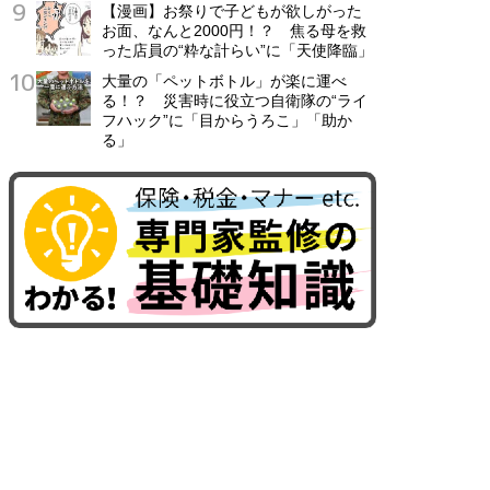
【漫画】お祭りで子どもが欲しがった
お面、なんと2000円！？ 焦る母を救
った店員の“粋な計らい”に「天使降臨」
大量の「ペットボトル」が楽に運べ
る！？ 災害時に役立つ自衛隊の“ライ
フハック”に「目からうろこ」「助か
る」