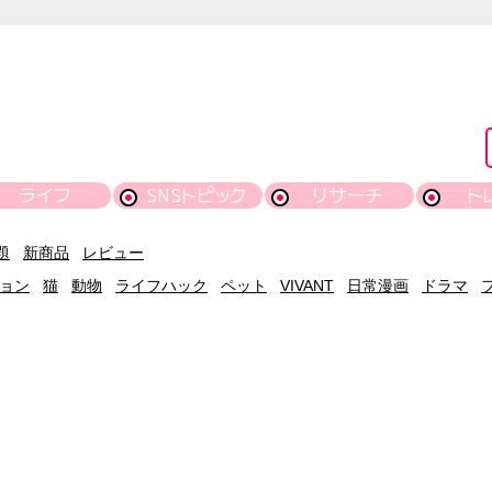
ライフ
SNSトピック
リサーチ
ト
題
新商品
レビュー
ョン
猫
動物
ライフハック
ペット
VIVANT
日常漫画
ドラマ