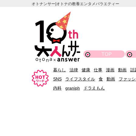
オトナンサー|オトナの教養エンタメバラエティー
TOP
暮らし
法律
健康
仕事
漫画
動画
話
SNS
ライフスタイル
食
動画
ファッシ
内科
graniph
ドラえもん