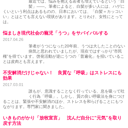
最近では、悩みを抱える若者も増えているという「白
髪」――。筆者によると、白髪が多い人には、ハゲに
くいという利点はあるものの、日本においては、「白髪＝カッコい
い」とはとても言えない現状があります。とりわけ、女性にとって
は。
悩ましき現代社会の寵児「うつ」をサバイバルする
2017.04.26
筆者がうつになった20年前、うつは大したことのない
病気と思われていましたが、現在ではすっかり“市民
権”を得ています。啓発活動が逆にうつの「普遍化」を招いているこ
とは皮肉とも言えます。
不安解消だけじゃない！ 良質な「呼吸」はストレスにも
効果
2017.03.01
誰もが、意識することなく行っている、息を吸って吐
く行為「呼吸」。しかし、質の良い呼吸法を身につけ
ることは、緊張や不安解消のほか、ストレスを和らげることにもつ
ながります。専門家に聞きました。
いきものがかり「放牧宣言」 沈んだ自分に“元気”を取り
戻す方法