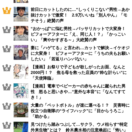
前日にカットしたのに…“しっくりこない”男性→あか
抜けカットで激変！ 2.9万いいね「別人やん」「モ
テそう」絶賛の声
“おかっぱ”に悩む男性→バッサリカットで大変身！
ビフォーアフターに「え、同じ人！？」「かっこい
い」「爽やかすぎる～」大絶賛の声
妻に「ハゲてる」と言われ…カットで解決→イケオジ
に大変身！ ビフォーアフターに「うちの夫もお願い
したい」「若返りハンパない」
【漫画】お祭りで子どもが欲しがったお面、なんと
2000円！？ 焦る母を救った店員の“粋な計らい”に
「天使降臨」
【漫画】電車でベビーカーの赤ちゃんに蹴られた男
性 怒ると思いきや…“意外な本音”に「なんてすて
き！」
大量の「ペットボトル」が楽に運べる！？ 災害時に
役立つ自衛隊の“ライフハック”に「目からうろこ」
「助かる」
見つけたら踏みつぶして…サクラ、ウメ枯らす“特定
外来生物”とは？ 鈴木農水相の注意喚起に「怖い」