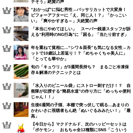
テそう」絶賛の声
“おかっぱ”に悩む男性→バッサリカットで大変身！
ビフォーアフターに「え、同じ人！？」「かっこい
い」「爽やかすぎる～」大絶賛の声
「本当にやめてほしい」 スーパー銭湯スタッフが訴
える“利用時のNG行為”に「困る」「当たり前すぎ」
年を重ねて貧相に…“シワ＆面長”も気になる女性→カ
ットで10歳以上若返り！？「めちゃくちゃ美人に」
「とっても華やか」
旬の「キュウリ」が3週間長持ち？ まるごと冷凍保
存＆解凍のテクニックとは
「水入りのビニール袋」にストロー刺すだけ！？ 自
衛隊が伝授する“簡易水道”の作り方に「めっちゃ便利
じゃん！！」
生後6週間の子猫、本棚で突っ伏して眠る…あまりの
かわいさに視聴者もん絶「ぬいぐるみみたい！」「最
高」
【今日から】マクドナルド、次のハッピーセットは
「ポケモン」 おもちゃ全12種類にSNS「こういう