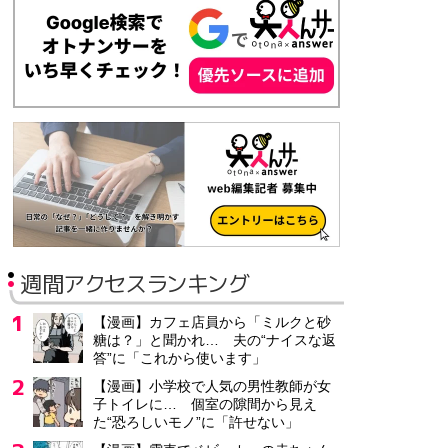
週間アクセスランキング
【漫画】カフェ店員から「ミルクと砂
糖は？」と聞かれ… 夫の“ナイスな返
答”に「これから使います」
【漫画】小学校で人気の男性教師が女
子トイレに… 個室の隙間から見え
た“恐ろしいモノ”に「許せない」