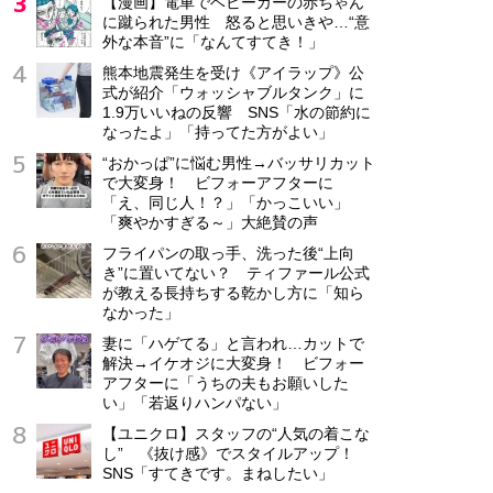
【漫画】電車でベビーカーの赤ちゃん
に蹴られた男性 怒ると思いきや…“意
外な本音”に「なんてすてき！」
熊本地震発生を受け《アイラップ》公
式が紹介「ウォッシャブルタンク」に
1.9万いいねの反響 SNS「水の節約に
なったよ」「持ってた方がよい」
“おかっぱ”に悩む男性→バッサリカット
で大変身！ ビフォーアフターに
「え、同じ人！？」「かっこいい」
「爽やかすぎる～」大絶賛の声
フライパンの取っ手、洗った後“上向
き”に置いてない？ ティファール公式
が教える長持ちする乾かし方に「知ら
なかった」
妻に「ハゲてる」と言われ…カットで
解決→イケオジに大変身！ ビフォー
アフターに「うちの夫もお願いした
い」「若返りハンパない」
【ユニクロ】スタッフの“人気の着こな
し” 《抜け感》でスタイルアップ！
SNS「すてきです。まねしたい」