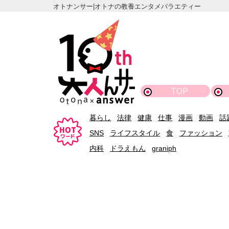
オトナンサー|オトナの教養エンタメバラエティー
TOP
暮らし
法律
健康
仕事
漫画
動画
話
SNS
ライフスタイル
食
ファッション
内科
ドラえもん
graniph