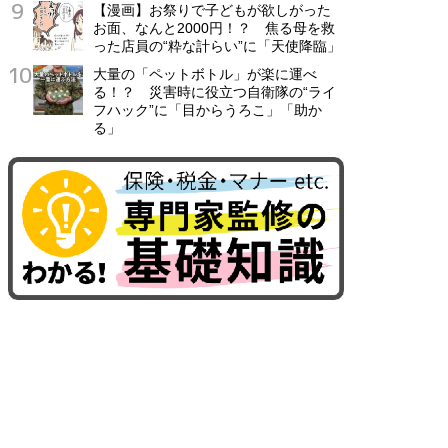
【漫画】お祭りで子どもが欲しがった
お面、なんと2000円！？ 焦る母を救
った店員の“粋な計らい”に「天使降臨」
大量の「ペットボトル」が楽に運べ
る！？ 災害時に役立つ自衛隊の“ライ
フハック”に「目からうろこ」「助か
る」