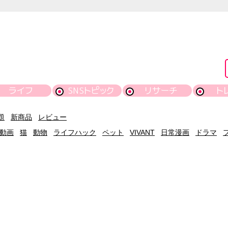
ライフ
SNSトピック
リサーチ
ト
題
新商品
レビュー
動画
猫
動物
ライフハック
ペット
VIVANT
日常漫画
ドラマ