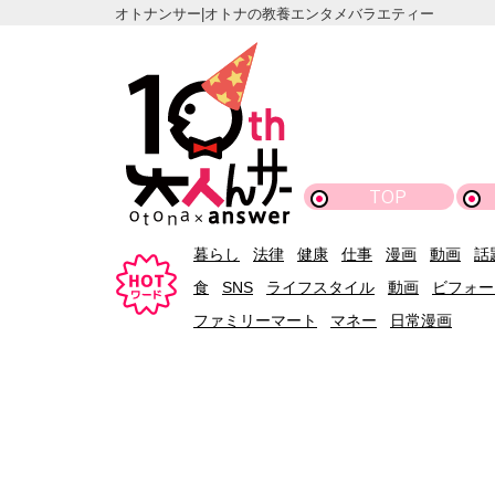
オトナンサー|オトナの教養エンタメバラエティー
TOP
暮らし
法律
健康
仕事
漫画
動画
話
食
SNS
ライフスタイル
動画
ビフォー
ファミリーマート
マネー
日常漫画