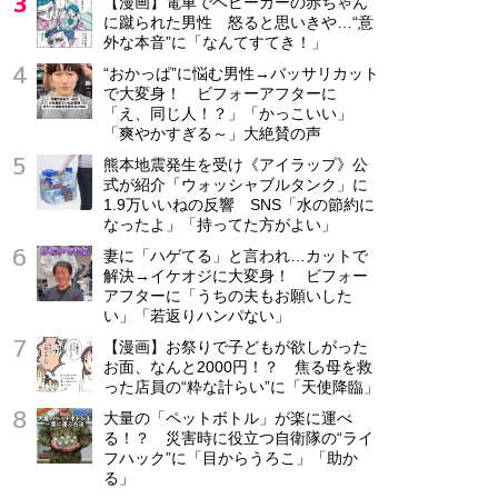
【漫画】電車でベビーカーの赤ちゃん
に蹴られた男性 怒ると思いきや…“意
外な本音”に「なんてすてき！」
“おかっぱ”に悩む男性→バッサリカット
で大変身！ ビフォーアフターに
「え、同じ人！？」「かっこいい」
「爽やかすぎる～」大絶賛の声
熊本地震発生を受け《アイラップ》公
式が紹介「ウォッシャブルタンク」に
1.9万いいねの反響 SNS「水の節約に
なったよ」「持ってた方がよい」
妻に「ハゲてる」と言われ…カットで
解決→イケオジに大変身！ ビフォー
アフターに「うちの夫もお願いした
い」「若返りハンパない」
【漫画】お祭りで子どもが欲しがった
お面、なんと2000円！？ 焦る母を救
った店員の“粋な計らい”に「天使降臨」
大量の「ペットボトル」が楽に運べ
る！？ 災害時に役立つ自衛隊の“ライ
フハック”に「目からうろこ」「助か
る」