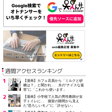
週間アクセスランキング
【漫画】カフェ店員から「ミルクと砂
糖は？」と聞かれ… 夫の“ナイスな返
答”に「これから使います」
【漫画】小学校で人気の男性教師が女
子トイレに… 個室の隙間から見え
た“恐ろしいモノ”に「許せない」