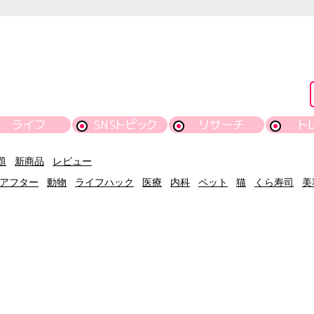
ライフ
SNSトピック
リサーチ
ト
題
新商品
レビュー
アフター
動物
ライフハック
医療
内科
ペット
猫
くら寿司
美