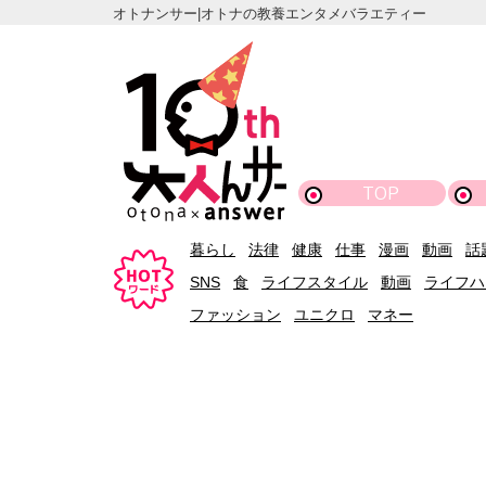
オトナンサー|オトナの教養エンタメバラエティー
TOP
暮らし
法律
健康
仕事
漫画
動画
話
SNS
食
ライフスタイル
動画
ライフハ
ファッション
ユニクロ
マネー