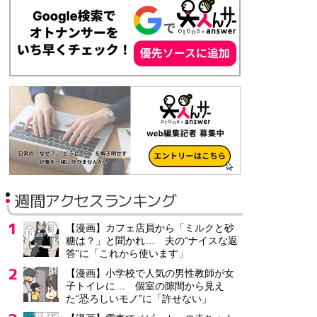
週間アクセスランキング
【漫画】カフェ店員から「ミルクと砂
糖は？」と聞かれ… 夫の“ナイスな返
答”に「これから使います」
【漫画】小学校で人気の男性教師が女
子トイレに… 個室の隙間から見え
た“恐ろしいモノ”に「許せない」