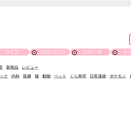
ライフ
SNSトピック
リサーチ
ト
題
新商品
レビュー
ック
内科
医療
猫
動物
ペット
くら寿司
日常漫画
ポケモン