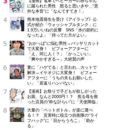
【漫画】電車でベビーカーの赤ちゃん
に蹴られた男性 怒ると思いきや…“意
外な本音”に「なんてすてき！」
熊本地震発生を受け《アイラップ》公
式が紹介「ウォッシャブルタンク」に
1.9万いいねの反響 SNS「水の節約に
なったよ」「持ってた方がよい」
“おかっぱ”に悩む男性→バッサリカット
で大変身！ ビフォーアフターに
「え、同じ人！？」「かっこいい」
「爽やかすぎる～」大絶賛の声
妻に「ハゲてる」と言われ…カットで
解決→イケオジに大変身！ ビフォー
アフターに「うちの夫もお願いした
い」「若返りハンパない」
【漫画】お祭りで子どもが欲しがった
お面、なんと2000円！？ 焦る母を救
った店員の“粋な計らい”に「天使降臨」
大量の「ペットボトル」が楽に運べ
る！？ 災害時に役立つ自衛隊の“ライ
フハック”に「目からうろこ」「助か
る」