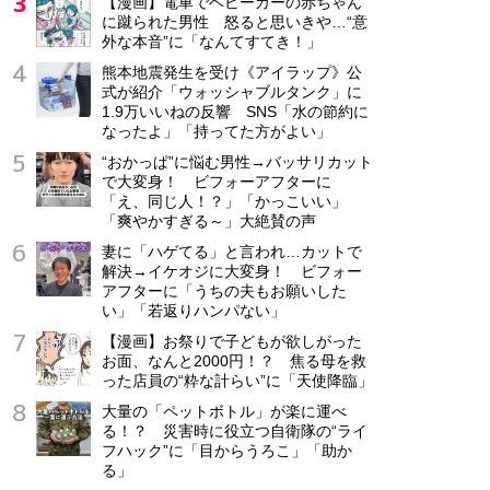
【漫画】電車でベビーカーの赤ちゃん
に蹴られた男性 怒ると思いきや…“意
外な本音”に「なんてすてき！」
熊本地震発生を受け《アイラップ》公
式が紹介「ウォッシャブルタンク」に
1.9万いいねの反響 SNS「水の節約に
なったよ」「持ってた方がよい」
“おかっぱ”に悩む男性→バッサリカット
で大変身！ ビフォーアフターに
「え、同じ人！？」「かっこいい」
「爽やかすぎる～」大絶賛の声
妻に「ハゲてる」と言われ…カットで
解決→イケオジに大変身！ ビフォー
アフターに「うちの夫もお願いした
い」「若返りハンパない」
【漫画】お祭りで子どもが欲しがった
お面、なんと2000円！？ 焦る母を救
った店員の“粋な計らい”に「天使降臨」
大量の「ペットボトル」が楽に運べ
る！？ 災害時に役立つ自衛隊の“ライ
フハック”に「目からうろこ」「助か
る」