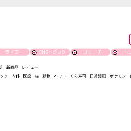
ライフ
SNSトピック
リサーチ
ト
題
新商品
レビュー
ック
内科
医療
猫
動物
ペット
くら寿司
日常漫画
ポケモン