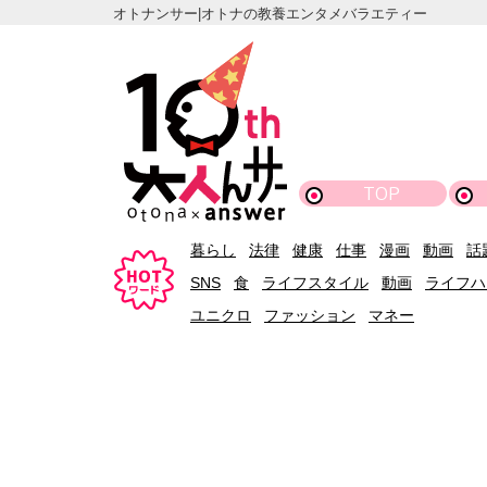
オトナンサー|オトナの教養エンタメバラエティー
TOP
暮らし
法律
健康
仕事
漫画
動画
話
SNS
食
ライフスタイル
動画
ライフハ
ユニクロ
ファッション
マネー