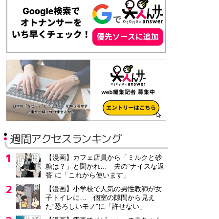
週間アクセスランキング
【漫画】カフェ店員から「ミルクと砂
糖は？」と聞かれ… 夫の“ナイスな返
答”に「これから使います」
【漫画】小学校で人気の男性教師が女
子トイレに… 個室の隙間から見え
た“恐ろしいモノ”に「許せない」