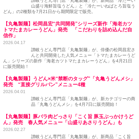
讃岐うどん専門店「丸亀製麺」が、新商品「冷たーい
山盛り海鮮旨塩うどん」と「冷たーいねばとろ旨塩う
どん」の2種類を7月21日から期間限定で販売。
【丸亀製麺】松岡昌宏“共同開発”シリーズ新作「海老カツ
トマたまカレーうどん」発売 「こだわりを詰め込んだ自
信作」
2026.04.17
讃岐うどん専門店「丸亀製麺」が、俳優の松岡昌宏さ
んと共同開発した人気メニュー「トマたまカレーうど
ん」シリーズの新作「海老カツトマたまカレーうどん」を4月21日
に販売開始！
【丸亀製麺】うどん×米“禁断のタッグ”「丸亀うどんメシ」
発売 “直接グリルパン”メニュー4種
2026.04.01
讃岐うどん専門店「丸亀製麺」が、新カテゴリーの商
品「丸亀うどんメシ」を4月7日に販売開始！
【丸亀製麺】豚バラ肉どっさり「こく旨 豚玉ぶっかけうど
ん」発売 春人気メニュー「山盛りあさりうどん」も
2026.02.27
讃岐うどん専門店「丸亀製麺」が、新商品「こく旨