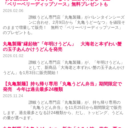
「ベリーベリーディップソース」無料プレゼントも
2026.02.06
讃岐うどん専門店「丸亀製麺」がバレンタインシーズ
ンに合わせ、2月9日から「丸亀うどーなつ」を値段そ
のままで増量して販売！ 無料で「ベリーベリーディップソース」
のプレゼントも。
丸亀製麺“縁起物”「年明けうどん」 大海老と本ずわい蟹
の玉子あんかけうどんを発売
2026.01.02
讃岐うどん専門店「丸亀製麺」が、「年明けうどん」
として、新商品「大海老と本ずわい蟹の玉子あんかけ
うどん」を1月3日に販売開始！
【丸亀製麺】持ち帰り専用「丸亀うどん弁当」期間限定で
発売 今年は過去最多24種類
2025.11.24
讃岐うどん専門店「丸亀製麺」が、持ち帰り専用の
「丸亀うどん弁当」を11月25日から期間限定で販売
します。過去最多となる計24種類から、だし、トッピング、うどん
の量が選べます。