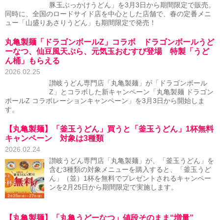
豚玉ぶっかけうどん」を3月3日から期間限定で販売。
同時に、全国のロードサイド店を中心とした店舗で、春の定番メニ
ュー「山盛りあさりうどん」も期間限定で発売！
丸亀製麺「ドラゴンボールZ」コラボ ドラゴンボールうど
ーなつ、仙豆風天ぷら、元気玉おむすび登場 特製「うど
ん桶」もらえる
2026.02.25
讃岐うどん専門店「丸亀製麺」が「ドラゴンボール
Z」とコラボした新キャンペーン「丸亀製麺 ドラゴン
ボールZ コラボレーションキャンペーン」を3月3日から開始しま
す。
【丸亀製麺】「釜玉うどん」買うと「釜玉うどん」1杯無料
キャンペーン 対象は3種類
2026.02.24
讃岐うどん専門店「丸亀製麺」が、「釜玉うどん」を
含む3種類の対象メニューを購入すると、「釜玉うど
ん」（並）1杯を無料でプレゼントされるキャンペー
ンを2月25日から期間限定で実施します。
【丸亀製麺】「丸亀うどーなつ」値段そのまま“増量”