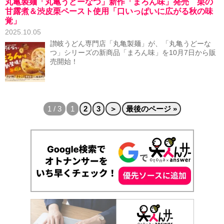
丸亀製麺「丸亀うどーなつ」新作「まろん味」発売 栗の
甘露煮＆渋皮栗ペースト使用「口いっぱいに広がる秋の味
覚」
2025.10.05
讃岐うどん専門店「丸亀製麺」が、「丸亀うどーな
つ」シリーズの新商品「まろん味」を10月7日から販
売開始！
1 / 3
1
2
3
＞
最後のページ »