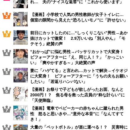
れ… 夫の“ナイスな返答”に「これから使います」
【漫画】小学校で人気の男性教師が女子トイレに…
個室の隙間から見えた“恐ろしいモノ”に「許せない」
前日にカットしたのに…“しっくりこない”男性→あか
抜けカットで激変！ 2.9万いいね「別人やん」「モ
テそう」絶賛の声
“おかっぱ”に悩む男性→バッサリカットで大変身！
ビフォーアフターに「え、同じ人！？」「かっこい
い」「爽やかすぎる～」大絶賛の声
妻に「ハゲてる」と言われ…カットで解決→イケオジ
に大変身！ ビフォーアフターに「うちの夫もお願い
したい」「若返りハンパない」
【漫画】お祭りで子どもが欲しがったお面、なんと
2000円！？ 焦る母を救った店員の“粋な計らい”に
「天使降臨」
【漫画】電車でベビーカーの赤ちゃんに蹴られた男
性 怒ると思いきや…“意外な本音”に「なんてすて
き！」
大量の「ペットボトル」が楽に運べる！？ 災害時に