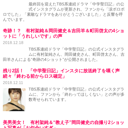
最終回を迎えたTBS系連続ドラマ「中学聖日記」の公
式インスタグラムが更新され、ファンから「涙ボロボ
ロでした」「素敵なドラマをありがとうございました」と反響を呼
んでいます。
奇跡！？ 有村架純＆岡田健史＆吉田羊＆町田啓太の4ショ
ットに「うれしいです」の声
2018.12.18
TBS系連続ドラマ「中学聖日記」の公式インスタグラ
ムに有村架純さん、岡田健史さん、町田啓太さん、吉
田羊さんによる“奇跡の4ショット”が公開されました。
残り2話！ 「中学聖日記」インスタに放送終了を嘆く声
続々「終わる前からロス確定」
2018.12.11
TBS系連続ドラマ「中学聖日記」の公式インスタグラ
ムに、ファンから「終わってほしくない」との声が多
数寄せられています。
美男美女！ 有村架純＆“教え子”岡田健史の自撮り2ショッ
ト写真が「お似合いすぎ」