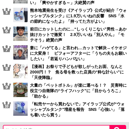
い」「爽やかすぎる～」大絶賛の声
熊本地震発生を受け《アイラップ》公式が紹介「ウォ
ッシャブルタンク」に1.9万いいねの反響 SNS「水
の節約になったよ」「持ってた方がよい」
前日にカットしたのに…“しっくりこない”男性→あか
抜けカットで激変！ 2.9万いいね「別人やん」「モ
テそう」絶賛の声
妻に「ハゲてる」と言われ…カットで解決→イケオジ
に大変身！ ビフォーアフターに「うちの夫もお願い
したい」「若返りハンパない」
【漫画】お祭りで子どもが欲しがったお面、なんと
2000円！？ 焦る母を救った店員の“粋な計らい”に
「天使降臨」
大量の「ペットボトル」が楽に運べる！？ 災害時に
役立つ自衛隊の“ライフハック”に「目からうろこ」
「助かる」
「転売ヤーから買わないで」アイラップ公式が“ウォ
ッシャブルタンク”増産を報告 SNS「心強い」「落
ち着いたら買う」