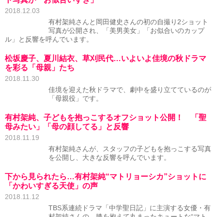
2018.12.03
有村架純さんと岡田健史さんの初の自撮り2ショット
写真が公開され、「美男美女」「お似合いのカップ
ル」と反響を呼んでいます。
松坂慶子、夏川結衣、草刈民代…いよいよ佳境の秋ドラマ
を彩る「母親」たち
2018.11.30
佳境を迎えた秋ドラマで、劇中を盛り立てているのが
「母親役」です。
有村架純、子どもを抱っこするオフショット公開！ 「聖
母みたい」「母の顔してる」と反響
2018.11.19
有村架純さんが、スタッフの子どもを抱っこする写真
を公開し、大きな反響を呼んでいます。
下から見られたら…有村架純“マトリョーシカ”ショットに
「かわいすぎる天使」の声
2018.11.12
TBS系連続ドラマ「中学聖日記」に主演する女優・有
村架純さんの、膝を抱えて丸まったキュートな“マト