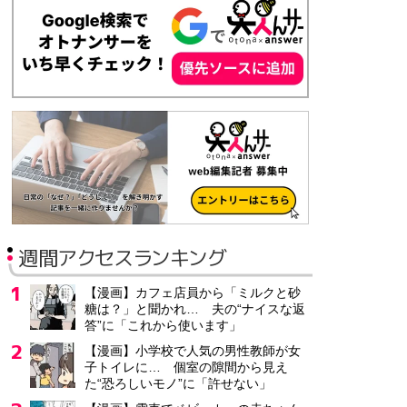
週間アクセスランキング
【漫画】カフェ店員から「ミルクと砂
糖は？」と聞かれ… 夫の“ナイスな返
答”に「これから使います」
【漫画】小学校で人気の男性教師が女
子トイレに… 個室の隙間から見え
た“恐ろしいモノ”に「許せない」