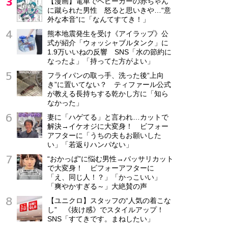
【漫画】電車でベビーカーの赤ちゃん
に蹴られた男性 怒ると思いきや…“意
外な本音”に「なんてすてき！」
熊本地震発生を受け《アイラップ》公
式が紹介「ウォッシャブルタンク」に
1.9万いいねの反響 SNS「水の節約に
なったよ」「持ってた方がよい」
フライパンの取っ手、洗った後“上向
き”に置いてない？ ティファール公式
が教える長持ちする乾かし方に「知ら
なかった」
妻に「ハゲてる」と言われ…カットで
解決→イケオジに大変身！ ビフォー
アフターに「うちの夫もお願いした
い」「若返りハンパない」
“おかっぱ”に悩む男性→バッサリカット
で大変身！ ビフォーアフターに
「え、同じ人！？」「かっこいい」
「爽やかすぎる～」大絶賛の声
【ユニクロ】スタッフの“人気の着こな
し” 《抜け感》でスタイルアップ！
SNS「すてきです。まねしたい」