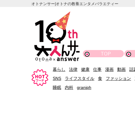
オトナンサー|オトナの教養エンタメバラエティー
TOP
暮らし
法律
健康
仕事
漫画
動画
話
SNS
ライフスタイル
食
ファッション
睡眠
内科
graniph