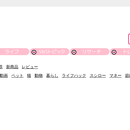
ライフ
SNSトピック
リサーチ
ト
題
新商品
レビュー
動画
ペット
猫
動物
暮らし
ライフハック
スシロー
マネー
節