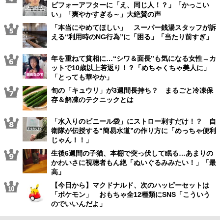
ビフォーアフターに「え、同じ人！？」「かっこい
い」「爽やかすぎる～」大絶賛の声
「本当にやめてほしい」 スーパー銭湯スタッフが訴
える“利用時のNG行為”に「困る」「当たり前すぎ」
年を重ねて貧相に…“シワ＆面長”も気になる女性→カ
ットで10歳以上若返り！？「めちゃくちゃ美人に」
「とっても華やか」
旬の「キュウリ」が3週間長持ち？ まるごと冷凍保
存＆解凍のテクニックとは
「水入りのビニール袋」にストロー刺すだけ！？ 自
衛隊が伝授する“簡易水道”の作り方に「めっちゃ便利
じゃん！！」
生後6週間の子猫、本棚で突っ伏して眠る…あまりの
かわいさに視聴者もん絶「ぬいぐるみみたい！」「最
高」
【今日から】マクドナルド、次のハッピーセットは
「ポケモン」 おもちゃ全12種類にSNS「こういう
のでいいんだよ」