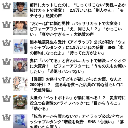
前日にカットしたのに…“しっくりこない”男性→あか
抜けカットで激変！ 2.9万いいね「別人やん」「モ
テそう」絶賛の声
“おかっぱ”に悩む男性→バッサリカットで大変身！
ビフォーアフターに「え、同じ人！？」「かっこい
い」「爽やかすぎる～」大絶賛の声
熊本地震発生を受け《アイラップ》公式が紹介「ウォ
ッシャブルタンク」に1.9万いいねの反響 SNS「水
の節約になったよ」「持ってた方がよい」
妻に「ハゲてる」と言われ…カットで解決→イケオジ
に大変身！ ビフォーアフターに「うちの夫もお願い
したい」「若返りハンパない」
【漫画】お祭りで子どもが欲しがったお面、なんと
2000円！？ 焦る母を救った店員の“粋な計らい”に
「天使降臨」
大量の「ペットボトル」が楽に運べる！？ 災害時に
役立つ自衛隊の“ライフハック”に「目からうろこ」
「助かる」
「転売ヤーから買わないで」アイラップ公式が“ウォ
ッシャブルタンク”増産を報告 SNS「心強い」「落
ち着いたら買う」