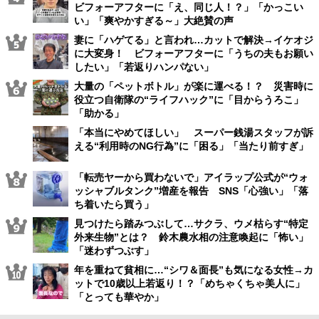
ビフォーアフターに「え、同じ人！？」「かっこい
い」「爽やかすぎる～」大絶賛の声
妻に「ハゲてる」と言われ…カットで解決→イケオジ
に大変身！ ビフォーアフターに「うちの夫もお願い
したい」「若返りハンパない」
大量の「ペットボトル」が楽に運べる！？ 災害時に
役立つ自衛隊の“ライフハック”に「目からうろこ」
「助かる」
「本当にやめてほしい」 スーパー銭湯スタッフが訴
える“利用時のNG行為”に「困る」「当たり前すぎ」
「転売ヤーから買わないで」アイラップ公式が“ウォ
ッシャブルタンク”増産を報告 SNS「心強い」「落
ち着いたら買う」
見つけたら踏みつぶして…サクラ、ウメ枯らす“特定
外来生物”とは？ 鈴木農水相の注意喚起に「怖い」
「迷わずつぶす」
年を重ねて貧相に…“シワ＆面長”も気になる女性→カ
ットで10歳以上若返り！？「めちゃくちゃ美人に」
「とっても華やか」