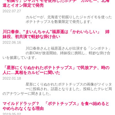
「初掘り」ジャガイモを使用したポテチ カルビー、北海
道とイオン限定で発売
2022.07.27
カルビーが、北海道で初掘りしたジャガイモを使った
ポテトチップスを数量限定で発売します。
川口春奈、“まいんちゃん”福原遥は「かわいらしい」 姉
妹役、初共演で軽妙な掛け合い
2022.06.16
川口春奈さんと福原遥さんが出演する「シンポテト」
の新CMが放送開始。姉妹役に挑戦し、軽妙な掛け合
いを披露しています。
「星形にくりぬかれたポテトチップス」で民放アナ、時の
人に…真相をカルビーに聞いた
2022.01.18
星形にくりぬかれたポテトチップスの画像がツイッタ
ーに投稿され、話題となりました。投稿したテレビ局
のアナウンサーに聞きました。
マイルドドラッグ？ 「ポテトチップス」を食べ始めると
やめられなくなる理由
2019.05.02