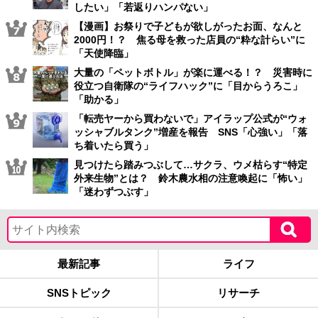
したい」「若返りハンパない」
【漫画】お祭りで子どもが欲しがったお面、なんと
2000円！？ 焦る母を救った店員の“粋な計らい”に
「天使降臨」
大量の「ペットボトル」が楽に運べる！？ 災害時に
役立つ自衛隊の“ライフハック”に「目からうろこ」
「助かる」
「転売ヤーから買わないで」アイラップ公式が“ウォ
ッシャブルタンク”増産を報告 SNS「心強い」「落
ち着いたら買う」
見つけたら踏みつぶして…サクラ、ウメ枯らす“特定
外来生物”とは？ 鈴木農水相の注意喚起に「怖い」
「迷わずつぶす」
最新記事
ライフ
SNSトピック
リサーチ