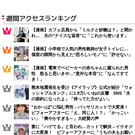
週間アクセスランキング
【漫画】カフェ店員から「ミルクと砂糖は？」と聞か
れ… 夫の“ナイスな返答”に「これから使います」
【漫画】小学校で人気の男性教師が女子トイレに…
個室の隙間から見えた“恐ろしいモノ”に「許せない」
【漫画】電車でベビーカーの赤ちゃんに蹴られた男
性 怒ると思いきや…“意外な本音”に「なんてすて
き！」
熊本地震発生を受け《アイラップ》公式が紹介「ウォ
ッシャブルタンク」に1.9万いいねの反響 SNS「水
の節約になったよ」「持ってた方がよい」
“おかっぱ”に悩む男性→バッサリカットで大変身！
ビフォーアフターに「え、同じ人！？」「かっこい
い」「爽やかすぎる～」大絶賛の声
妻に「ハゲてる」と言われ…カットで解決→イケオジ
に大変身！ ビフォーアフターに「うちの夫もお願い