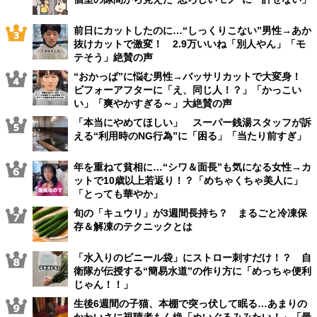
前日にカットしたのに…“しっくりこない”男性→あか
抜けカットで激変！ 2.9万いいね「別人やん」「モ
テそう」絶賛の声
“おかっぱ”に悩む男性→バッサリカットで大変身！
ビフォーアフターに「え、同じ人！？」「かっこい
い」「爽やかすぎる～」大絶賛の声
「本当にやめてほしい」 スーパー銭湯スタッフが訴
える“利用時のNG行為”に「困る」「当たり前すぎ」
年を重ねて貧相に…“シワ＆面長”も気になる女性→カ
ットで10歳以上若返り！？「めちゃくちゃ美人に」
「とっても華やか」
旬の「キュウリ」が3週間長持ち？ まるごと冷凍保
存＆解凍のテクニックとは
「水入りのビニール袋」にストロー刺すだけ！？ 自
衛隊が伝授する“簡易水道”の作り方に「めっちゃ便利
じゃん！！」
生後6週間の子猫、本棚で突っ伏して眠る…あまりの