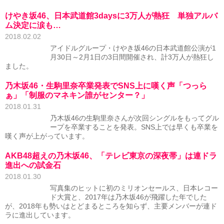
けやき坂46、日本武道館3daysに3万人が熱狂 単独アルバ
ム決定に涙も…
2018.02.02
アイドルグループ・けやき坂46の日本武道館公演が1
月30日～2月1日の3日間開催され、計3万人が熱狂し
ました。
乃木坂46・生駒里奈卒業発表でSNS上に嘆く声「つっら
ぁ」「制服のマネキン誰がセンター？」
2018.01.31
乃木坂46の生駒里奈さんが次回シングルをもってグル
ープを卒業することを発表。SNS上では早くも卒業を
嘆く声が上がっています。
AKB48超えの乃木坂46、「テレビ東京の深夜帯」は連ドラ
進出への試金石
2018.01.30
写真集のヒットに初のミリオンセールス、日本レコー
ド大賞と、2017年は乃木坂46が飛躍した年でした
が、2018年も勢いはとどまるところを知らず、主要メンバーが連ド
ラに進出しています。