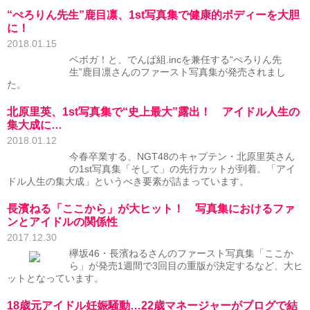
“ぺろりん先生”鹿目凛、1st写真集で健康的ボディーを大胆
に！
2018.01.15
ベボガ！と、でんぱ組.incを兼任する“ぺろりん先
生”鹿目凛さんのファースト写真集が発売されまし
た。
北原里英、1st写真集で“史上最大”露出！ アイドル人生の
集大成に…
2018.01.12
今春卒業する、NGT48のキャプテン・北原里英さん
の1st写真集「そして」の先行カットが到着。「アイ
ドル人生の集大成」というべき要素が詰まっています。
長濱ねる「ここから」が大ヒット！ 写真集におけるファ
ンとアイドルの関係性
2017.12.30
欅坂46・長濱ねるさんのファースト写真集「ここか
ら」が発売1週間で3回目の重版が決定するなど、大ヒ
ットとなっています。
18歳元アイドル妊娠騒動…22歳マネージャーがブログで結