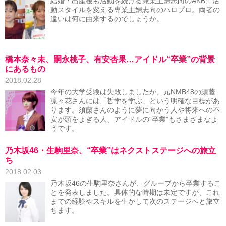
結婚・出産後も活動を続ける兼業主婦志向のAKB、活
動スタイルを変える専業主婦志向のハロプロ。両者の
違いは何に由来するのでしょうか。
橋本奈々未、嗣永桃子、有安杏果…アイドル“卒業”の背景
にあるもの
2018.02.28
今年の大学受験は失敗しましたが、元NMB48の須藤
凛々花さんには「哲学を学ぶ」という明確な目標があ
ります。須藤さんのように夢に向かう人や将来への不
安が頭をよぎる人、アイドルの“卒業”もさまざまなよ
うです。
乃木坂46・生駒里奈、“卒業”はネクストステージへの旅立
ち
2018.02.03
乃木坂46の生駒里奈さんが、グループから卒業するこ
とを発表しました。具体的な時期は未定ですが、これ
までの経験やスキルを生かして次のステージへと旅立
ちます。