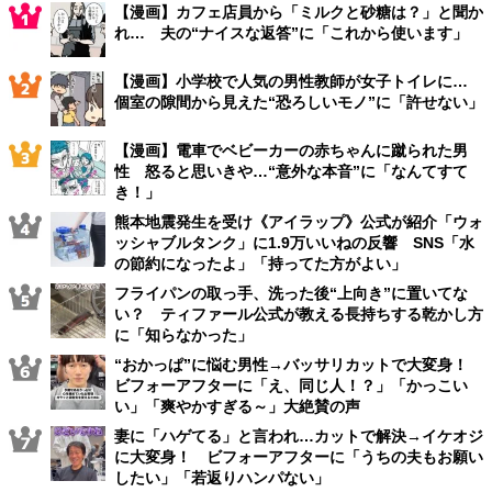
【漫画】カフェ店員から「ミルクと砂糖は？」と聞か
れ… 夫の“ナイスな返答”に「これから使います」
【漫画】小学校で人気の男性教師が女子トイレに…
個室の隙間から見えた“恐ろしいモノ”に「許せない」
【漫画】電車でベビーカーの赤ちゃんに蹴られた男
性 怒ると思いきや…“意外な本音”に「なんてすて
き！」
熊本地震発生を受け《アイラップ》公式が紹介「ウォ
ッシャブルタンク」に1.9万いいねの反響 SNS「水
の節約になったよ」「持ってた方がよい」
フライパンの取っ手、洗った後“上向き”に置いてな
い？ ティファール公式が教える長持ちする乾かし方
に「知らなかった」
“おかっぱ”に悩む男性→バッサリカットで大変身！
ビフォーアフターに「え、同じ人！？」「かっこい
い」「爽やかすぎる～」大絶賛の声
妻に「ハゲてる」と言われ…カットで解決→イケオジ
に大変身！ ビフォーアフターに「うちの夫もお願い
したい」「若返りハンパない」