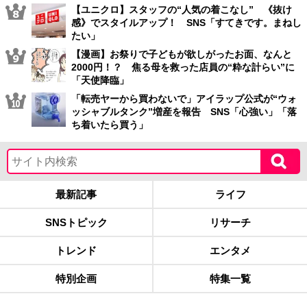
【ユニクロ】スタッフの“人気の着こなし” 《抜け
感》でスタイルアップ！ SNS「すてきです。まねし
たい」
【漫画】お祭りで子どもが欲しがったお面、なんと
2000円！？ 焦る母を救った店員の“粋な計らい”に
「天使降臨」
「転売ヤーから買わないで」アイラップ公式が“ウォ
ッシャブルタンク”増産を報告 SNS「心強い」「落
ち着いたら買う」
最新記事
ライフ
SNSトピック
リサーチ
トレンド
エンタメ
特別企画
特集一覧