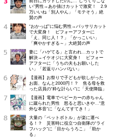
前日にカットしたのに…“しっくりこな
い”男性→あか抜けカットで激変！ 2.9
万いいね「別人やん」「モテそう」絶
賛の声
“おかっぱ”に悩む男性→バッサリカット
で大変身！ ビフォーアフターに
「え、同じ人！？」「かっこいい」
「爽やかすぎる～」大絶賛の声
妻に「ハゲてる」と言われ…カットで
解決→イケオジに大変身！ ビフォー
アフターに「うちの夫もお願いした
い」「若返りハンパない」
【漫画】お祭りで子どもが欲しがった
お面、なんと2000円！？ 焦る母を救
った店員の“粋な計らい”に「天使降臨」
【漫画】電車でベビーカーの赤ちゃん
に蹴られた男性 怒ると思いきや…“意
外な本音”に「なんてすてき！」
大量の「ペットボトル」が楽に運べ
る！？ 災害時に役立つ自衛隊の“ライ
フハック”に「目からうろこ」「助か
る」