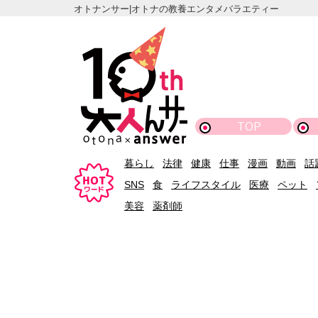
オトナンサー|オトナの教養エンタメバラエティー
TOP
暮らし
法律
健康
仕事
漫画
動画
話
SNS
食
ライフスタイル
医療
ペット
美容
薬剤師