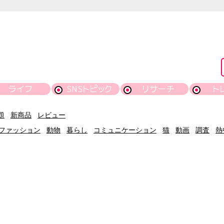
ライフ
SNSトピック
リサーチ
ト
題
新商品
レビュー
ファッション
動物
暮らし
コミュニケーション
猫
動画
調査
熱