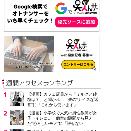
週間アクセスランキング
【漫画】カフェ店員から「ミルクと砂
糖は？」と聞かれ… 夫の“ナイスな返
答”に「これから使います」
【漫画】小学校で人気の男性教師が女
子トイレに… 個室の隙間から見え
た“恐ろしいモノ”に「許せない」