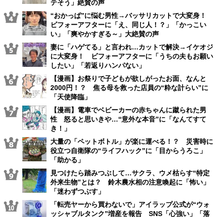
テそう」絶賛の声
“おかっぱ”に悩む男性→バッサリカットで大変身！
ビフォーアフターに「え、同じ人！？」「かっこい
い」「爽やかすぎる～」大絶賛の声
妻に「ハゲてる」と言われ…カットで解決→イケオジ
に大変身！ ビフォーアフターに「うちの夫もお願い
したい」「若返りハンパない」
【漫画】お祭りで子どもが欲しがったお面、なんと
2000円！？ 焦る母を救った店員の“粋な計らい”に
「天使降臨」
【漫画】電車でベビーカーの赤ちゃんに蹴られた男
性 怒ると思いきや…“意外な本音”に「なんてすて
き！」
大量の「ペットボトル」が楽に運べる！？ 災害時に
役立つ自衛隊の“ライフハック”に「目からうろこ」
「助かる」
見つけたら踏みつぶして…サクラ、ウメ枯らす“特定
外来生物”とは？ 鈴木農水相の注意喚起に「怖い」
「迷わずつぶす」
「転売ヤーから買わないで」アイラップ公式が“ウォ
ッシャブルタンク”増産を報告 SNS「心強い」「落