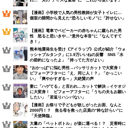
れ… 夫の“ナイスな返答”に「これから使います」
【漫画】小学校で人気の男性教師が女子トイレに…
個室の隙間から見えた“恐ろしいモノ”に「許せない」
【漫画】電車でベビーカーの赤ちゃんに蹴られた男
性 怒ると思いきや…“意外な本音”に「なんてすて
き！」
熊本地震発生を受け《アイラップ》公式が紹介「ウォ
ッシャブルタンク」に1.9万いいねの反響 SNS「水
の節約になったよ」「持ってた方がよい」
“おかっぱ”に悩む男性→バッサリカットで大変身！
ビフォーアフターに「え、同じ人！？」「かっこい
い」「爽やかすぎる～」大絶賛の声
妻に「ハゲてる」と言われ…カットで解決→イケオジ
に大変身！ ビフォーアフターに「うちの夫もお願い
したい」「若返りハンパない」
【漫画】お祭りで子どもが欲しがったお面、なんと
2000円！？ 焦る母を救った店員の“粋な計らい”に
「天使降臨」
大量の「ペットボトル」が楽に運べる！？ 災害時に