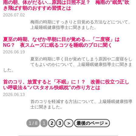
雨の朝、体がだるい…原因は日照不足？ 梅雨の“眠気”吹
き飛ばす朝のおすすめ習慣とは
2026.07.02
梅雨の時期にすっきりと目覚める方法などについて、
上級睡眠健康指導士に聞きました。
夏至の時期、なぜか早朝に目が覚める…「二度寝」は
NG？ 夜スムーズに眠るコツを睡眠のプロに聞く
2026.06.19
夏至の時期に早く目が覚めてしまう原因や二度寝をし
てもよいのかについて、上級睡眠健康指導士に聞きま
した。
首のコリ、放置すると「不眠」に！？ 改善に役立つ正し
い呼吸法＆“バスタオル快眠枕”の作り方とは
2026.06.13
首のコリを軽減する方法について、上級睡眠健康指導
士に聞きました。
1 / 8
1
2
3
＞
最後のページ »