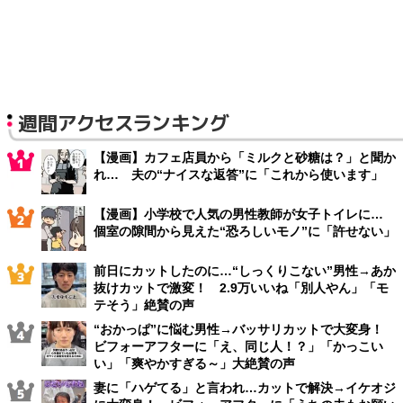
週間アクセスランキング
【漫画】カフェ店員から「ミルクと砂糖は？」と聞か
れ… 夫の“ナイスな返答”に「これから使います」
【漫画】小学校で人気の男性教師が女子トイレに…
個室の隙間から見えた“恐ろしいモノ”に「許せない」
前日にカットしたのに…“しっくりこない”男性→あか
抜けカットで激変！ 2.9万いいね「別人やん」「モ
テそう」絶賛の声
“おかっぱ”に悩む男性→バッサリカットで大変身！
ビフォーアフターに「え、同じ人！？」「かっこい
い」「爽やかすぎる～」大絶賛の声
妻に「ハゲてる」と言われ…カットで解決→イケオジ