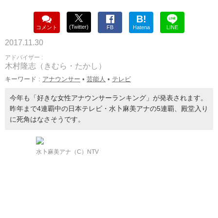
B!
(Twitter)
コメント
FB
Hatena
LINE
2017.11.30
アドバイザー :
木村隆志（きむら・たかし）
キーワード :
アナウンサー
•
芸能人
•
テレビ
今年も「好きな女性アナウンサーランキング」が発表されます。
昨年まで4連覇中の日本テレビ・水卜麻美アナの5連覇、殿堂入り
に死角はなさそうです。
水卜麻美アナ（C）NTV