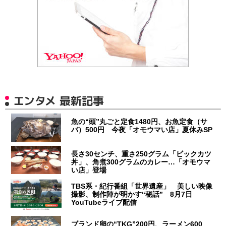
エンタメ 最新記事
魚の“頭”丸ごと定食1480円、お魚定食（サ
バ）500円 今夜「オモウマい店」夏休みSP
長さ30センチ、重さ250グラム「ビックカツ
丼」、角煮300グラムのカレー…「オモウマ
い店」登場
TBS系・紀行番組「世界遺産」 美しい映像
撮影、制作陣が明かす“秘話” 8月7日
YouTubeライブ配信
ブランド卵の“TKG”200円、ラーメン600