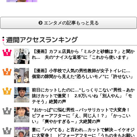
エンタメの記事もっと見る
週間アクセスランキング
【漫画】カフェ店員から「ミルクと砂糖は？」と聞か
れ… 夫の“ナイスな返答”に「これから使います」
【漫画】小学校で人気の男性教師が女子トイレに…
個室の隙間から見えた“恐ろしいモノ”に「許せない」
前日にカットしたのに…“しっくりこない”男性→あか
抜けカットで激変！ 2.9万いいね「別人やん」「モ
テそう」絶賛の声
“おかっぱ”に悩む男性→バッサリカットで大変身！
ビフォーアフターに「え、同じ人！？」「かっこい
い」「爽やかすぎる～」大絶賛の声
妻に「ハゲてる」と言われ…カットで解決→イケオジ
に大変身！ ビフォーアフターに「うちの夫もお願い