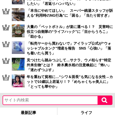
したい」「若返りハンパない」
「本当にやめてほしい」 スーパー銭湯スタッフが訴
える“利用時のNG行為”に「困る」「当たり前すぎ」
大量の「ペットボトル」が楽に運べる！？ 災害時に
役立つ自衛隊の“ライフハック”に「目からうろこ」
「助かる」
「転売ヤーから買わないで」アイラップ公式が“ウォ
ッシャブルタンク”増産を報告 SNS「心強い」「落
ち着いたら買う」
見つけたら踏みつぶして…サクラ、ウメ枯らす“特定
外来生物”とは？ 鈴木農水相の注意喚起に「怖い」
「迷わずつぶす」
年を重ねて貧相に…“シワ＆面長”も気になる女性→カ
ットで10歳以上若返り！？「めちゃくちゃ美人に」
「とっても華やか」
最新記事
ライフ