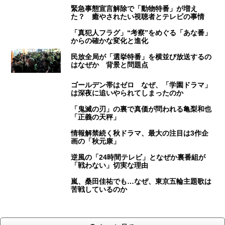
緊急事態宣言解除で「動物特番」が増え
た？ 癒やされたい視聴者とテレビの事情
「真犯人フラグ」“考察”をめぐる「あな番」
からの確かな変化と進化
民放全局が「選挙特番」を横並び放送するの
はなぜか 背景と問題点
ゴールデン帯はゼロ なぜ、「学園ドラマ」
は深夜に追いやられてしまったのか
「鬼滅の刃」の裏で真価が問われる亀梨和也
「正義の天秤」
情報解禁続く秋ドラマ、最大の注目は3作企
画の「秋元康」
逆風の「24時間テレビ」となぜか裏番組が
「戦わない」切実な理由
嵐、桑田佳祐でも…なぜ、東京五輪主題歌は
苦戦しているのか