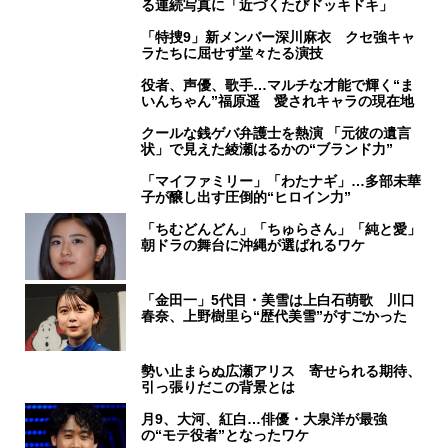
る連続写真に「近づくたびドッキドキ」
「特捜9」新メンバー深川麻衣 クセ強キャ
ラたちに屈せず堂々たる演技
役者、声優、歌手…マルチな才能で輝く“ま
いんちゃん”福原遥 愛されキャラの現在地
クールな銭ゲバ弁護士を熱演 「元彼の遺言
状」で見えた綾瀬はるかの“ブランド力”
「マイファミリー」「わたナギ」…多部未華
子が醸し出す圧倒的“ヒロイン力”
「ちむどんどん」「ちゅらさん」「純と愛」
朝ドラの舞台に沖縄が選ばれるワケ
「金田一」5代目・美雪は上白石萌歌 川口
春奈、上野樹里ら“歴代美雪”がすごかった
勢い止まらぬ広瀬アリス 寄せられる期待、
引っ張りだこの背景とは
月9、大河、紅白…俳優・大泉洋が最強
の“モテ役者”となったワケ