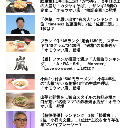
総重量1.1キロ以上の「かつ丼」、2キロ以上
の大盛り「カタヤキそば」、ザンギ25個の
定食…「オモウマい店」“検証企画”に登場
「佐藤」で思い出す“有名人”ランキング 3
位「timelesz 佐藤勝利」2位「佐藤二朗」…
1位は？
ブランド牛“A5ランク”定食1650円、ステー
キ“140グラム”2420円 “破格”の食事処が
「オモウマい店」登場
【嵐】ファンが投票で選ぶ「人気曲ランキン
グ」 「A・RA・SHI」「Monster」
「Love so sweet」…1位は？
小鉢2つ付き“500円ラーメン” 小学4年生
の“広報”がいる創業43年の中華料理店
「オモウマい店」登場
山芋と卵黄を…独自スタイルのお好み焼き
口が荒い“名物ママ”の鉄板焼き店が「オモウ
マい店」登場
【脇役俳優】ランキング 3位「松重豊」、
2位「小日向文世」…1位は“主役を食う存在
感”のバイプレーヤー？