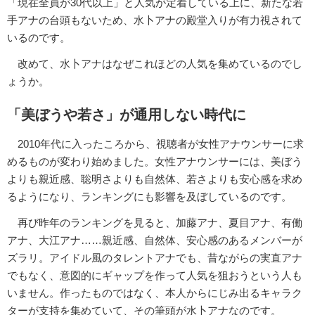
「現在全員が30代以上」と人気が定着している上に、新たな若
手アナの台頭もないため、水卜アナの殿堂入りが有力視されて
いるのです。
改めて、水卜アナはなぜこれほどの人気を集めているのでし
ょうか。
「美ぼうや若さ」が通用しない時代に
2010年代に入ったころから、視聴者が女性アナウンサーに求
めるものが変わり始めました。女性アナウンサーには、美ぼう
よりも親近感、聡明さよりも自然体、若さよりも安心感を求め
るようになり、ランキングにも影響を及ぼしているのです。
再び昨年のランキングを見ると、加藤アナ、夏目アナ、有働
アナ、大江アナ……親近感、自然体、安心感のあるメンバーが
ズラリ。アイドル風のタレントアナでも、昔ながらの実直アナ
でもなく、意図的にギャップを作って人気を狙おうという人も
いません。作ったものではなく、本人からにじみ出るキャラク
ターが支持を集めていて、その筆頭が水卜アナなのです。