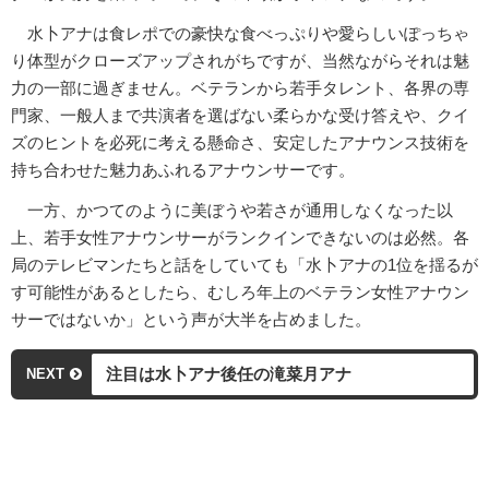
水卜アナは食レポでの豪快な食べっぷりや愛らしいぽっちゃ
り体型がクローズアップされがちですが、当然ながらそれは魅
力の一部に過ぎません。ベテランから若手タレント、各界の専
門家、一般人まで共演者を選ばない柔らかな受け答えや、クイ
ズのヒントを必死に考える懸命さ、安定したアナウンス技術を
持ち合わせた魅力あふれるアナウンサーです。
一方、かつてのように美ぼうや若さが通用しなくなった以
上、若手女性アナウンサーがランクインできないのは必然。各
局のテレビマンたちと話をしていても「水卜アナの1位を揺るが
す可能性があるとしたら、むしろ年上のベテラン女性アナウン
サーではないか」という声が大半を占めました。
注目は水卜アナ後任の滝菜月アナ
NEXT