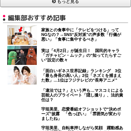
もっと見る
編集部おすすめ記事
家族との食事中に「テレビをつける」って
NGなの？→SNS“反対派”の声多数「行儀が
悪い」「食事に集中するべき」
実は「4月2日」が誕生日！ 国民的キャラ
「ガチャピン・ムック」の“知ってたらすご
い”設定の数々
「面白いギネス世界記録」ランキング 3位
「最も身長の高い人」2位「ネズミを捕まえ
た数」…1位はフジテレビの“長寿アニメ”
「違法では？」という声も…マスコミによる
芸能人のプライベート「隠し撮り」、法的責
任は？
宇垣美里、恋愛番組オフショットで“決めポ
ーズ”披露 「色っぽい」「雰囲気が変わり
ましたね」
宇垣美里、自転車押しながら笑顔 躍動感あ