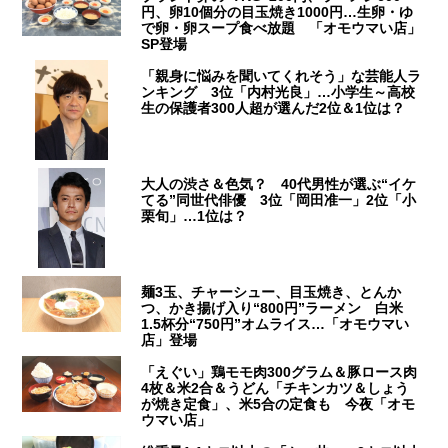
円、卵10個分の目玉焼き1000円…生卵・ゆ
で卵・卵スープ食べ放題 「オモウマい店」
SP登場
「親身に悩みを聞いてくれそう」な芸能人ラ
ンキング 3位「内村光良」…小学生～高校
生の保護者300人超が選んだ2位＆1位は？
大人の渋さ＆色気？ 40代男性が選ぶ“イケ
てる”同世代俳優 3位「岡田准一」2位「小
栗旬」…1位は？
麺3玉、チャーシュー、目玉焼き、とんか
つ、かき揚げ入り“800円”ラーメン 白米
1.5杯分“750円”オムライス…「オモウマい
店」登場
「えぐい」鶏モモ肉300グラム＆豚ロース肉
4枚＆米2合＆うどん「チキンカツ＆しょう
が焼き定食」、米5合の定食も 今夜「オモ
ウマい店」