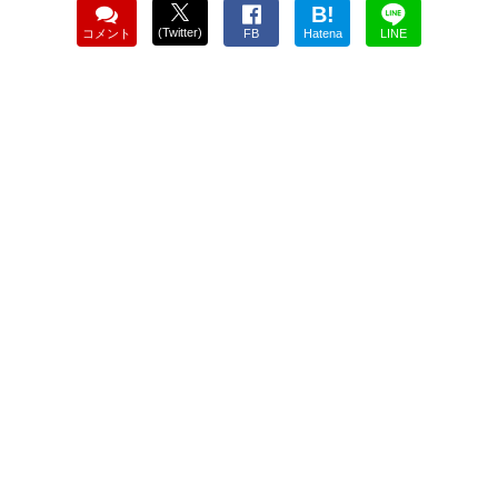
B!
(Twitter)
コメント
FB
Hatena
LINE