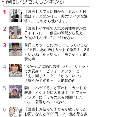
週間アクセスランキング
【漫画】カフェ店員から「ミルクと砂
糖は？」と聞かれ… 夫の“ナイスな返
答”に「これから使います」
【漫画】小学校で人気の男性教師が女
子トイレに… 個室の隙間から見え
た“恐ろしいモノ”に「許せない」
前日にカットしたのに…“しっくりこな
い”男性→あか抜けカットで激変！ 2.9
万いいね「別人やん」「モテそう」絶
賛の声
“おかっぱ”に悩む男性→バッサリカット
で大変身！ ビフォーアフターに
「え、同じ人！？」「かっこいい」
「爽やかすぎる～」大絶賛の声
妻に「ハゲてる」と言われ…カットで
解決→イケオジに大変身！ ビフォー
アフターに「うちの夫もお願いした
い」「若返りハンパない」
【漫画】お祭りで子どもが欲しがった
お面、なんと2000円！？ 焦る母を救