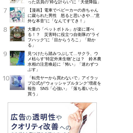
った店員の“粋な計らい”に「天使降臨」
【漫画】電車でベビーカーの赤ちゃん
に蹴られた男性 怒ると思いきや…“意
外な本音”に「なんてすてき！」
大量の「ペットボトル」が楽に運べ
る！？ 災害時に役立つ自衛隊の“ライ
フハック”に「目からうろこ」「助か
る」
見つけたら踏みつぶして…サクラ、ウ
メ枯らす“特定外来生物”とは？ 鈴木農
水相の注意喚起に「怖い」「迷わずつ
ぶす」
「転売ヤーから買わないで」アイラッ
プ公式が“ウォッシャブルタンク”増産を
報告 SNS「心強い」「落ち着いたら
買う」