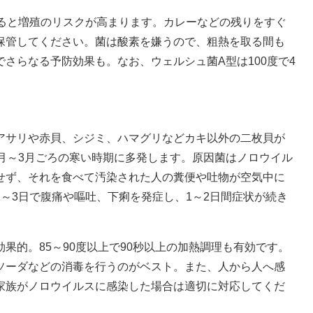
ると増殖のリスクが高まります。カレーなどの残りをすぐ
保管してください。菌は酸素を嫌うので、粗熱を取る間も
さらなる予防効果も。なお、ウェルシュ菌A型は100度で4
サリや赤貝、シジミ、ハマグリなどカキ以外の二枚貝が
月～3月ごろの寒い時期に多発します。原因菌はノロウイル
せず、それを食べて汚染された人の糞便や吐物が空気中に
～3日で腹痛や嘔吐、下痢を発症し、1～2日間症状が続き
的。85～90度以上で90秒以上の加熱調理も有効です。
ソーダなどの消毒を行うのがベスト。また、人から人へ感
家族がノロウイルスに感染した場合は適切に対応してくだ