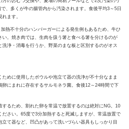
の方のおむつ交換や、夏場の簡易プールなどで2次汚染のリ
腸菌で、多くが牛の腸管内から汚染されます。食後平均3～5日
現れます。
。加熱不十分のハンバーガーによる発生例もあるため、牛ひ
さい。焼き肉では、生肉を扱う箸と食べる箸を分けるのが
と洗浄・消毒を行うか、野菜のまな板と区別するのがオス
ために使用したボウルや泡立て器の洗浄が不十分なまま
卵にまれに存在するサルモネラ菌。食後12～24時間で下
するため、割れた卵を常温で放置するのは絶対にNG。10
ださい。65度で3分加熱すると死滅しますが、常温放置で
泡立て器など、凹凸があって洗いづらい器具もしっかり目