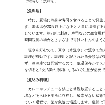
で確認して洗浄を。
【魚料理】
特に、夏場に刺身や寿司を食べることで発生し
す。海水温が20度以上になると大量に増殖す
しています。約7割は刺身、寿司などの生食用鮮
時間程度の場合とさまざまで胃けいれんのよう
塩水を好むので、真水（水道水）の流水で魚介
調理が有効です。調理用と記された魚介類は絶
ず、冷凍庫では死滅するので、低温保存がオス
を切ると2次汚染の原因になるので注意が必要
【煮込み料理】
カレーやシチューを鍋ごと常温放置することで
壌などあらゆる場所に存在し、酸素がない状態
ていく過程で、菌が急速に増殖します。症状は