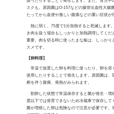
扱ったりすることで発生します。また、育児中
スクも。原因菌はO-157などの腸管出血性大
たってから血便や激しい腹痛などの重い症状が
熱に弱く、75度で1分加熱すると死滅します
き肉を扱う場合もしっかりと加熱調理してくだ
重要。肉を切る時に使ったまな板は、しっかり
スメです。
【卵料理】
常温で放置した卵を料理に使ったり、卵を溶く
使用したりすることで発生します。原因菌は、鶏
痢を伴う腹痛、発熱がみられます。
割卵した状態で常温保存すると菌が発生・増殖
度以下では発育できないため冷蔵庫で保存してく
菌が増殖した卵は危険なので注意が必要です。