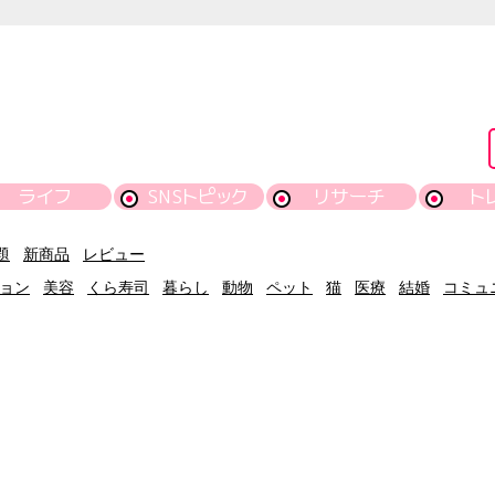
ライフ
SNSトピック
リサーチ
ト
題
新商品
レビュー
ョン
美容
くら寿司
暮らし
動物
ペット
猫
医療
結婚
コミュ