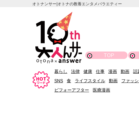
オトナンサー|オトナの教養エンタメバラエティー
TOP
暮らし
法律
健康
仕事
漫画
動画
話
SNS
食
ライフスタイル
動画
ファッシ
ビフォーアフター
医療漫画