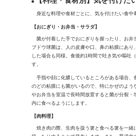
【料理・食材別】気を付けた
身近な料理や食材ごとに、気を付けたい食中
【おにぎり・お弁当・サラダ】
菌が付着した手でおにぎりを握ったり、お弁当
ブドウ球菌は、人の皮膚や口、鼻の粘膜にあり
した場合も同様。食後約1時間で吐き気や嘔吐
す。
手指や顔に化膿しているところがある場合、食
のどの粘膜にも菌がいるので、特にかぜのよう
やお弁当を室温で長時間放置すると菌が分裂・
内に食べるようにします。
【肉料理】
焼き肉の際、生肉を扱う箸と食べる箸を一緒に