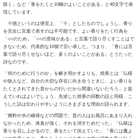
除く」など「香をたくと10種のよいことがある」と40文字で表
現しています。
十徳というのは便宜上、「十」としたものでしょうし、香り
を完全に言葉で表すのは不可能です。よい香りをたく行為を
「○○のため」「○○の意味がある」と言葉で語り尽くすことはで
きないため、代表的な10個で言い表した。つまり、「香には言
葉で語り尽くせないほど、多くのよいことがある」とうたった
詩なのです。
「何のために行うのか」を解き明かすよりも、焼香とは「仏様
や故人など、自分の大切な存在に向き合うときに、よい香りを
たくとされてきた昔からの行いだから間違いないだろう」と捉
えていればよいでしょう。先述した焼香の回数の話と同様、こ
うした話は伝わりやすいようにさまざまな理由が語られます。
「燃料や水の確保などの問題で、昔の人はお風呂にあまり入れ
なかったため、体臭が強く、それを消すためだった」「仏様は
香りを召し上がるので、香をたいて供えていた」「香には魔よ