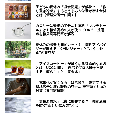
子どもの夏休み「昼食問題」が解決？ 「作
り置き冷凍」するとうまみ＆栄養が増す食材
とは【管理栄養士に聞く】
カロリーは砂糖の半分…甘味料「マルチトー
ル」は血糖値高めの人が使ってOK？ 注意
点を糖尿病専門医が解説
夏休みの出費を劇的カット！ 節約アドバイ
ザーが教える「0円レジャー」と“おうち外
食”の裏ワザ
「アイスコーヒー」が薄くなる致命的な原因
とは UCCに聞く、自宅でプロの味を再現
する「蒸らし」と「黄金比」
「電気代が安くなる」は危険？ 偽アプリ＆
SNS広告に潜む詐欺のワナ… 被害防ぐ3つの
対策【専門家解説】
「無糖炭酸水」は歯に影響する？ 知覚過敏
を防ぐ“正しい飲み方”とは