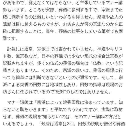
があるので、覚えなくてはならない」と主張しているマナー講
師もいます。ところが実際、葬儀に参列する中で、宗派まで正
確に判断するのは難しいといわざるを得ません。祭壇や故人の
遺影は目に見えるものですが、お坊さんが何の宗派なのかを正
確に把握することは、長年、葬儀の仕事をしている筆者でも困
難です。
訃報には通常、宗派までは書かれていません。神道やキリス
ト教、無宗教など、日本の葬儀では少ない形式の場合は宗教が
記載されますが、多くの仏式の葬儀の場合は「仏教」という記
載さえありません。そのため、宗派の違いは、葬儀の現場に行
っても簡単には判断できないというのが通常です。そして、宗
派による焼香の回数には地域性もあり、回数の指導は現場のお
坊さんに任されているので“絶対”のものではありません。
マナー講師は「宗派によって焼香回数は決まっています。知
らないと恥をかきます」と平気で言うわけですが、実際に取材
せず、葬儀の現場を“知らない”のは、そのマナー講師の方だと
いえるでしょう。「焼香は通常は3回。回数の説明が僧侶や葬儀