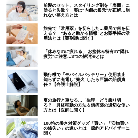
前髪のセット、スタイリング剤を「表面」に
塗ると失敗？ 実は“内側の根元”が正解…崩
れない整え方とは
旅先で「常用薬」を切らした…薬局で何を伝
える？ “あると助かる情報”とお薬手帳の活
用法とは【薬剤師に聞く】
「休みなのに疲れる」 お盆休み特有の“隠れ
疲労”に注意…3つの解消法とは
飛行機で「モバイルバッテリー」使用禁止
知らずに充電し“発火”したら巨額の賠償責
任？【弁護士解説】
夏の旅行と重なる…「生理」どう乗り切
る？ 月経移動の方法＆鎮痛薬の適切な使い
方とは【医師に聞く】
100均の暑さ対策グッズ「買い」「安物買い
の銭失い」の違いとは 節約アドバイザーに
聞く