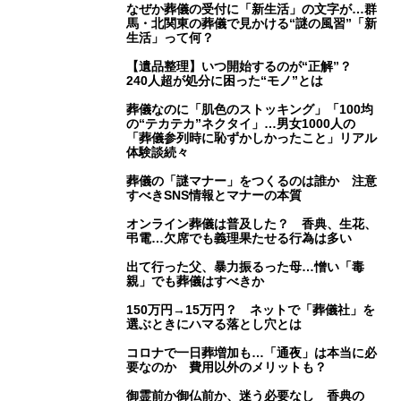
なぜか葬儀の受付に「新生活」の文字が…群
馬・北関東の葬儀で見かける“謎の風習”「新
生活」って何？
【遺品整理】いつ開始するのが“正解”？
240人超が処分に困った“モノ”とは
葬儀なのに「肌色のストッキング」「100均
の“テカテカ”ネクタイ」…男女1000人の
「葬儀参列時に恥ずかしかったこと」リアル
体験談続々
葬儀の「謎マナー」をつくるのは誰か 注意
すべきSNS情報とマナーの本質
オンライン葬儀は普及した？ 香典、生花、
弔電…欠席でも義理果たせる行為は多い
出て行った父、暴力振るった母…憎い「毒
親」でも葬儀はすべきか
150万円→15万円？ ネットで「葬儀社」を
選ぶときにハマる落とし穴とは
コロナで一日葬増加も…「通夜」は本当に必
要なのか 費用以外のメリットも？
御霊前か御仏前か、迷う必要なし 香典の