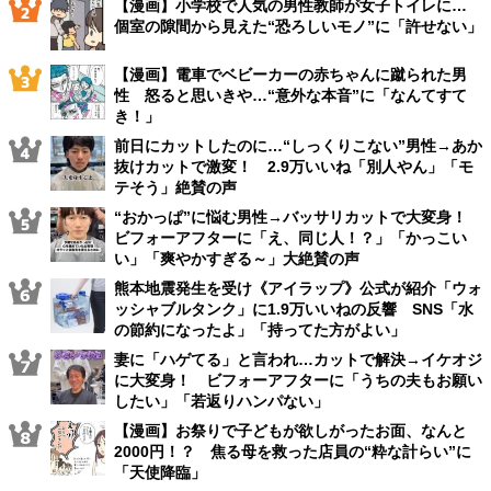
【漫画】小学校で人気の男性教師が女子トイレに…
個室の隙間から見えた“恐ろしいモノ”に「許せない」
【漫画】電車でベビーカーの赤ちゃんに蹴られた男
性 怒ると思いきや…“意外な本音”に「なんてすて
き！」
前日にカットしたのに…“しっくりこない”男性→あか
抜けカットで激変！ 2.9万いいね「別人やん」「モ
テそう」絶賛の声
“おかっぱ”に悩む男性→バッサリカットで大変身！
ビフォーアフターに「え、同じ人！？」「かっこい
い」「爽やかすぎる～」大絶賛の声
熊本地震発生を受け《アイラップ》公式が紹介「ウォ
ッシャブルタンク」に1.9万いいねの反響 SNS「水
の節約になったよ」「持ってた方がよい」
妻に「ハゲてる」と言われ…カットで解決→イケオジ
に大変身！ ビフォーアフターに「うちの夫もお願い
したい」「若返りハンパない」
【漫画】お祭りで子どもが欲しがったお面、なんと
2000円！？ 焦る母を救った店員の“粋な計らい”に
「天使降臨」