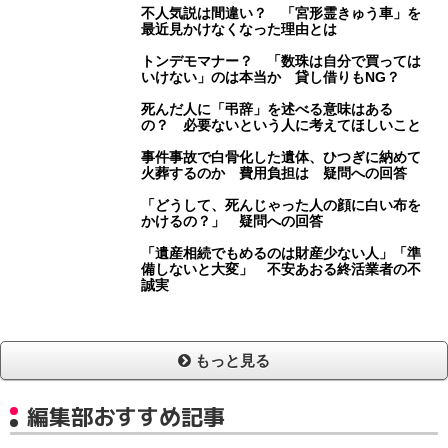
不人気説は間違い？ 「宮形霊きゅう車」を
最近見かけなくなった理由とは
トンデモマナー？ 「数珠は自分で買っては
いけない」のは本当か 貸し借りもNG？
死んだ人に「弔辞」を述べる意味はある
の？ 必要ないという人に考えてほしいこと
事件事故で白骨化した遺体、ひつぎに納めて
火葬するのか 費用負担は 疑問への回答
「どうして、死んじゃった人の顔に白い布を
かけるの？」 疑問への回答
「遺産相続でもめるのは財産少ない人」「準
備しないと大変」 不安あおる終活業者の不
誠実
もっと見る
編集部おすすめ記事