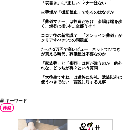
「表書き」に“正しい”マナーはない
火葬場が「撮影禁止」であるのはなぜか
「葬儀マナー」は捏造だらけ 斎場は端を歩
く、焼香は指3本…全部うそ？
コロナ後の新常識？ 「オンライン葬儀」が
クリアすべき3つの問題点
たった2万円で高レビュー ネットでひつぎ
が買える時代、葬儀屋は不要なのか
「家族葬」と「密葬」は何が違うのか 的外
れな、どっちが得？という質問
「大往生ですね」は遺族に失礼、遺族以外は
使うべきでない…言説に対する見解
キーワード
葬祭