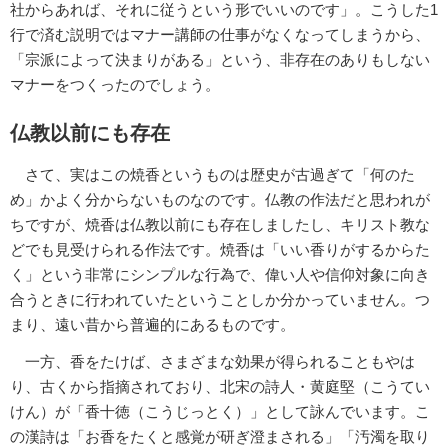
社からあれば、それに従うという形でいいのです」。こうした1
行で済む説明ではマナー講師の仕事がなくなってしまうから、
「宗派によって決まりがある」という、非存在のありもしない
マナーをつくったのでしょう。
仏教以前にも存在
さて、実はこの焼香というものは歴史が古過ぎて「何のた
め」かよく分からないものなのです。仏教の作法だと思われが
ちですが、焼香は仏教以前にも存在しましたし、キリスト教な
どでも見受けられる作法です。焼香は「いい香りがするからた
く」という非常にシンプルな行為で、偉い人や信仰対象に向き
合うときに行われていたということしか分かっていません。つ
まり、遠い昔から普遍的にあるものです。
一方、香をたけば、さまざまな効果が得られることもやは
り、古くから指摘されており、北宋の詩人・黄庭堅（こうてい
けん）が「香十徳（こうじっとく）」として詠んでいます。こ
の漢詩は「お香をたくと感覚が研ぎ澄まされる」「汚濁を取り