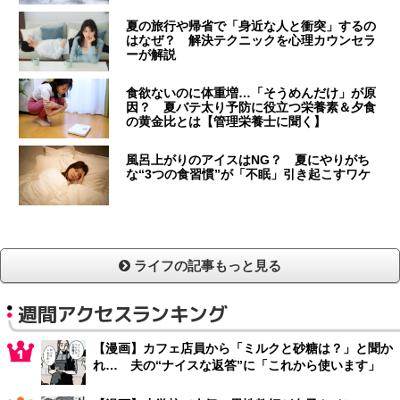
夏の旅行や帰省で「身近な人と衝突」するの
はなぜ？ 解決テクニックを心理カウンセラ
ーが解説
食欲ないのに体重増…「そうめんだけ」が原
因？ 夏バテ太り予防に役立つ栄養素＆夕食
の黄金比とは【管理栄養士に聞く】
風呂上がりのアイスはNG？ 夏にやりがち
な“3つの食習慣”が「不眠」引き起こすワケ
ライフの記事もっと見る
週間アクセスランキング
【漫画】カフェ店員から「ミルクと砂糖は？」と聞か
れ… 夫の“ナイスな返答”に「これから使います」