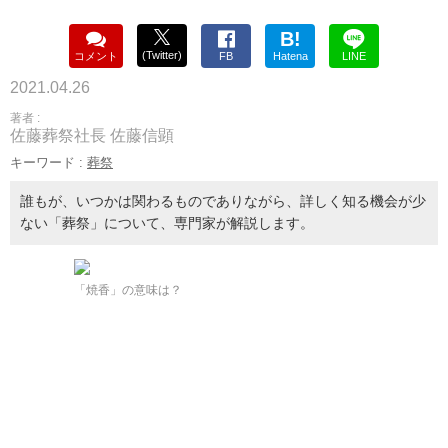
B!
(Twitter)
コメント
FB
Hatena
LINE
2021.04.26
著者 :
佐藤葬祭社長 佐藤信顕
キーワード :
葬祭
誰もが、いつかは関わるものでありながら、詳しく知る機会が少
ない「葬祭」について、専門家が解説します。
「焼香」の意味は？