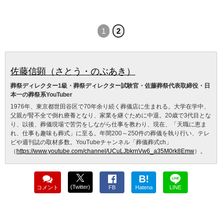
1
2
佐藤信顕（さとう・のぶあき）
葬祭ディレクター1級・葬祭ディレクター試験官・佐藤葬祭代表取締役・日
本一の葬祭系YouTuber
1976年、東京都世田谷区で70年余り続く葬儀店に生まれる。大学在学中、
父親が腎不全で倒れ療養となり、家業を継ぐために中退。20歳で3代目とな
り、以後、葬儀現場で苦労をしながら仕事を教わり、現在、「天職に恵ま
れ、仕事も趣味も葬式」に至る。年間200～250件の葬儀を執り行い、テレ
ビや週刊誌の取材多数。YouTubeチャンネル「葬儀葬式ch」
（
https://www.youtube.com/channel/UCuLJbkrnVw6_a35M0rk8Emw
）。
B!
(Twitter)
コメント
FB
Hatena
LINE