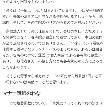
次のような回答をもらいました。
「多くは（一応は）○回とは言われていますし、○回が一般的で
すが、葬儀や法事では担当なさる僧侶がいるでしょうから、地
域性、そして、その寺院のやり方があるのでお尋ねください」
宗教法人というのは仕組みとして、会社の本社／支社のよう
な関係ではなく、各寺院が独立して運営しており、本山の意向
が全て反映されるわけではありません。「○○宗」という看板を
使用する緩やかなフランチャイズのようなもの、あるいは組合
みたいなものなので、運営は“個人商店”である各寺院に裁量が
あり、一般信者さんへの接し方なども各寺院の考え方によると
ころがあります。
そうした背景から考えれば、「○○宗だから焼香は○回」と言
い切れないのは当然のことだと思います。
マナー講師のわな
一方で焼香回数について、「宗派によってそれぞれの決まり