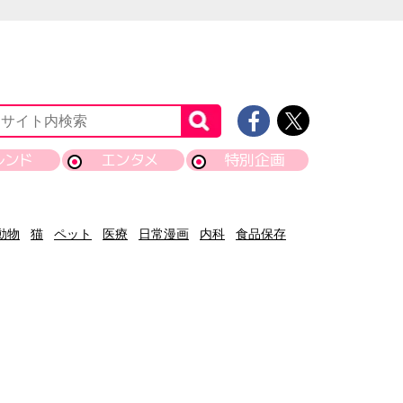
レンド
エンタメ
特別企画
動物
猫
ペット
医療
日常漫画
内科
食品保存