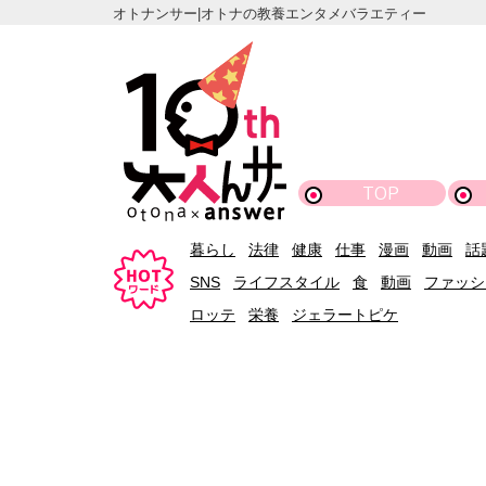
オトナンサー|オトナの教養エンタメバラエティー
TOP
暮らし
法律
健康
仕事
漫画
動画
話
SNS
ライフスタイル
食
動画
ファッシ
ロッテ
栄養
ジェラートピケ