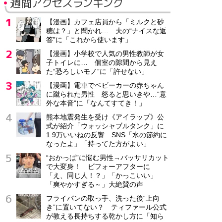
週間アクセスランキング
【漫画】カフェ店員から「ミルクと砂
糖は？」と聞かれ… 夫の“ナイスな返
答”に「これから使います」
【漫画】小学校で人気の男性教師が女
子トイレに… 個室の隙間から見え
た“恐ろしいモノ”に「許せない」
【漫画】電車でベビーカーの赤ちゃん
に蹴られた男性 怒ると思いきや…“意
外な本音”に「なんてすてき！」
熊本地震発生を受け《アイラップ》公
式が紹介「ウォッシャブルタンク」に
1.9万いいねの反響 SNS「水の節約に
なったよ」「持ってた方がよい」
“おかっぱ”に悩む男性→バッサリカット
で大変身！ ビフォーアフターに
「え、同じ人！？」「かっこいい」
「爽やかすぎる～」大絶賛の声
フライパンの取っ手、洗った後“上向
き”に置いてない？ ティファール公式
が教える長持ちする乾かし方に「知ら