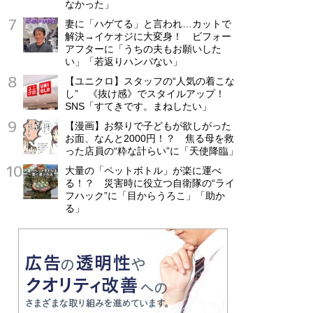
なかった」
妻に「ハゲてる」と言われ…カットで
解決→イケオジに大変身！ ビフォー
アフターに「うちの夫もお願いした
い」「若返りハンパない」
【ユニクロ】スタッフの“人気の着こな
し” 《抜け感》でスタイルアップ！
SNS「すてきです。まねしたい」
【漫画】お祭りで子どもが欲しがった
お面、なんと2000円！？ 焦る母を救
った店員の“粋な計らい”に「天使降臨」
大量の「ペットボトル」が楽に運べ
る！？ 災害時に役立つ自衛隊の“ライ
フハック”に「目からうろこ」「助か
る」