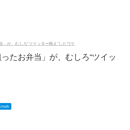
当」が、むしろ“ツイッター映え”したワケ
ったお弁当」が、むしろ“ツイッ
kmark