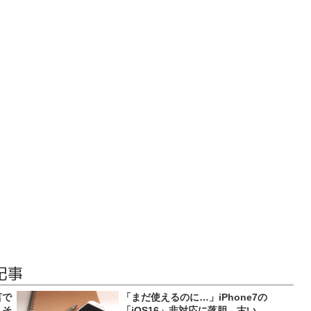
記事
言で
「まだ使えるのに…」iPhone7の
、そ
「iOS16」非対応に落胆 古い