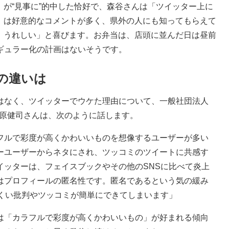
が“見事に”的中した恰好で、森谷さんは「ツイッター上に
は好意的なコメントが多く、県外の人にも知ってもらえて
うれしい」と喜びます。お弁当は、店頭に並んだ日は昼前
ギュラー化の計画はないそうです。
の違いは
はなく、ツイッターでウケた理由について、一般社団法人
久原健司さんは、次のように話します。
フルで彩度が高くかわいいものを想像するユーザーが多い
ーユーザーからネタにされ、ツッコミのツイートに共感す
イッターは、フェイスブックやその他のSNSに比べて炎上
はプロフィールの匿名性です。匿名であるという気の緩み
にくい批判やツッコミが簡単にできてしまいます」
「カラフルで彩度が高くかわいいもの」が好まれる傾向