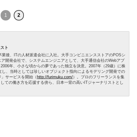
1
2
リスト
を卒業後、ITの人材派遣会社に入社。大手コンビニエンスストアのPOSシ
エア開発会社で、システムエンジニアとして、大手通信会社のWebアプ
006年、小さな頃からの夢であった独立を決意。2007年（29歳）に株
立し、当時としては珍しいオブジェクト指向によるモデリング開発での
ジ」サービスを開始（
http://furimuku.com/
）。プロのフリーランスを集
しての働き方を応援する傍ら、日本一背の高いITジャーナリストとし