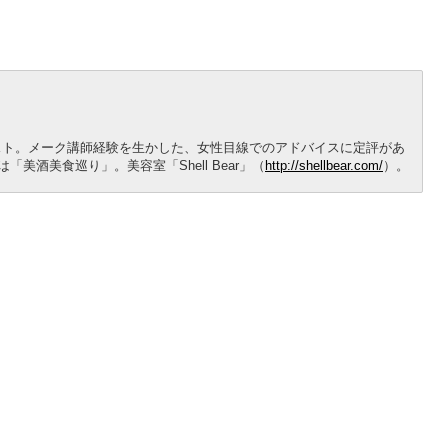
スト。メーク講師経験を生かした、女性目線でのアドバイスに定評があ
美酒美食巡り」。美容室「Shell Bear」（
http://shellbear.com/
）。