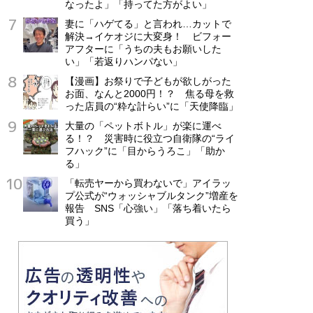
なったよ」「持ってた方がよい」
妻に「ハゲてる」と言われ…カットで
解決→イケオジに大変身！ ビフォー
アフターに「うちの夫もお願いした
い」「若返りハンパない」
【漫画】お祭りで子どもが欲しがった
お面、なんと2000円！？ 焦る母を救
った店員の“粋な計らい”に「天使降臨」
大量の「ペットボトル」が楽に運べ
る！？ 災害時に役立つ自衛隊の“ライ
フハック”に「目からうろこ」「助か
る」
「転売ヤーから買わないで」アイラッ
プ公式が“ウォッシャブルタンク”増産を
報告 SNS「心強い」「落ち着いたら
買う」