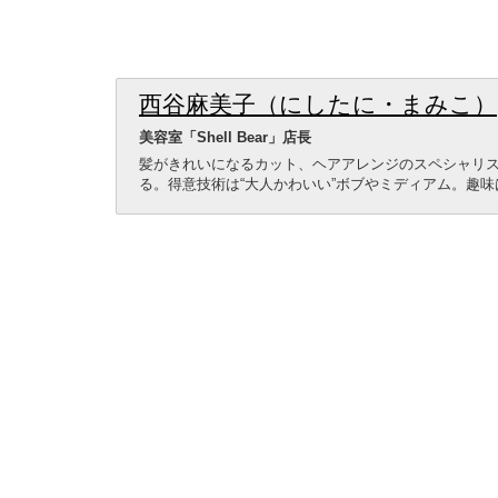
西谷麻美子（にしたに・まみこ）
美容室「Shell Bear」店長
髪がきれいになるカット、ヘアアレンジのスペシャリ
る。得意技術は“大人かわいい”ボブやミディアム。趣味は「