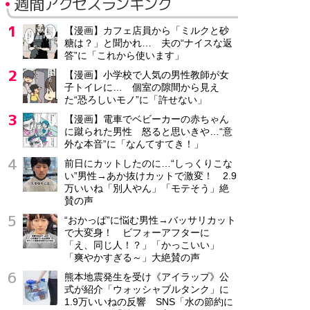
週間アクセスランキング
【漫画】カフェ店員から「ミルクと砂
糖は？」と聞かれ… 夫の“ナイスな返
答”に「これから使います」
【漫画】小学校で人気の男性教師が女
子トイレに… 個室の隙間から見え
た“恐ろしいモノ”に「許せない」
【漫画】電車でベビーカーの赤ちゃん
に蹴られた男性 怒ると思いきや…“意
外な本音”に「なんてすてき！」
前日にカットしたのに…“しっくりこな
い”男性→あか抜けカットで激変！ 2.9
万いいね「別人やん」「モテそう」絶
賛の声
“おかっぱ”に悩む男性→バッサリカット
で大変身！ ビフォーアフターに
「え、同じ人！？」「かっこいい」
「爽やかすぎる～」大絶賛の声
熊本地震発生を受け《アイラップ》公
式が紹介「ウォッシャブルタンク」に
1.9万いいねの反響 SNS「水の節約に