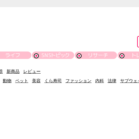
ライフ
SNSトピック
リサーチ
ト
題
新商品
レビュー
動物
ペット
美容
くら寿司
ファッション
内科
法律
サブウェ