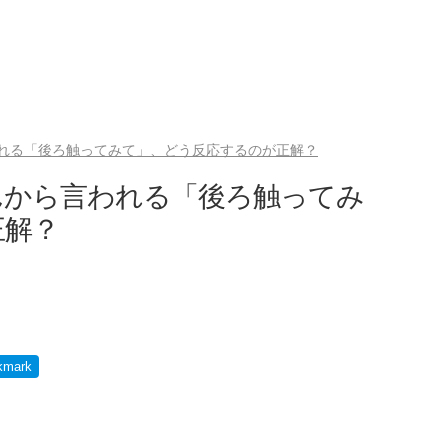
れる「後ろ触ってみて」、どう反応するのが正解？
んから言われる「後ろ触ってみ
正解？
）
kmark