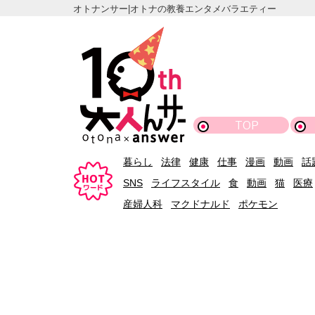
オトナンサー|オトナの教養エンタメバラエティー
TOP
暮らし
法律
健康
仕事
漫画
動画
話
SNS
ライフスタイル
食
動画
猫
医療
産婦人科
マクドナルド
ポケモン