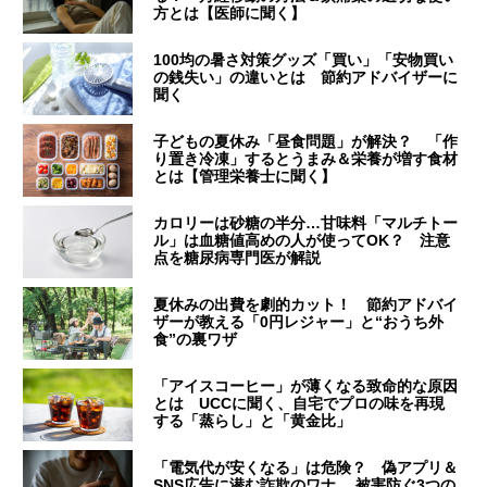
方とは【医師に聞く】
100均の暑さ対策グッズ「買い」「安物買い
の銭失い」の違いとは 節約アドバイザーに
聞く
子どもの夏休み「昼食問題」が解決？ 「作
り置き冷凍」するとうまみ＆栄養が増す食材
とは【管理栄養士に聞く】
カロリーは砂糖の半分…甘味料「マルチトー
ル」は血糖値高めの人が使ってOK？ 注意
点を糖尿病専門医が解説
夏休みの出費を劇的カット！ 節約アドバイ
ザーが教える「0円レジャー」と“おうち外
食”の裏ワザ
「アイスコーヒー」が薄くなる致命的な原因
とは UCCに聞く、自宅でプロの味を再現
する「蒸らし」と「黄金比」
「電気代が安くなる」は危険？ 偽アプリ＆
SNS広告に潜む詐欺のワナ… 被害防ぐ3つの