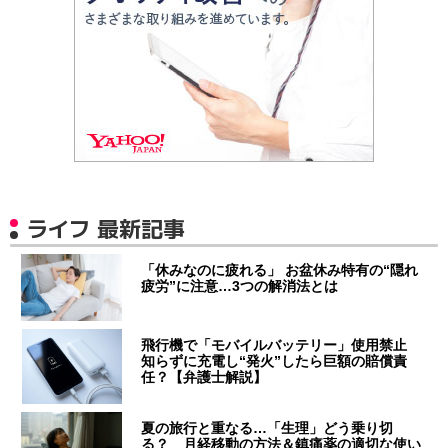
ライフ 最新記事
「休みなのに疲れる」 お盆休み特有の“隠れ
疲労”に注意…3つの解消法とは
飛行機で「モバイルバッテリー」使用禁止
知らずに充電し“発火”したら巨額の賠償責
任？【弁護士解説】
夏の旅行と重なる…「生理」どう乗り切
る？ 月経移動の方法＆鎮痛薬の適切な使い