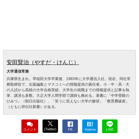
安田賢治（やすだ・けんじ）
大学通信常務
兵庫県生まれ。早稲田大学卒業後、1983年に大学通信入社。現在、同社常
務取締役で、出版編集とマスコミへの情報提供の責任者。小・中・高・大
の入試から高校の大学合格実績、大学生の就職までの情報提供と記事を執
筆、講演も多数。大正大学人間学部で講師も務める。著書に「中学受験の
ひみつ」（朝日出版社）、「笑うに笑えない大学の惨状」「教育費破産」
（ともに祥伝社新書）がある。
B!
(Twitter)
コメント
FB
Hatena
LINE