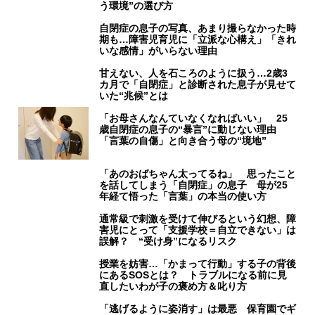
う環境”の選び方
自閉症の息子の写真、あまり撮らなかった時
期も…障害児育児に「立派な心構え」「きれ
いな感情」がいらない理由
甘えない、人を石ころのように扱う…2歳3
カ月で「自閉症」と診断された息子が見せて
いた“兆候”とは
「お母さんなんていなくなればいい」 25
歳自閉症の息子の“暴言”に動じない理由
「言葉の自傷」と向き合う母の“境地”
「あのおばちゃん太ってるね」 思ったこと
を話してしまう「自閉症」の息子 母が25
年経て悟った「言葉」の本当の使い方
通常級で刺激を受けて伸びるという幻想、障
害児にとって「支援学校＝自立できない」は
誤解？ “受け身”になるリスク
授業を妨害…「かまって行動」する子の背後
にあるSOSとは？ トラブルになる前に見
直したいわが子の褒め方＆叱り方
「逃げるように姿消す」は最悪 保育園でギ