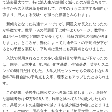
て過去最大です。特に浪人生が2割近く減ったのが目立ちます。
今年からの入試改革を敬遠して、昨年のうちに進学する傾向が
強まり、浪人する受験生が減った影響とみられます。
新傾向となった共通テストですが、問題文が長文になったの
が特徴です。数学I・Aの問題冊子は昨年より8ページ、数学II・
Bは4ページ増など問題文が長くなり、読解力重視の傾向が強ま
りました。ところが、難化によって共通テストの平均点が下が
るとの予想を裏切り、平均点は意外にも高得点となりました。
入試で採用されることの多い主要科目で平均点が下がったの
は、国語、日本史B、地理B、化学基礎、生物基礎、英語リスニ
ングの6科目だけでした。大学入試センターから公表されない5
教科7科目合計の平均点も文系、理系ともアップしたとみられま
す。
この結果、受験生は国公立大へ強気に出願しました。最終的
な志願者数は42万5415人で、昨年と比べて3.2％減少したもの
の、共通テストの志願者4％減よりも減少幅は小幅にとどまりま
した。その中で、国公立大、私立大とも「地元大学」の人気が