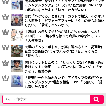
熊本地震発生を受け《アイラップ》公式が紹介「ウォ
ッシャブルタンク」に1.9万いいねの反響 SNS「水
の節約になったよ」「持ってた方がよい」
妻に「ハゲてる」と言われ…カットで解決→イケオジ
に大変身！ ビフォーアフターに「うちの夫もお願い
したい」「若返りハンパない」
【漫画】お祭りで子どもが欲しがったお面、なんと
2000円！？ 焦る母を救った店員の“粋な計らい”に
「天使降臨」
大量の「ペットボトル」が楽に運べる！？ 災害時に
役立つ自衛隊の“ライフハック”に「目からうろこ」
「助かる」
前日にカットしたのに…“しっくりこない”男性→あか
抜けカットで激変！ 2.9万いいね「別人やん」「モ
テそう」絶賛の声
「転売ヤーから買わないで」アイラップ公式が“ウォ
ッシャブルタンク”増産を報告 SNS「心強い」「落
ち着いたら買う」