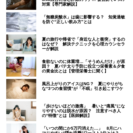
対策【専門家解説】
「無糖炭酸水」は歯に影響する？ 知覚過敏
を防ぐ“正しい飲み方”とは
夏の旅行や帰省で「身近な人と衝突」するの
はなぜ？ 解決テクニックを心理カウンセラ
ーが解説
食欲ないのに体重増…「そうめんだけ」が原
因？ 夏バテ太り予防に役立つ栄養素＆夕食
の黄金比とは【管理栄養士に聞く】
風呂上がりのアイスはNG？ 夏にやりがち
な“3つの食習慣”が「不眠」引き起こすワケ
「歩けないほどの激痛」 暑いと“痛風”にな
りやすいのは脱水が原因？ 注意すべき人
の“特徴”とは【医師解説】
「いつの間にか5万円消えた…」 8月にハ
マりやすい“隠れ浪費”ワースト1位とは？