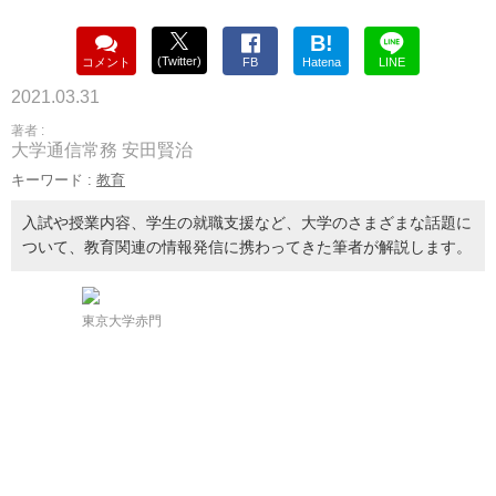
B!
(Twitter)
コメント
FB
Hatena
LINE
2021.03.31
著者 :
大学通信常務 安田賢治
キーワード :
教育
入試や授業内容、学生の就職支援など、大学のさまざまな話題に
ついて、教育関連の情報発信に携わってきた筆者が解説します。
東京大学赤門