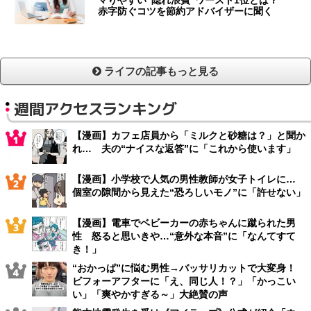
赤字防ぐコツを節約アドバイザーに聞く
ライフの記事もっと見る
週間アクセスランキング
【漫画】カフェ店員から「ミルクと砂糖は？」と聞か
れ… 夫の“ナイスな返答”に「これから使います」
【漫画】小学校で人気の男性教師が女子トイレに…
個室の隙間から見えた“恐ろしいモノ”に「許せない」
【漫画】電車でベビーカーの赤ちゃんに蹴られた男
性 怒ると思いきや…“意外な本音”に「なんてすて
き！」
“おかっぱ”に悩む男性→バッサリカットで大変身！
ビフォーアフターに「え、同じ人！？」「かっこい
い」「爽やかすぎる～」大絶賛の声