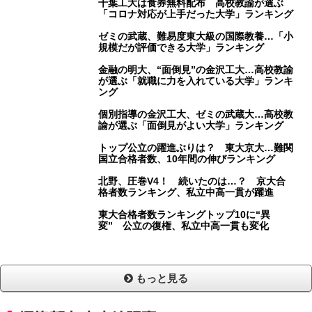
千葉工大は食券無料配布 高校教諭が選ぶ
「コロナ対応が上手だった大学」ランキング
ゼミの武蔵、難易度東大級の国際教養…「小
規模だが評価できる大学」ランキング
金融の明大、“面倒見”の金沢工大…高校教諭
が選ぶ「就職に力を入れている大学」ランキ
ング
個別指導の金沢工大、ゼミの武蔵大…高校教
諭が選ぶ「面倒見がよい大学」ランキング
トップ公立の躍進ぶりは？ 東大京大…難関
国立合格者数、10年間の伸びランキング
北野、圧巻V4！ 続いたのは…？ 京大合
格者数ランキング、私立中高一貫が躍進
東大合格者数ランキングトップ10に“異
変” 公立の復権、私立中高一貫も変化
もっと見る