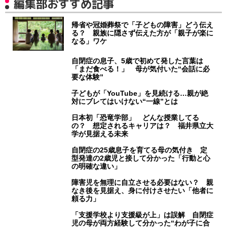
編集部おすすめ記事
帰省や冠婚葬祭で「子どもの障害」どう伝え
る？ 親族に隠さず伝えた方が「親子が楽に
なる」ワケ
自閉症の息子、5歳で初めて発した言葉は
「まだ食べる！」 母が気付いた“会話に必
要な体験”
子どもが「YouTube」を見続ける…親が絶
対にブレてはいけない“一線”とは
日本初「恐竜学部」 どんな授業してる
の？ 想定されるキャリアは？ 福井県立大
学が見据える未来
自閉症の25歳息子を育てる母の気付き 定
型発達の2歳児と接して分かった「行動と心
の明確な違い」
障害児を無理に自立させる必要はない？ 親
なき後を見据え、身に付けさせたい「他者に
頼る力」
「支援学校より支援級が上」は誤解 自閉症
児の母が両方経験して分かった“わが子に合