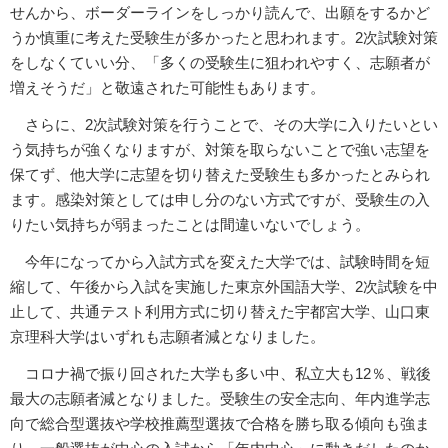
せんから、ボーダーラインをしっかり読んで、出願をするかど
うか慎重に考えた受験生が多かったと思われます。2次試験対策
をしなくていい分、「多くの受験生に狙われやすく、志願者が
増えそうだ」と敬遠された可能性もあります。
さらに、2次試験対策を行うことで、その大学に入りたいとい
う気持ちが強くなりますが、対策を取らないことで強い志望を
保てず、他大学に志望を切り替えた受験生も多かったとみられ
ます。感染対策としては申し分のない方式ですが、受験生の入
りたい気持ちが弱まったことは間違いないでしょう。
今年になってから入試方式を変えた大学では、試験時間を短
縮して、午後から入試を実施した東京外国語大学、2次試験を中
止して、共通テスト利用方式に切り替えた宇都宮大学、山口東
京理科大学はいずれも志願者減となりました。
コロナ禍で振り回された大学も多い中、私立大も12％、戦後
最大の志願者減となりました。受験生の安全志向、年内進学志
向で総合型選抜や学校推薦型選抜で合格を勝ち取る傾向も強ま