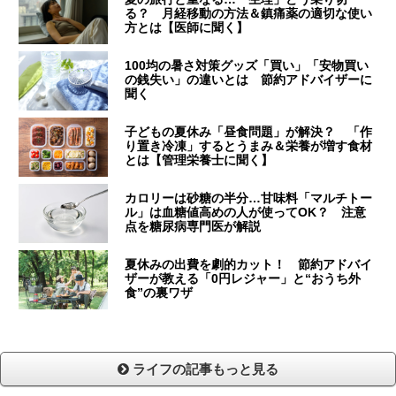
る？ 月経移動の方法＆鎮痛薬の適切な使い
方とは【医師に聞く】
100均の暑さ対策グッズ「買い」「安物買い
の銭失い」の違いとは 節約アドバイザーに
聞く
子どもの夏休み「昼食問題」が解決？ 「作
り置き冷凍」するとうまみ＆栄養が増す食材
とは【管理栄養士に聞く】
カロリーは砂糖の半分…甘味料「マルチトー
ル」は血糖値高めの人が使ってOK？ 注意
点を糖尿病専門医が解説
夏休みの出費を劇的カット！ 節約アドバイ
ザーが教える「0円レジャー」と“おうち外
食”の裏ワザ
ライフの記事もっと見る