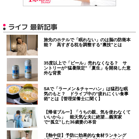
ライフ 最新記事
旅先のホテルで「眠れない」のは脳の防衛本
能？ 高すぎる枕を調整する“裏技”とは
35度以上で「ビール」売れなくなる？ サ
ントリーが“猛暑限定”「夏生」を開発した意
外な背景
SAで「ラーメン＆チャーハン」は猛烈な眠
気のもと？ ドライブ中の“疲れにくい食事
術”とは【管理栄養士に聞く】
【帰省ブルー】「うちの親、気を使わなくて
いいから」 能天気な夫に絶望…義実家
で“孤立”した36歳妻の本音
【熱中症】予防に効果的な食材ランキング