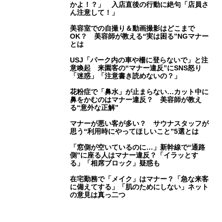
かよ！？」 入店直後の行動に絶句「店員さ
ん注意して！」
美容室での自撮り＆動画撮影はどこまで
OK？ 美容師が教える“実は困る”NGマナー
とは
USJ「パーク内の車や柵に登らないで」と注
意喚起 来園客の“マナー違反”にSNS怒り
「迷惑」「注意書き読めないの？」
花粉症で「鼻水」が止まらない…カット中に
鼻をかむのはマナー違反？ 美容師が教え
る“意外な正解”
マナーが悪い客が多い？ サウナスタッフが
思う“利用時にやってほしいこと”5選とは
「窓側が空いているのに…」新幹線で“通路
側”に座る人はマナー違反？「イラッとす
る」「相席ブロック」疑惑も
在宅勤務で「メイク」はマナー？「急な来客
に備えてする」「肌のためにしない」ネット
の意見は真っ二つ