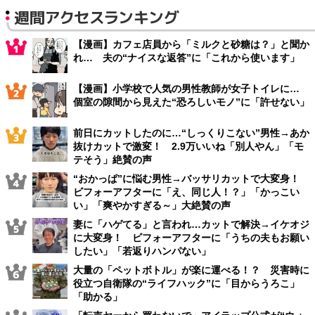
週間アクセスランキング
【漫画】カフェ店員から「ミルクと砂糖は？」と聞か
れ… 夫の“ナイスな返答”に「これから使います」
【漫画】小学校で人気の男性教師が女子トイレに…
個室の隙間から見えた“恐ろしいモノ”に「許せない」
前日にカットしたのに…“しっくりこない”男性→あか
抜けカットで激変！ 2.9万いいね「別人やん」「モ
テそう」絶賛の声
“おかっぱ”に悩む男性→バッサリカットで大変身！
ビフォーアフターに「え、同じ人！？」「かっこい
い」「爽やかすぎる～」大絶賛の声
妻に「ハゲてる」と言われ…カットで解決→イケオジ
に大変身！ ビフォーアフターに「うちの夫もお願い
したい」「若返りハンパない」
大量の「ペットボトル」が楽に運べる！？ 災害時に
役立つ自衛隊の“ライフハック”に「目からうろこ」
「助かる」