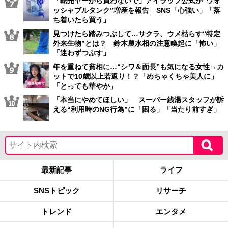
「転売ヤーから買わないで」アイラップ公式が“ウォ
ッシャブルタンク”増産を報告 SNS「心強い」「落
ち着いたら買う」
見つけたら踏みつぶして…サクラ、ウメ枯らす“特定
外来生物”とは？ 鈴木農水相の注意喚起に「怖い」
「迷わずつぶす」
年を重ねて貧相に…“シワ＆面長”も気になる女性→カ
ットで10歳以上若返り！？「めちゃくちゃ美人に」
「とっても華やか」
「本当にやめてほしい」 スーパー銭湯スタッフが訴
える“利用時のNG行為”に「困る」「当たり前すぎ」
最新記事
ライフ
SNSトピック
リサーチ
トレンド
エンタメ