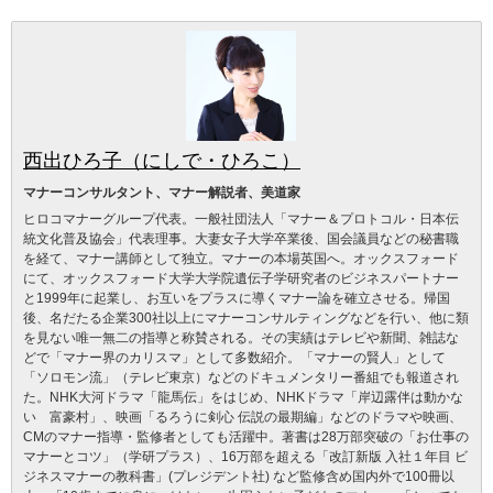
西出ひろ子（にしで・ひろこ）
マナーコンサルタント、マナー解説者、美道家
ヒロコマナーグループ代表。一般社団法人「マナー＆プロトコル・日本伝
統文化普及協会」代表理事。大妻女子大学卒業後、国会議員などの秘書職
を経て、マナー講師として独立。マナーの本場英国へ。オックスフォード
にて、オックスフォード大学大学院遺伝子学研究者のビジネスパートナー
と1999年に起業し、お互いをプラスに導くマナー論を確立させる。帰国
後、名だたる企業300社以上にマナーコンサルティングなどを行い、他に類
を見ない唯一無二の指導と称賛される。その実績はテレビや新聞、雑誌な
どで「マナー界のカリスマ」として多数紹介。「マナーの賢人」として
「ソロモン流」（テレビ東京）などのドキュメンタリー番組でも報道され
た。NHK大河ドラマ「龍馬伝」をはじめ、NHKドラマ「岸辺露伴は動かな
い 富豪村」、映画「るろうに剣心 伝説の最期編」などのドラマや映画、
CMのマナー指導・監修者としても活躍中。著書は28万部突破の「お仕事の
マナーとコツ」（学研プラス）、16万部を超える「改訂新版 入社１年目 ビ
ジネスマナーの教科書」(プレジデント社) など監修含め国内外で100冊以