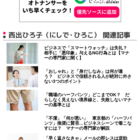
西出ひろ子（にしで・ひろこ） 関連記事
ビジネスで「スマートウォッチ」は失礼？
相手に「悪印象」与えるNG行為とは【マナ
ーの専門家に聞く】
「おしゃれ」と「身だしなみ」は何が違
う？ ビジネスで信頼される人が絶対に外さ
ない3つのポイント
「職場のハーフパンツ」どこまでOK？ だ
らしなく見えない境界線と、失敗しないマナ
ーの基準とは
「不潔」「何が悪い」 東京都の「ハーフパ
ンツ」推奨に賛否…ビジネスシーンで着こな
すには？ マナーの専門家が解説
「早く返さなきゃ」メールの即レスは逆効