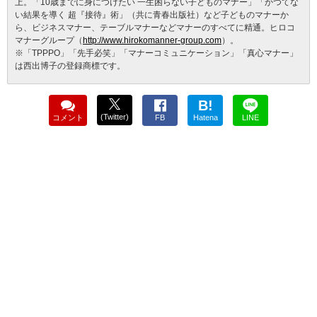
上。「10歳までに身につけたい 一生困らない子どものマナー」「かつてな
い結果を導く 超『接待』術」（共に青春出版社）など子どものマナーか
ら、ビジネスマナー、テーブルマナーなどマナーのすべてに精通。ヒロコ
マナーグループ（
http://www.hirokomanner-group.com
）。
※「TPPPO」「先手必笑」「マナーコミュニケーション」「真心マナー」
は西出博子の登録商標です。
B!
(Twitter)
コメント
FB
Hatena
LINE