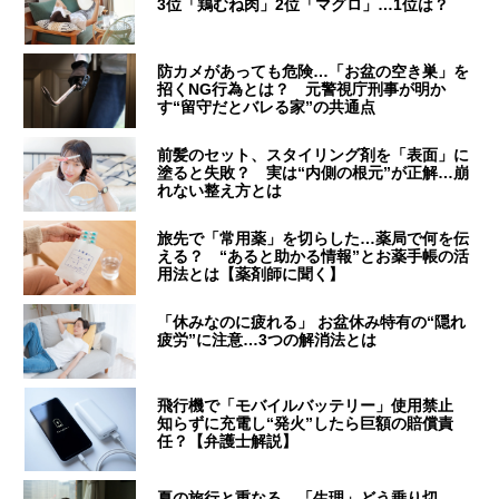
3位「鶏むね肉」2位「マグロ」…1位は？
防カメがあっても危険…「お盆の空き巣」を
招くNG行為とは？ 元警視庁刑事が明か
す“留守だとバレる家”の共通点
前髪のセット、スタイリング剤を「表面」に
塗ると失敗？ 実は“内側の根元”が正解…崩
れない整え方とは
旅先で「常用薬」を切らした…薬局で何を伝
える？ “あると助かる情報”とお薬手帳の活
用法とは【薬剤師に聞く】
「休みなのに疲れる」 お盆休み特有の“隠れ
疲労”に注意…3つの解消法とは
飛行機で「モバイルバッテリー」使用禁止
知らずに充電し“発火”したら巨額の賠償責
任？【弁護士解説】
夏の旅行と重なる…「生理」どう乗り切