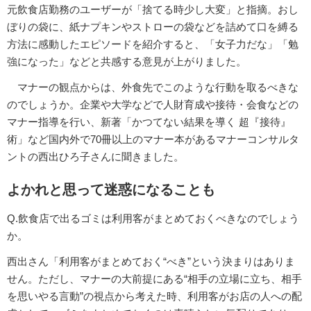
元飲食店勤務のユーザーが「捨てる時少し大変」と指摘。おし
ぼりの袋に、紙ナプキンやストローの袋などを詰めて口を縛る
方法に感動したエピソードを紹介すると、「女子力だな」「勉
強になった」などと共感する意見が上がりました。
マナーの観点からは、外食先でこのような行動を取るべきな
のでしょうか。企業や大学などで人財育成や接待・会食などの
マナー指導を行い、新著「かつてない結果を導く 超『接待』
術」など国内外で70冊以上のマナー本があるマナーコンサルタ
ントの西出ひろ子さんに聞きました。
よかれと思って迷惑になることも
Q.飲食店で出るゴミは利用客がまとめておくべきなのでしょう
か。
西出さん「利用客がまとめておく“べき”という決まりはありま
せん。ただし、マナーの大前提にある“相手の立場に立ち、相手
を思いやる言動”の視点から考えた時、利用客がお店の人への配