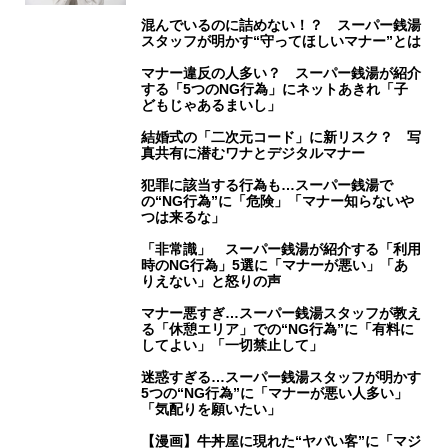
混んでいるのに詰めない！？ スーパー銭湯
スタッフが明かす“守ってほしいマナー”とは
マナー違反の人多い？ スーパー銭湯が紹介
する「5つのNG行為」にネットあきれ「子
どもじゃあるまいし」
結婚式の「二次元コード」に新リスク？ 写
真共有に潜むワナとデジタルマナー
犯罪に該当する行為も…スーパー銭湯で
の“NG行為”に「危険」「マナー知らないや
つは来るな」
「非常識」 スーパー銭湯が紹介する「利用
時のNG行為」5選に「マナーが悪い」「あ
りえない」と怒りの声
マナー悪すぎ…スーパー銭湯スタッフが教え
る「休憩エリア」での“NG行為”に「有料に
してよい」「一切禁止して」
迷惑すぎる…スーパー銭湯スタッフが明かす
5つの“NG行為”に「マナーが悪い人多い」
「気配りを願いたい」
【漫画】牛丼屋に現れた“ヤバい客”に「マジ