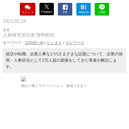
B!
(Twitter)
コメント
FB
Hatena
LINE
2021.02.24
著者 :
人材研究所代表 曽和利光
キーワード :
COVID−19
•
ビジネス
•
テレワーク
就活や転職、企業人事などのさまざまな話題について、企業の採
用・人事担当として2万人超の面接をしてきた筆者が解説しま
す。
都心で働くモチベーション、無視できる？