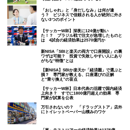
「おしゃれ」と「身だしなみ」は何が違
う？ ビジネスで信頼される人が絶対に外さ
ない3つのポイント
【サッカーW杯】深夜に124億が動い
た！？ ブラジル戦で注文が急増したものと
は 4試合の経済効果は2570億円か
新NISA「SBIと楽天の両方で口座開設」の裏
ワザは可能？ 投資で失敗しやすい人にあり
がちな“特徴”とは
【新NISA】SBIか楽天か「経済圏」で選ぶと
損？ 専門家が教える、口座選びの正解
と“乗り換え”の盲点
【サッカーW杯】日本代表の活躍で国内経済
上向き？ すでに1800億円超えの効果 専
門家が試算を公表
万引されないの？ 「ドラッグストア」店外
にトイレットペーパー山積みのワケ
「嵐」ラストツアーの経済効果は1375億