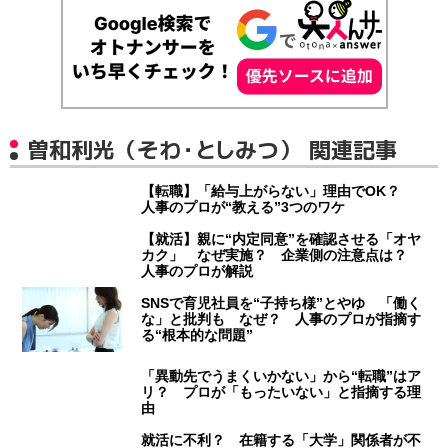
曽和利光（そわ・としみつ） 関連記事
【転職】「給与上がらない」理由でOK？
人事のプロが“教える”3つのワケ
【就活】親に“内定同意”を確認させる「オヤ
カク」 なぜ実施？ 企業側の注意点は？
人事のプロが解説
SNSで育児社員を“子持ち様”とやゆ 「働く
な」と批判も なぜ？ 人事のプロが指摘す
る“根本的な問題”
「異動先でうまくいかない」から“転職”はア
リ？ プロが「もったいない」と指摘する理
由
就活に不利？ 在籍する「大学」関係者が不