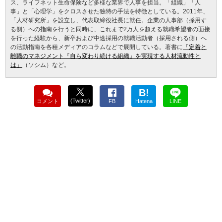
ス、ライフネット生命保険など多様な業界で人事を担当。「組織」「人
事」と「心理学」をクロスさせた独特の手法を特徴としている。2011年、
「人材研究所」を設立し、代表取締役社長に就任。企業の人事部（採用す
る側）への指南を行うと同時に、これまで2万人を超える就職希望者の面接
を行った経験から、新卒および中途採用の就職活動者（採用される側）へ
の活動指南を各種メディアのコラムなどで展開している。著書に
「定着と
離職のマネジメント『自ら変わり続ける組織』を実現する人材流動性と
は」
（ソシム）など。
B!
(Twitter)
コメント
FB
Hatena
LINE