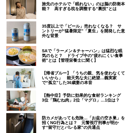
旅先のホテルで「眠れない」のは脳の防衛本
能？ 高すぎる枕を調整する“裏技”とは
35度以上で「ビール」売れなくなる？ サ
ントリーが“猛暑限定”「夏生」を開発した意
外な背景
SAで「ラーメン＆チャーハン」は猛烈な眠
気のもと？ ドライブ中の“疲れにくい食事
術”とは【管理栄養士に聞く】
【帰省ブルー】「うちの親、気を使わなくて
いいから」 能天気な夫に絶望…義実家
で“孤立”した36歳妻の本音
【熱中症】予防に効果的な食材ランキング
3位「鶏むね肉」2位「マグロ」…1位は？
防カメがあっても危険…「お盆の空き巣」を
招くNG行為とは？ 元警視庁刑事が明か
す“留守だとバレる家”の共通点