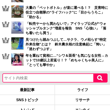
大量の「ペットボトル」が楽に運べる！？ 災害時に
役立つ自衛隊の“ライフハック”に「目からうろこ」
「助かる」
「転売ヤーから買わないで」アイラップ公式が“ウォ
ッシャブルタンク”増産を報告 SNS「心強い」「落
ち着いたら買う」
見つけたら踏みつぶして…サクラ、ウメ枯らす“特定
外来生物”とは？ 鈴木農水相の注意喚起に「怖い」
「迷わずつぶす」
年を重ねて貧相に…“シワ＆面長”も気になる女性→カ
ットで10歳以上若返り！？「めちゃくちゃ美人に」
「とっても華やか」
最新記事
ライフ
SNSトピック
リサーチ
トレンド
エンタメ