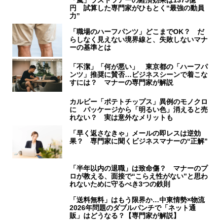
円 試算した専門家がひもとく“最強の動員
力”
「職場のハーフパンツ」どこまでOK？ だ
らしなく見えない境界線と、失敗しないマナ
ーの基準とは
「不潔」「何が悪い」 東京都の「ハーフパ
ンツ」推奨に賛否…ビジネスシーンで着こな
すには？ マナーの専門家が解説
カルビー「ポテトチップス」異例のモノクロ
に パッケージから「明るい色」消えると売
れない？ 実は意外なメリットも
「早く返さなきゃ」メールの即レスは逆効
果？ 専門家に聞くビジネスマナーの“正解”
「半年以内の退職」は致命傷？ マナーのプ
ロが教える、面接で“こらえ性がない”と思わ
れないために守るべき3つの鉄則
「送料無料」はもう限界か…中東情勢×物流
2026年問題のダブルパンチで「ネット通
販」はどうなる？【専門家が解説】