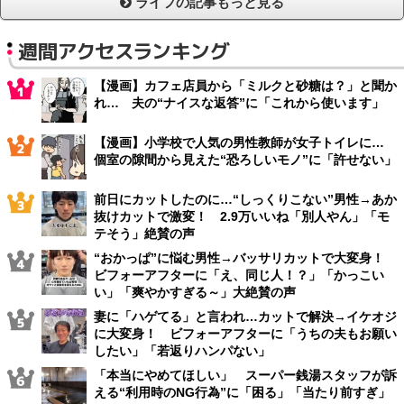
ライフの記事もっと見る
週間アクセスランキング
【漫画】カフェ店員から「ミルクと砂糖は？」と聞か
れ… 夫の“ナイスな返答”に「これから使います」
【漫画】小学校で人気の男性教師が女子トイレに…
個室の隙間から見えた“恐ろしいモノ”に「許せない」
前日にカットしたのに…“しっくりこない”男性→あか
抜けカットで激変！ 2.9万いいね「別人やん」「モ
テそう」絶賛の声
“おかっぱ”に悩む男性→バッサリカットで大変身！
ビフォーアフターに「え、同じ人！？」「かっこい
い」「爽やかすぎる～」大絶賛の声
妻に「ハゲてる」と言われ…カットで解決→イケオジ
に大変身！ ビフォーアフターに「うちの夫もお願い
したい」「若返りハンパない」
「本当にやめてほしい」 スーパー銭湯スタッフが訴
える“利用時のNG行為”に「困る」「当たり前すぎ」