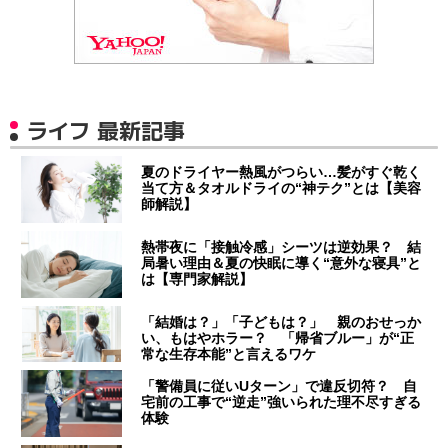
ライフ 最新記事
夏のドライヤー熱風がつらい…髪がすぐ乾く
当て方＆タオルドライの“神テク”とは【美容
師解説】
熱帯夜に「接触冷感」シーツは逆効果？ 結
局暑い理由＆夏の快眠に導く“意外な寝具”と
は【専門家解説】
「結婚は？」「子どもは？」 親のおせっか
い、もはやホラー？ 「帰省ブルー」が“正
常な生存本能”と言えるワケ
「警備員に従いUターン」で違反切符？ 自
宅前の工事で“逆走”強いられた理不尽すぎる
体験