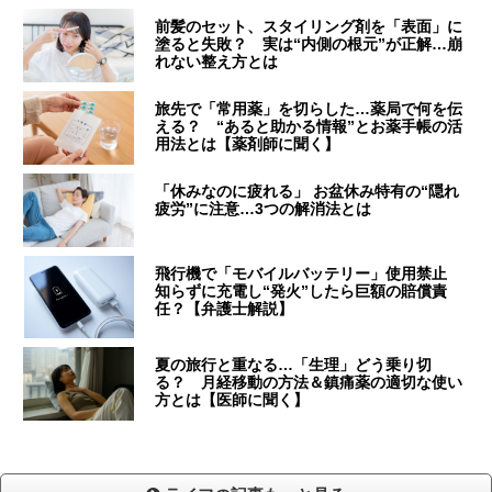
前髪のセット、スタイリング剤を「表面」に
塗ると失敗？ 実は“内側の根元”が正解…崩
れない整え方とは
旅先で「常用薬」を切らした…薬局で何を伝
える？ “あると助かる情報”とお薬手帳の活
用法とは【薬剤師に聞く】
「休みなのに疲れる」 お盆休み特有の“隠れ
疲労”に注意…3つの解消法とは
飛行機で「モバイルバッテリー」使用禁止
知らずに充電し“発火”したら巨額の賠償責
任？【弁護士解説】
夏の旅行と重なる…「生理」どう乗り切
る？ 月経移動の方法＆鎮痛薬の適切な使い
方とは【医師に聞く】