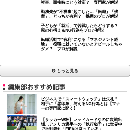
祥事、面接時にどう対応？ 専門家が解説
勤務先が“不祥事”起こした…「転職」「残
留」、どっちが有利？ 採用のプロが解説
子どもが「就活」で苦戦したらどうする？
親の心構え＆NG行為をプロが解説
転職活動で“有利”になる「マネジメント経
験」 役職に就いていないとアピールしちゃ
ダメ？ プロが解説
もっと見る
編集部おすすめ記事
ビジネスで「スマートウォッチ」は失礼？
相手に「悪印象」与えるNG行為とは【マナ
ーの専門家に聞く】
【サッカーW杯】レッドカードなのに次戦出
場…アメリカ選手への「執行猶予」に世界中
で批判殺到「FIFAは腐っている」