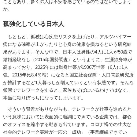
こともあり、多くの人は不安を感じているのではないでしょう
か。
孤独化している日本人
もともと、孤独は心疾患リスクを上げたり、アルツハイマー
病になる確率が上がったりと心身の健康を損ねるという研究結
果があります。そんな中で、日本人は男性の4人に1人が50歳で
結婚経験なし（2015年国勢調査）というように、生涯独身率が
高まっており、2025年には単身世帯が1996万世帯（6人に1人
強、2015年比8.4％増）になると国立社会保障・人口問題研究所
が推計するなど1人暮らしが増えていくという状態です。そんな
状態でテレワークをすると、家族もそばにいるわけではなく、
本当に独りぼっちになってしまいます。
そういう背景がありながらも、テレワークが仕事を進めると
いう意味においては表面的に順調にできている企業では、都心
のオフィスを縮小する動きも出ています。コロナ禍での壮大な
社会的テレワーク実験が一応の「成功」（事業継続できてい