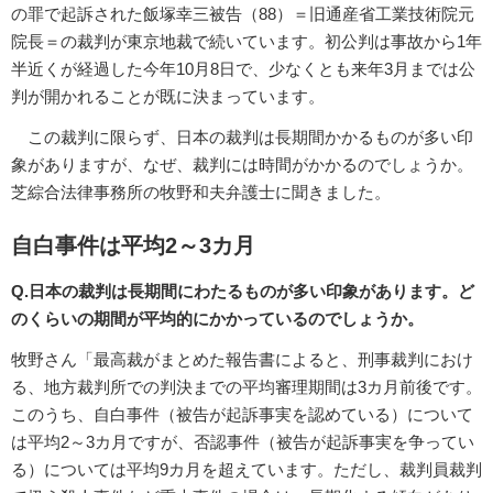
の罪で起訴された飯塚幸三被告（88）＝旧通産省工業技術院元
院長＝の裁判が東京地裁で続いています。初公判は事故から1年
半近くが経過した今年10月8日で、少なくとも来年3月までは公
判が開かれることが既に決まっています。
この裁判に限らず、日本の裁判は長期間かかるものが多い印
象がありますが、なぜ、裁判には時間がかかるのでしょうか。
芝綜合法律事務所の牧野和夫弁護士に聞きました。
自白事件は平均2～3カ月
Q.日本の裁判は長期間にわたるものが多い印象があります。ど
のくらいの期間が平均的にかかっているのでしょうか。
牧野さん「最高裁がまとめた報告書によると、刑事裁判におけ
る、地方裁判所での判決までの平均審理期間は3カ月前後です。
このうち、自白事件（被告が起訴事実を認めている）について
は平均2～3カ月ですが、否認事件（被告が起訴事実を争ってい
る）については平均9カ月を超えています。ただし、裁判員裁判