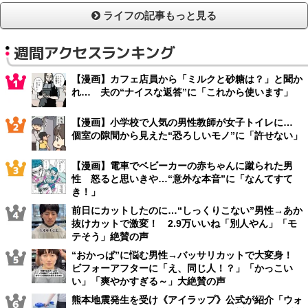
ライフの記事もっと見る
週間アクセスランキング
【漫画】カフェ店員から「ミルクと砂糖は？」と聞か
れ… 夫の“ナイスな返答”に「これから使います」
【漫画】小学校で人気の男性教師が女子トイレに…
個室の隙間から見えた“恐ろしいモノ”に「許せない」
【漫画】電車でベビーカーの赤ちゃんに蹴られた男
性 怒ると思いきや…“意外な本音”に「なんてすて
き！」
前日にカットしたのに…“しっくりこない”男性→あか
抜けカットで激変！ 2.9万いいね「別人やん」「モ
テそう」絶賛の声
“おかっぱ”に悩む男性→バッサリカットで大変身！
ビフォーアフターに「え、同じ人！？」「かっこい
い」「爽やかすぎる～」大絶賛の声
熊本地震発生を受け《アイラップ》公式が紹介「ウォ