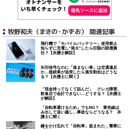
牧野和夫（まきの・かずお） 関連記事
飛行機で「モバイルバッテリー」使用禁止
知らずに充電し“発火”したら巨額の賠償責
任？【弁護士解説】
矢印信号なのに「進まない車」は交通違反
か…後続車が追突したら過失割合はどうな
る？【弁護士に聞く】
「現金持ってなくて詰んだ」 クレカ障害、
飲食店で会計できない…どうする？【弁護士
が解説】
「自転車避けるため」でもNG？ 黄色線は
み出して追い越し…事故ならどうなる？ 弁
護士に聞く
鍵をかけ忘れて「自転車」盗まれた…警察に