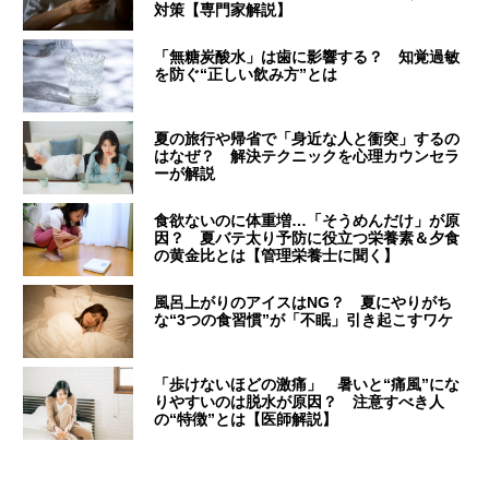
対策【専門家解説】
「無糖炭酸水」は歯に影響する？ 知覚過敏
を防ぐ“正しい飲み方”とは
夏の旅行や帰省で「身近な人と衝突」するの
はなぜ？ 解決テクニックを心理カウンセラ
ーが解説
食欲ないのに体重増…「そうめんだけ」が原
因？ 夏バテ太り予防に役立つ栄養素＆夕食
の黄金比とは【管理栄養士に聞く】
風呂上がりのアイスはNG？ 夏にやりがち
な“3つの食習慣”が「不眠」引き起こすワケ
「歩けないほどの激痛」 暑いと“痛風”にな
りやすいのは脱水が原因？ 注意すべき人
の“特徴”とは【医師解説】