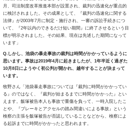
月、司法制度改革推進本部が設置され、裁判の迅速化が重点的
に検討されました。その成果として、『裁判の迅速化に関する
法律』が2003年7月に制定・施行され、一審の訴訟手続きにつ
いて、『2年以内のできるだけ短い期間』に終了させるという目
標が明示されました。その結果、現在は先述した期間になって
います」
Q.しかし、池袋の暴走事故の裁判は時間がかかっているように
思います。事故は2019年4月に起きましたが、1年半近く過ぎた
10月8日にようやく初公判が開かれ、越年することが決まって
います。
牧野さん「池袋暴走事故については『裁判に時間がかかってい
る』のではなく、『裁判が始まるまでに時間がかかった』とい
えます。飯塚被告本人も事故で重傷を負って、一時入院したこ
とや、『ブレーキとアクセルの踏み間違いによる事故』という
検察の主張を飯塚被告が否認していることなどから、検察によ
る起訴までに時間がかかったと思われます。