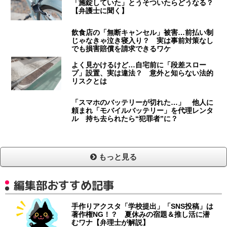
「施錠していた」とうそついたらどうなる？
【弁護士に聞く】
飲食店の「無断キャンセル」被害…前払い制
じゃなきゃ泣き寝入り？ 実は事前対策なし
でも損害賠償を請求できるワケ
よく見かけるけど…自宅前に「段差スロー
プ」設置、実は違法？ 意外と知らない法的
リスクとは
「スマホのバッテリーが切れた…」 他人に
頼まれ「モバイルバッテリー」を代理レンタ
ル 持ち去られたら“犯罪者”に？
もっと見る
編集部おすすめ記事
手作りアクスタ「学校提出」「SNS投稿」は
著作権NG！？ 夏休みの宿題＆推し活に潜
むワナ【弁理士が解説】