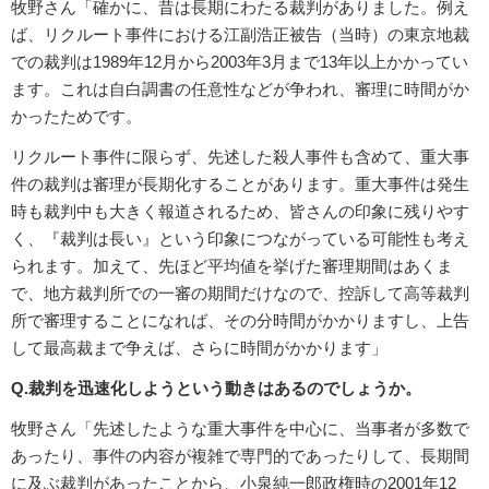
牧野さん「確かに、昔は長期にわたる裁判がありました。例え
ば、リクルート事件における江副浩正被告（当時）の東京地裁
での裁判は1989年12月から2003年3月まで13年以上かかってい
ます。これは自白調書の任意性などが争われ、審理に時間がか
かったためです。
リクルート事件に限らず、先述した殺人事件も含めて、重大事
件の裁判は審理が長期化することがあります。重大事件は発生
時も裁判中も大きく報道されるため、皆さんの印象に残りやす
く、『裁判は長い』という印象につながっている可能性も考え
られます。加えて、先ほど平均値を挙げた審理期間はあくま
で、地方裁判所での一審の期間だけなので、控訴して高等裁判
所で審理することになれば、その分時間がかかりますし、上告
して最高裁まで争えば、さらに時間がかかります」
Q.裁判を迅速化しようという動きはあるのでしょうか。
牧野さん「先述したような重大事件を中心に、当事者が多数で
あったり、事件の内容が複雑で専門的であったりして、長期間
に及ぶ裁判があったことから、小泉純一郎政権時の2001年12