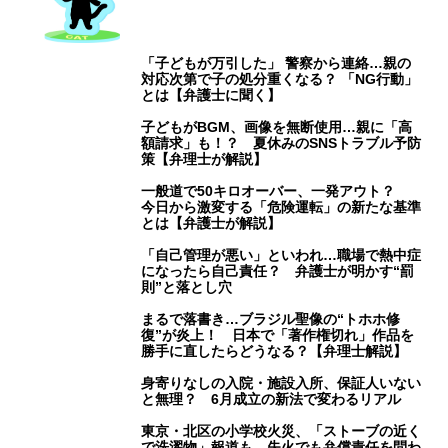
「子どもが万引した」 警察から連絡…親の
対応次第で子の処分重くなる？ 「NG行動」
とは【弁護士に聞く】
子どもがBGM、画像を無断使用…親に「高
額請求」も！？ 夏休みのSNSトラブル予防
策【弁理士が解説】
一般道で50キロオーバー、一発アウト？
今日から激変する「危険運転」の新たな基準
とは【弁護士が解説】
「自己管理が悪い」といわれ…職場で熱中症
になったら自己責任？ 弁護士が明かす“罰
則”と落とし穴
まるで落書き…ブラジル聖像の“トホホ修
復”が炎上！ 日本で「著作権切れ」作品を
勝手に直したらどうなる？【弁理士解説】
身寄りなしの入院・施設入所、保証人いない
と無理？ 6月成立の新法で変わるリアル
東京・北区の小学校火災、「ストーブの近く
で洗濯物」報道も…失火でも弁償責任を問わ