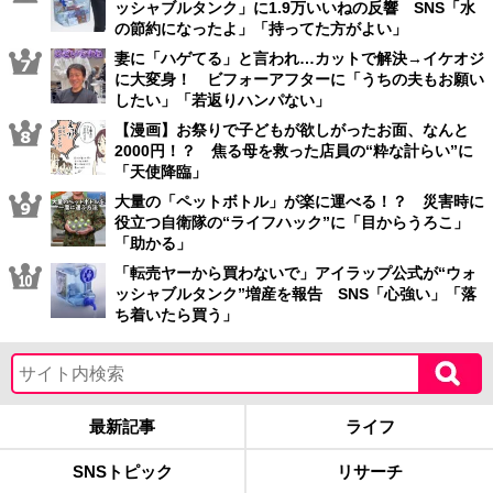
ッシャブルタンク」に1.9万いいねの反響 SNS「水
の節約になったよ」「持ってた方がよい」
妻に「ハゲてる」と言われ…カットで解決→イケオジ
に大変身！ ビフォーアフターに「うちの夫もお願い
したい」「若返りハンパない」
【漫画】お祭りで子どもが欲しがったお面、なんと
2000円！？ 焦る母を救った店員の“粋な計らい”に
「天使降臨」
大量の「ペットボトル」が楽に運べる！？ 災害時に
役立つ自衛隊の“ライフハック”に「目からうろこ」
「助かる」
「転売ヤーから買わないで」アイラップ公式が“ウォ
ッシャブルタンク”増産を報告 SNS「心強い」「落
ち着いたら買う」
最新記事
ライフ
SNSトピック
リサーチ