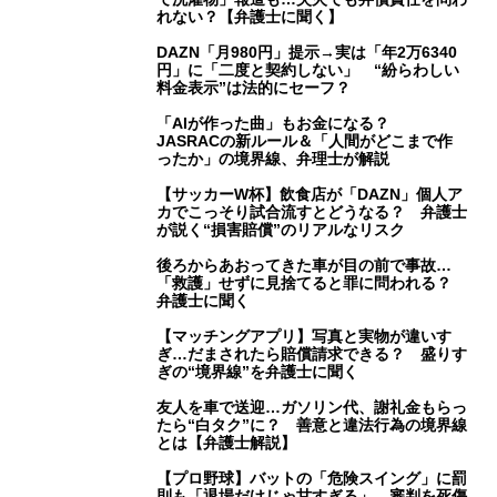
れない？【弁護士に聞く】
DAZN「月980円」提示→実は「年2万6340
円」に「二度と契約しない」 “紛らわしい
料金表示”は法的にセーフ？
「AIが作った曲」もお金になる？
JASRACの新ルール＆「人間がどこまで作
ったか」の境界線、弁理士が解説
【サッカーW杯】飲食店が「DAZN」個人ア
カでこっそり試合流すとどうなる？ 弁護士
が説く“損害賠償”のリアルなリスク
後ろからあおってきた車が目の前で事故…
「救護」せずに見捨てると罪に問われる？
弁護士に聞く
【マッチングアプリ】写真と実物が違いす
ぎ…だまされたら賠償請求できる？ 盛りす
ぎの“境界線”を弁護士に聞く
友人を車で送迎…ガソリン代、謝礼金もらっ
たら“白タク”に？ 善意と違法行為の境界線
とは【弁護士解説】
【プロ野球】バットの「危険スイング」に罰
則も「退場だけじゃ甘すぎる」 審判を死傷