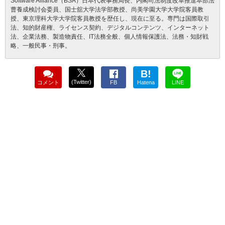
Software Alliance（BSA）日本代表事務局長、内閣司法制度改革推進本部法
曹養成検討会委員、国士舘大学法学部教授、尚美学園大学大学院客員教
授、東京理科大学大学院客員教授を歴任し、現在に至る。専門は国際取引
法、知的財産権、ライセンス契約、デジタルコンテンツ、インターネット
法、企業法務、製造物責任、IT法務全般、個人情報保護法、法務・知財戦
略、一般民事・刑事。
B!
(Twitter)
コメント
FB
Hatena
LINE