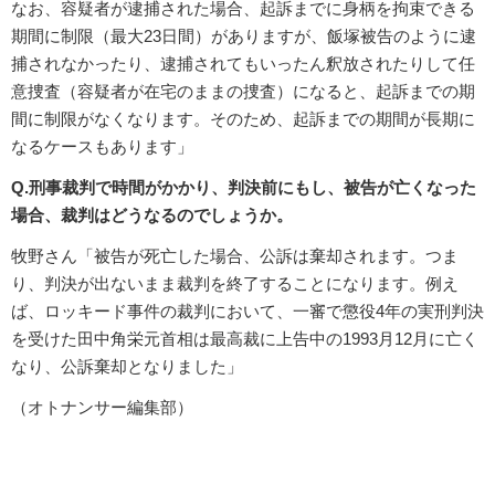
なお、容疑者が逮捕された場合、起訴までに身柄を拘束できる
期間に制限（最大23日間）がありますが、飯塚被告のように逮
捕されなかったり、逮捕されてもいったん釈放されたりして任
意捜査（容疑者が在宅のままの捜査）になると、起訴までの期
間に制限がなくなります。そのため、起訴までの期間が長期に
なるケースもあります」
Q.刑事裁判で時間がかかり、判決前にもし、被告が亡くなった
場合、裁判はどうなるのでしょうか。
牧野さん「被告が死亡した場合、公訴は棄却されます。つま
り、判決が出ないまま裁判を終了することになります。例え
ば、ロッキード事件の裁判において、一審で懲役4年の実刑判決
を受けた田中角栄元首相は最高裁に上告中の1993月12月に亡く
なり、公訴棄却となりました」
（オトナンサー編集部）