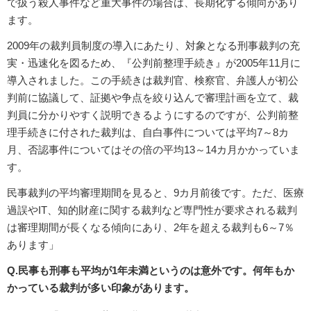
で扱う殺人事件など重大事件の場合は、長期化する傾向があり
ます。
2009年の裁判員制度の導入にあたり、対象となる刑事裁判の充
実・迅速化を図るため、『公判前整理手続き』が2005年11月に
導入されました。この手続きは裁判官、検察官、弁護人が初公
判前に協議して、証拠や争点を絞り込んで審理計画を立て、裁
判員に分かりやすく説明できるようにするのですが、公判前整
理手続きに付された裁判は、自白事件については平均7～8カ
月、否認事件についてはその倍の平均13～14カ月かかっていま
す。
民事裁判の平均審理期間を見ると、9カ月前後です。ただ、医療
過誤やIT、知的財産に関する裁判など専門性が要求される裁判
は審理期間が長くなる傾向にあり、2年を超える裁判も6～7％
あります」
Q.民事も刑事も平均が1年未満というのは意外です。何年もか
かっている裁判が多い印象があります。