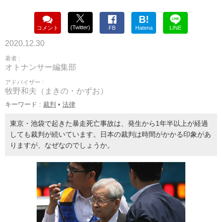
B!
(Twitter)
コメント
FB
Hatena
LINE
2020.12.30
著者 :
オトナンサー編集部
アドバイザー :
牧野和夫（まきの・かずお）
キーワード :
裁判
•
法律
東京・池袋で起きた暴走死亡事故は、発生から1年半以上が経過
しても裁判が続いています。日本の裁判は時間がかかる印象があ
りますが、なぜなのでしょうか。