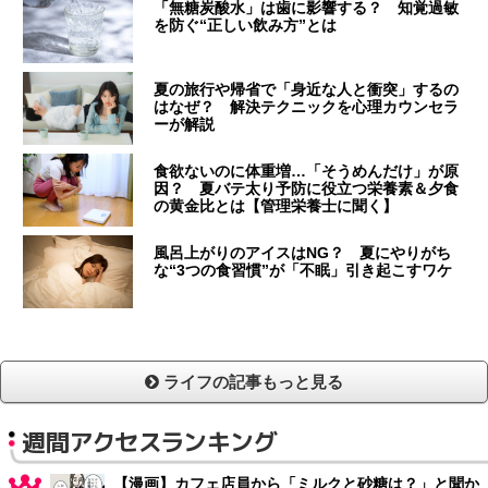
「無糖炭酸水」は歯に影響する？ 知覚過敏
を防ぐ“正しい飲み方”とは
夏の旅行や帰省で「身近な人と衝突」するの
はなぜ？ 解決テクニックを心理カウンセラ
ーが解説
食欲ないのに体重増…「そうめんだけ」が原
因？ 夏バテ太り予防に役立つ栄養素＆夕食
の黄金比とは【管理栄養士に聞く】
風呂上がりのアイスはNG？ 夏にやりがち
な“3つの食習慣”が「不眠」引き起こすワケ
ライフの記事もっと見る
週間アクセスランキング
【漫画】カフェ店員から「ミルクと砂糖は？」と聞か