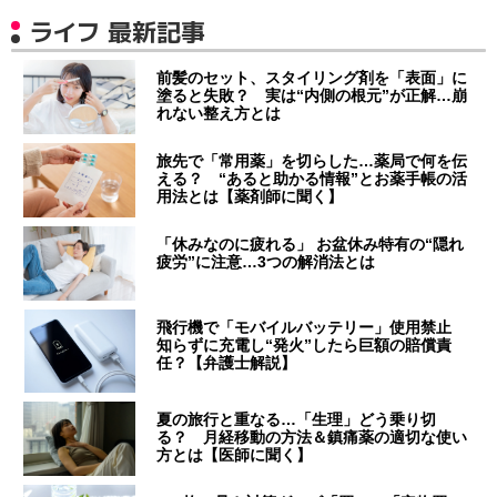
ライフ 最新記事
前髪のセット、スタイリング剤を「表面」に
塗ると失敗？ 実は“内側の根元”が正解…崩
れない整え方とは
旅先で「常用薬」を切らした…薬局で何を伝
える？ “あると助かる情報”とお薬手帳の活
用法とは【薬剤師に聞く】
「休みなのに疲れる」 お盆休み特有の“隠れ
疲労”に注意…3つの解消法とは
飛行機で「モバイルバッテリー」使用禁止
知らずに充電し“発火”したら巨額の賠償責
任？【弁護士解説】
夏の旅行と重なる…「生理」どう乗り切
る？ 月経移動の方法＆鎮痛薬の適切な使い
方とは【医師に聞く】