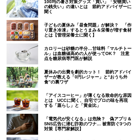
100均の暑さ対策グッズ「買い」「安物買い
の銭失い」の違いとは 節約アドバイザーに
聞く
子どもの夏休み「昼食問題」が解決？ 「作
り置き冷凍」するとうまみ＆栄養が増す食材
とは【管理栄養士に聞く】
カロリーは砂糖の半分…甘味料「マルチトー
ル」は血糖値高めの人が使ってOK？ 注意
点を糖尿病専門医が解説
夏休みの出費を劇的カット！ 節約アドバイ
ザーが教える「0円レジャー」と“おうち外
食”の裏ワザ
「アイスコーヒー」が薄くなる致命的な原因
とは UCCに聞く、自宅でプロの味を再現
する「蒸らし」と「黄金比」
「電気代が安くなる」は危険？ 偽アプリ＆
SNS広告に潜む詐欺のワナ… 被害防ぐ3つの
対策【専門家解説】