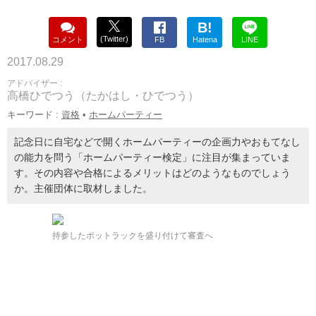
B!
(Twitter)
コメント
FB
Hatena
LINE
2017.08.29
アドバイザー :
高橋ひでつう（たかはし・ひでつう）
キーワード :
資格
•
ホームパーティー
記念日に自宅などで開くホームパーティーの企画力やおもてなし
の能力を問う「ホームパーティー検定」に注目が集まっていま
す。その内容や合格によるメリットはどのようなものでしょう
か。主催団体に取材しました。
持参したポットラックを盛り付けて審査へ