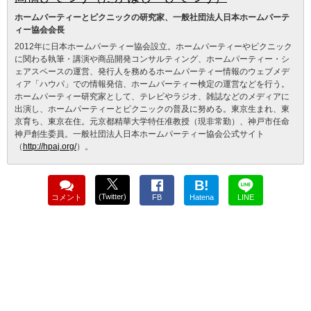
ホームパーティーとピクニックの研究家、一般社団法人日本ホームパーテ
ィー協会会長
2012年に日本ホームパーティー協会設立。ホームパーティーやピクニック
に関わる執筆・講演や商品開発コンサルティング、ホームパーティー・シ
ェアスペースの運営、発行人を務めるホームパーティー情報のウェブメデ
ィア「ハウパ」での情報発信、ホームパーティー検定の運営などを行う。
ホームパーティー研究家として、テレビやラジオ、雑誌などのメディアに
出演し、ホームパーティーとピクニックの普及に努める。東京生まれ、東
京育ち、東京在住。元京都精華大学特任准教授（現非常勤）、神戸市任命
神戸創生委員。一般社団法人日本ホームパーティー協会公式サイト
（
http://hpaj.org/
）。
B!
(Twitter)
コメント
FB
Hatena
LINE