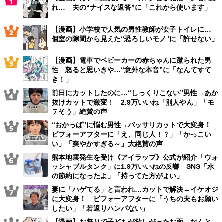
れ… 夫の“ナイスな返答”に「これから使います」
【漫画】小学校で人気の男性教師が女子トイレに…
個室の隙間から見えた“恐ろしいモノ”に「許せない」
【漫画】電車でベビーカーの赤ちゃんに蹴られた男
性 怒ると思いきや…“意外な本音”に「なんてすて
き！」
前日にカットしたのに…“しっくりこない”男性→あか
抜けカットで激変！ 2.9万いいね「別人やん」「モ
テそう」絶賛の声
“おかっぱ”に悩む男性→バッサリカットで大変身！
ビフォーアフターに「え、同じ人！？」「かっこい
い」「爽やかすぎる～」大絶賛の声
熊本地震発生を受け《アイラップ》公式が紹介「ウォ
ッシャブルタンク」に1.9万いいねの反響 SNS「水
の節約になったよ」「持ってた方がよい」
妻に「ハゲてる」と言われ…カットで解決→イケオジ
に大変身！ ビフォーアフターに「うちの夫もお願い
したい」「若返りハンパない」
【漫画】お祭りで子どもが欲しがったお面、なんと