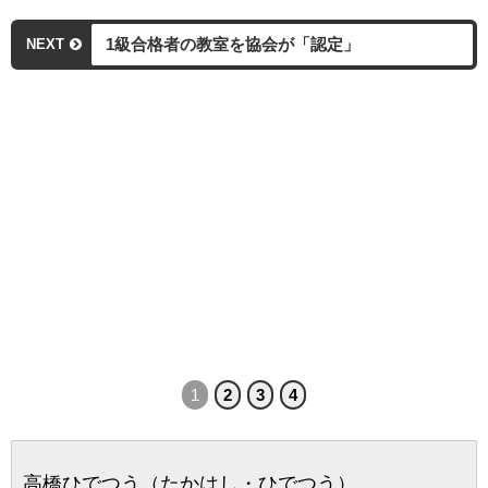
1級合格者の教室を協会が「認定」
NEXT
1
2
3
4
高橋ひでつう（たかはし・ひでつう）