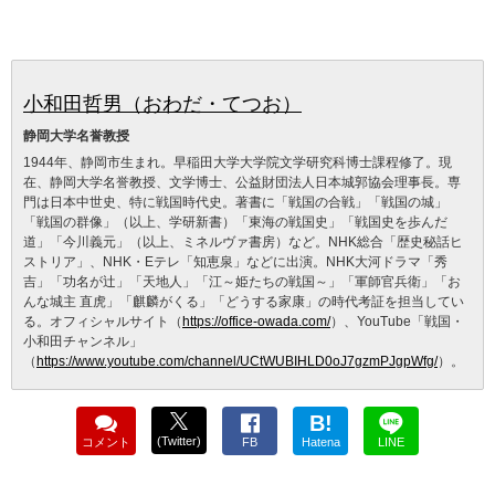
小和田哲男（おわだ・てつお）
静岡大学名誉教授
1944年、静岡市生まれ。早稲田大学大学院文学研究科博士課程修了。現
在、静岡大学名誉教授、文学博士、公益財団法人日本城郭協会理事長。専
門は日本中世史、特に戦国時代史。著書に「戦国の合戦」「戦国の城」
「戦国の群像」（以上、学研新書）「東海の戦国史」「戦国史を歩んだ
道」「今川義元」（以上、ミネルヴァ書房）など。NHK総合「歴史秘話ヒ
ストリア」、NHK・Eテレ「知恵泉」などに出演。NHK大河ドラマ「秀
吉」「功名が辻」「天地人」「江～姫たちの戦国～」「軍師官兵衛」「お
んな城主 直虎」「麒麟がくる」「どうする家康」の時代考証を担当してい
る。オフィシャルサイト（
https://office-owada.com/
）、YouTube「戦国・
小和田チャンネル」
（
https://www.youtube.com/channel/UCtWUBIHLD0oJ7gzmPJgpWfg/
）。
B!
(Twitter)
コメント
FB
Hatena
LINE