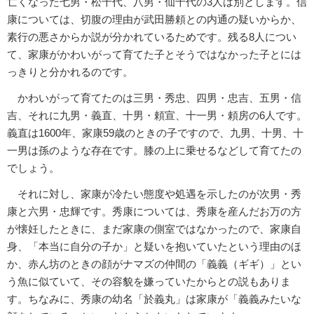
亡くなった七男・松千代、八男・仙千代の3人は別とします。信
康については、切腹の理由が武田勝頼との内通の疑いからか、
素行の悪さからか説が分かれているためです。残る8人につい
て、家康がかわいがって育てた子とそうではなかった子とには
っきりと分かれるのです。
かわいがって育てたのは三男・秀忠、四男・忠吉、五男・信
吉、それに九男・義直、十男・頼宣、十一男・頼房の6人です。
義直は1600年、家康59歳のときの子ですので、九男、十男、十
一男は孫のような存在です。膝の上に乗せるなどして育てたの
でしょう。
それに対し、家康が冷たい態度や処遇を示したのが次男・秀
康と六男・忠輝です。秀康については、秀康を産んだお万の方
が懐妊したときに、まだ家康の側室ではなかったので、家康自
身、「本当に自分の子か」と疑いを抱いていたという理由のほ
か、赤ん坊のときの顔がナマズの仲間の「義義（ギギ）」とい
う魚に似ていて、その容貌を嫌っていたからとの説もありま
す。ちなみに、秀康の幼名「於義丸」は家康が「義義みたいな