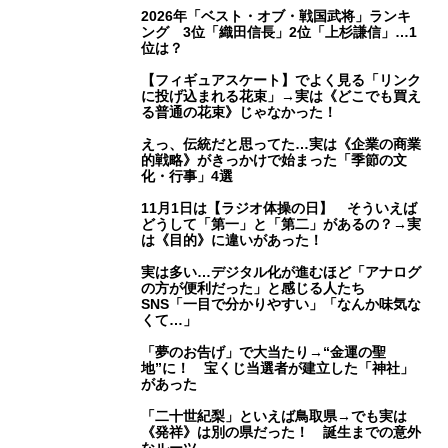
2026年「ベスト・オブ・戦国武将」ランキ
ング 3位「織田信長」2位「上杉謙信」…1
位は？
【フィギュアスケート】でよく見る「リンク
に投げ込まれる花束」→実は《どこでも買え
る普通の花束》じゃなかった！
えっ、伝統だと思ってた…実は《企業の商業
的戦略》がきっかけで始まった「季節の文
化・行事」4選
11月1日は【ラジオ体操の日】 そういえば
どうして「第一」と「第二」があるの？→実
は《目的》に違いがあった！
実は多い…デジタル化が進むほど「アナログ
の方が便利だった」と感じる人たち
SNS「一目で分かりやすい」「なんか味気な
くて…」
「夢のお告げ」で大当たり→“金運の聖
地”に！ 宝くじ当選者が建立した「神社」
があった
「二十世紀梨」といえば鳥取県→でも実は
《発祥》は別の県だった！ 誕生までの意外