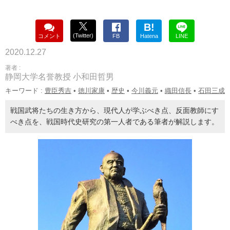
B!
(Twitter)
コメント
FB
Hatena
LINE
2020.12.27
著者 :
静岡大学名誉教授 小和田哲男
キーワード :
豊臣秀吉
•
徳川家康
•
歴史
•
今川義元
•
織田信長
•
石田三成
戦国武将たちの生き方から、現代人が学ぶべき点、反面教師にす
べき点を、戦国時代史研究の第一人者である筆者が解説します。