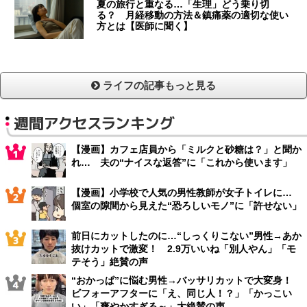
夏の旅行と重なる…「生理」どう乗り切
る？ 月経移動の方法＆鎮痛薬の適切な使い
方とは【医師に聞く】
ライフの記事もっと見る
週間アクセスランキング
【漫画】カフェ店員から「ミルクと砂糖は？」と聞か
れ… 夫の“ナイスな返答”に「これから使います」
【漫画】小学校で人気の男性教師が女子トイレに…
個室の隙間から見えた“恐ろしいモノ”に「許せない」
前日にカットしたのに…“しっくりこない”男性→あか
抜けカットで激変！ 2.9万いいね「別人やん」「モ
テそう」絶賛の声
“おかっぱ”に悩む男性→バッサリカットで大変身！
ビフォーアフターに「え、同じ人！？」「かっこい
い」「爽やかすぎる～」大絶賛の声