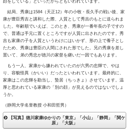
顔をしている」といったからともいわれています。
結局、秀康は1584（天正12）年の小牧・長久手の戦い後、家
康が豊臣秀吉と講和した際、人質として秀吉のもとに送られま
した。年齢順でいえば、このとき、秀康が一番年長の子ですの
で、普通は手元に置くところですが人質に出されたのです。秀
吉も家康の子を人質というわけにはいかず、形の上で養子とし
たため、秀康は豊臣の人間にされた形でした。兄の秀康を差し
置いて、弟の秀忠が徳川の家督を継いだ一因でもあります。
もう一人、家康から嫌われていたのが六男の忠輝で、やは
り、容貌怪異（かいい）だったといわれています。最終的に、
家康はこの忠輝を勘当し、蟄居（ちっきょ）させています。温
厚と思われている家康の「別の顔」が見えるのではないでしょ
うか。
（静岡大学名誉教授 小和田哲男）
【写真】徳川家康ゆかりの「東京」「小山」「静岡」「関ケ
原」「大阪」