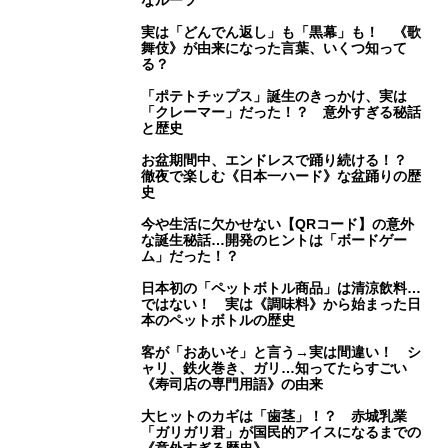
なルーツ
実は「どんでん返し」も「黒幕」も！ 《歌
舞伎》が由来になった言葉、いくつ知って
る？
「ポテトチップス」誕生のきっかけ、実は
「クレーマー」だった！？ 意外すぎる秘話
と歴史
お盆期間中、エンドレスで踊り続ける！？
徹夜で楽しむ《日本一ハード》な盆踊りの歴
史
今や生活に欠かせない【QRコード】の意外
な誕生秘話…開発のヒントは「ボードゲー
ム」だった！？
日本初の「ペットボトル商品」は清涼飲料…
ではない！ 実は《調味料》から始まった日
本のペットボトルの歴史
客が「おあいそ」と言う→実は間違い！ シ
ャリ、鉄火巻き、ガリ…知ってたらすごい
《寿司店の専門用語》の由来
大ヒットのカギは「歯茎」！？ 赤城乳業
「ガリガリ君」が国民的アイスになるまでの