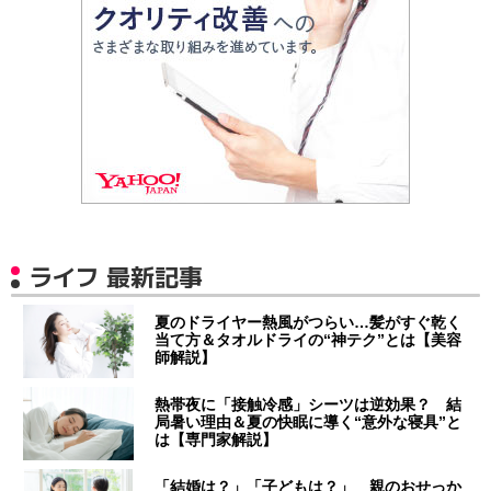
ライフ 最新記事
夏のドライヤー熱風がつらい…髪がすぐ乾く
当て方＆タオルドライの“神テク”とは【美容
師解説】
熱帯夜に「接触冷感」シーツは逆効果？ 結
局暑い理由＆夏の快眠に導く“意外な寝具”と
は【専門家解説】
「結婚は？」「子どもは？」 親のおせっか