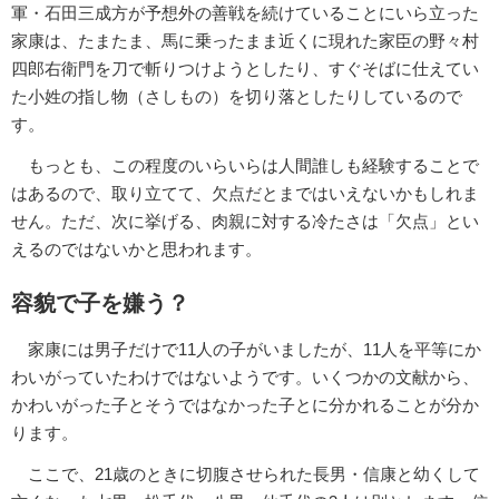
軍・石田三成方が予想外の善戦を続けていることにいら立った
家康は、たまたま、馬に乗ったまま近くに現れた家臣の野々村
四郎右衛門を刀で斬りつけようとしたり、すぐそばに仕えてい
た小姓の指し物（さしもの）を切り落としたりしているので
す。
もっとも、この程度のいらいらは人間誰しも経験することで
はあるので、取り立てて、欠点だとまではいえないかもしれま
せん。ただ、次に挙げる、肉親に対する冷たさは「欠点」とい
えるのではないかと思われます。
容貌で子を嫌う？
家康には男子だけで11人の子がいましたが、11人を平等にか
わいがっていたわけではないようです。いくつかの文献から、
かわいがった子とそうではなかった子とに分かれることが分か
ります。
ここで、21歳のときに切腹させられた長男・信康と幼くして