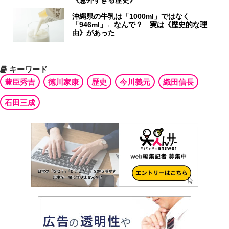
《意外すぎる歴史》
沖縄県の牛乳は「1000ml」ではなく
「946ml」←なんで？ 実は《歴史的な理
由》があった
キーワード
豊臣秀吉
徳川家康
歴史
今川義元
織田信長
石田三成