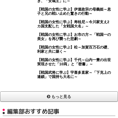
ぎ、「女城主」に～
【戦国の女性に学ぶ】伊達政宗の母義姫～息
子と兄の戦い止めた驚きの行動～
【戦国の女性に学ぶ】寿桂尼～今川家支え2
カ国支配した「女戦国大名」～
【戦国の女性に学ぶ】お市の方～「戦国一の
美女」を再び襲った悲劇～
【戦国の女性に学ぶ】松～加賀百万石の礎、
利家と共に築く～
【戦国の女性に学ぶ】千代～山内一豊の出世
実現させた「10両」と「密書」～
【戦国武将に学ぶ】宇喜多直家～「下克上の
連鎖」で国持ち大名に～
もっと見る
編集部おすすめ記事