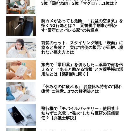
3位「鶏むね肉」2位「マグロ」…1位は？
防カメがあっても危険…「お盆の空き巣」を
招くNG行為とは？ 元警視庁刑事が明か
す“留守だとバレる家”の共通点
前髪のセット、スタイリング剤を「表面」に
塗ると失敗？ 実は“内側の根元”が正解…崩
れない整え方とは
旅先で「常用薬」を切らした…薬局で何を伝
える？ “あると助かる情報”とお薬手帳の活
用法とは【薬剤師に聞く】
「休みなのに疲れる」 お盆休み特有の“隠れ
疲労”に注意…3つの解消法とは
飛行機で「モバイルバッテリー」使用禁止
知らずに充電し“発火”したら巨額の賠償責
任？【弁護士解説】