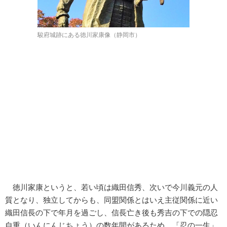
駿府城跡にある徳川家康像（静岡市）
徳川家康というと、若い頃は織田信秀、次いで今川義元の人
質となり、独立してからも、同盟関係とはいえ主従関係に近い
織田信長の下で年月を過ごし、信長亡き後も秀吉の下での隠忍
自重（いんにんじちょう）の数年間があるため、「忍の一生」