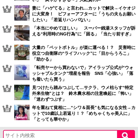
妻に「ハゲてる」と言われ…カットで解決→イケオジ
に大変身！ ビフォーアフターに「うちの夫もお願い
したい」「若返りハンパない」
「本当にやめてほしい」 スーパー銭湯スタッフが訴
える“利用時のNG行為”に「困る」「当たり前すぎ」
大量の「ペットボトル」が楽に運べる！？ 災害時に
役立つ自衛隊の“ライフハック”に「目からうろこ」
「助かる」
「転売ヤーから買わないで」アイラップ公式が“ウォ
ッシャブルタンク”増産を報告 SNS「心強い」「落
ち着いたら買う」
見つけたら踏みつぶして…サクラ、ウメ枯らす“特定
外来生物”とは？ 鈴木農水相の注意喚起に「怖い」
「迷わずつぶす」
年を重ねて貧相に…“シワ＆面長”も気になる女性→カ
ットで10歳以上若返り！？「めちゃくちゃ美人に」
「とっても華やか」