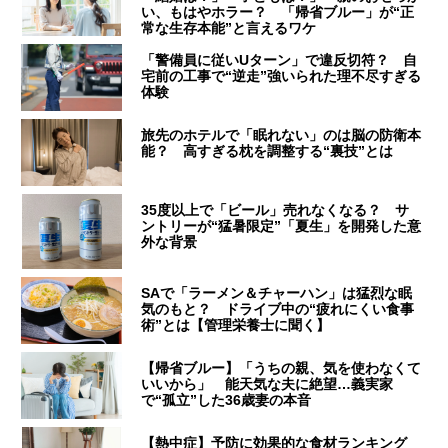
い、もはやホラー？ 「帰省ブルー」が“正
常な生存本能”と言えるワケ
「警備員に従いUターン」で違反切符？ 自
宅前の工事で“逆走”強いられた理不尽すぎる
体験
旅先のホテルで「眠れない」のは脳の防衛本
能？ 高すぎる枕を調整する“裏技”とは
35度以上で「ビール」売れなくなる？ サ
ントリーが“猛暑限定”「夏生」を開発した意
外な背景
SAで「ラーメン＆チャーハン」は猛烈な眠
気のもと？ ドライブ中の“疲れにくい食事
術”とは【管理栄養士に聞く】
【帰省ブルー】「うちの親、気を使わなくて
いいから」 能天気な夫に絶望…義実家
で“孤立”した36歳妻の本音
【熱中症】予防に効果的な食材ランキング