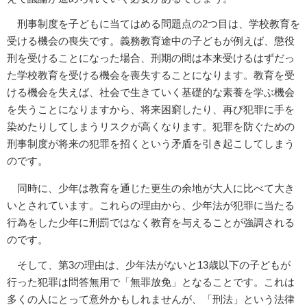
刑事制度を子どもに当てはめる問題点の2つ目は、学校教育を
受ける機会の喪失です。義務教育途中の子どもが例えば、懲役
刑を受けることになった場合、刑期の間は本来受けるはずだっ
た学校教育を受ける機会を喪失することになります。教育を受
ける機会を失えば、社会で生きていく基礎的な素養を学ぶ機会
を失うことになりますから、将来困窮したり、再び犯罪に手を
染めたりしてしまうリスクが高くなります。犯罪を防ぐための
刑事制度が将来の犯罪を招くという矛盾を引き起こしてしまう
のです。
同時に、少年は教育を通じた更生の余地が大人に比べて大き
いとされています。これらの理由から、少年法が犯罪に当たる
行為をした少年に刑罰ではなく教育を与えることが強調される
のです。
そして、第3の理由は、少年法がないと13歳以下の子どもが
行った犯罪は問答無用で「無罪放免」となることです。これは
多くの人にとって意外かもしれませんが、「刑法」という法律