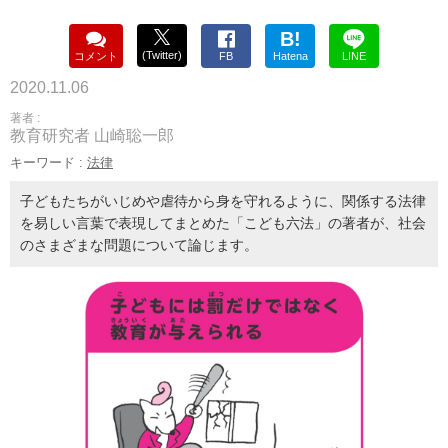
B!
(Twitter)
コメント
FB
Hatena
LINE
2020.11.06
著者 :
教育研究者 山崎聡一郎
キーワード :
法律
子どもたちがいじめや虐待から身を守れるように、関係する法律
を易しい言葉で表現してまとめた「こども六法」の著者が、社会
のさまざまな問題について論じます。