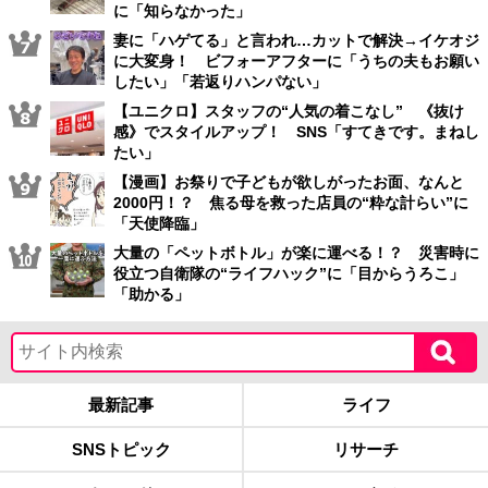
に「知らなかった」
妻に「ハゲてる」と言われ…カットで解決→イケオジ
に大変身！ ビフォーアフターに「うちの夫もお願い
したい」「若返りハンパない」
【ユニクロ】スタッフの“人気の着こなし” 《抜け
感》でスタイルアップ！ SNS「すてきです。まねし
たい」
【漫画】お祭りで子どもが欲しがったお面、なんと
2000円！？ 焦る母を救った店員の“粋な計らい”に
「天使降臨」
大量の「ペットボトル」が楽に運べる！？ 災害時に
役立つ自衛隊の“ライフハック”に「目からうろこ」
「助かる」
最新記事
ライフ
SNSトピック
リサーチ