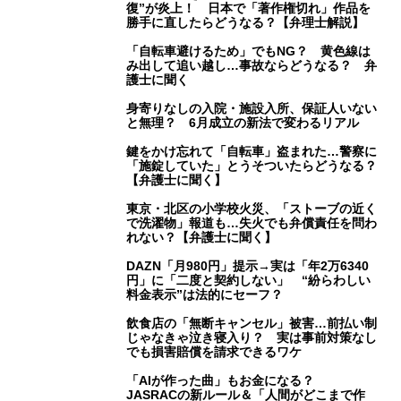
復”が炎上！ 日本で「著作権切れ」作品を
勝手に直したらどうなる？【弁理士解説】
「自転車避けるため」でもNG？ 黄色線は
み出して追い越し…事故ならどうなる？ 弁
護士に聞く
身寄りなしの入院・施設入所、保証人いない
と無理？ 6月成立の新法で変わるリアル
鍵をかけ忘れて「自転車」盗まれた…警察に
「施錠していた」とうそついたらどうなる？
【弁護士に聞く】
東京・北区の小学校火災、「ストーブの近く
で洗濯物」報道も…失火でも弁償責任を問わ
れない？【弁護士に聞く】
DAZN「月980円」提示→実は「年2万6340
円」に「二度と契約しない」 “紛らわしい
料金表示”は法的にセーフ？
飲食店の「無断キャンセル」被害…前払い制
じゃなきゃ泣き寝入り？ 実は事前対策なし
でも損害賠償を請求できるワケ
「AIが作った曲」もお金になる？
JASRACの新ルール＆「人間がどこまで作