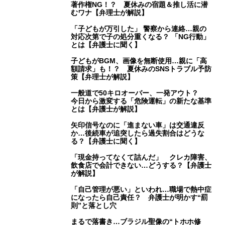
著作権NG！？ 夏休みの宿題＆推し活に潜
むワナ【弁理士が解説】
「子どもが万引した」 警察から連絡…親の
対応次第で子の処分重くなる？ 「NG行動」
とは【弁護士に聞く】
子どもがBGM、画像を無断使用…親に「高
額請求」も！？ 夏休みのSNSトラブル予防
策【弁理士が解説】
一般道で50キロオーバー、一発アウト？
今日から激変する「危険運転」の新たな基準
とは【弁護士が解説】
矢印信号なのに「進まない車」は交通違反
か…後続車が追突したら過失割合はどうな
る？【弁護士に聞く】
「現金持ってなくて詰んだ」 クレカ障害、
飲食店で会計できない…どうする？【弁護士
が解説】
「自己管理が悪い」といわれ…職場で熱中症
になったら自己責任？ 弁護士が明かす“罰
則”と落とし穴
まるで落書き…ブラジル聖像の“トホホ修