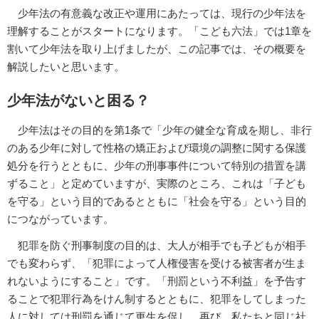
少年法の有意義な改正や運用にあたっては、現行の少年法を
理解することがスタートになります。「こども六法」では1章を
割いて少年法を取り上げましたが、この記事では、その概要を
解説したいと思います。
少年法がないと困る？
少年法はその目的を第1条で「少年の健全な育成を期し、非行
のある少年に対して性格の矯正および環境の調整に関する保護
処分を行うとともに、少年の刑事事件について特別の措置を講
ずること」と定めていますが、実際のところ、これは「子ども
を守る」という目的であるとともに「社会を守る」という目的
につながっています。
犯罪を防ぐ刑事制度の目的は、大人が相手でも子どもが相手
でも変わらず、「犯罪によって人権侵害を受ける被害者が生ま
れないようにすること」です。「刑罰という不利益」を予告す
ることで犯罪行為をけん制するとともに、犯罪をしてしまった
人に対しては刑罰を通じて更生を促し、再び、私たちと同じ社