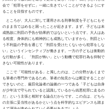
会で「犯罪をせずに」一緒に生きていくことができるようにす
ることを目指すものです。
ところが、大人に対して運用される刑事制度を子どもにもそ
のまま当てはめると困ったことが起きます。まず、子どもは未
成熟故に刑罰の予告が効果的ではないという点です。大人はあ
る程度、身体的にも精神的にも成熟していますから、刑罰とい
う不利益の予告を通じて「刑罰を受けたくないから犯罪をしな
い」というインセンティブが働きます。一方の子どもは衝動的
な行動が多く、「刑罰が怖い」という動機で犯罪行為を抑制で
きない可能性があります。
ここで「可能性がある」と濁したのは、この分野があくまで
も筆者の専門外であるため、筆者の知見からは断定することが
できないのと、厳罰化論者の論拠の一つである「子どもは自身
が少年法で守られていると認識しているから凶悪犯罪に走るの
だ」という主張と相対する論点だからです。この点は、どちら
の主張に妥当性があるかという点を科学的なエビデンスも踏ま
えて議論が進められていく必要があるでしょう。