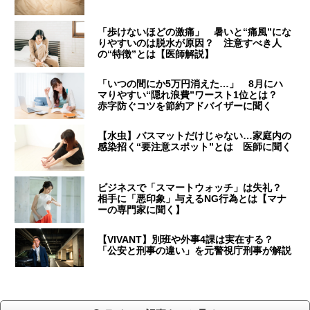
「歩けないほどの激痛」 暑いと“痛風”にな
りやすいのは脱水が原因？ 注意すべき人
の“特徴”とは【医師解説】
「いつの間にか5万円消えた…」 8月にハ
マりやすい“隠れ浪費”ワースト1位とは？
赤字防ぐコツを節約アドバイザーに聞く
【水虫】バスマットだけじゃない…家庭内の
感染招く“要注意スポット”とは 医師に聞く
ビジネスで「スマートウォッチ」は失礼？
相手に「悪印象」与えるNG行為とは【マナ
ーの専門家に聞く】
【VIVANT】別班や外事4課は実在する？
「公安と刑事の違い」を元警視庁刑事が解説