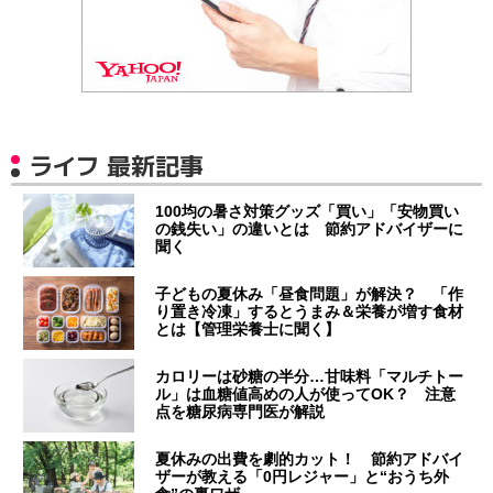
ライフ 最新記事
100均の暑さ対策グッズ「買い」「安物買い
の銭失い」の違いとは 節約アドバイザーに
聞く
子どもの夏休み「昼食問題」が解決？ 「作
り置き冷凍」するとうまみ＆栄養が増す食材
とは【管理栄養士に聞く】
カロリーは砂糖の半分…甘味料「マルチトー
ル」は血糖値高めの人が使ってOK？ 注意
点を糖尿病専門医が解説
夏休みの出費を劇的カット！ 節約アドバイ
ザーが教える「0円レジャー」と“おうち外