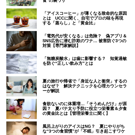
食”の裏ワザ
「アイスコーヒー」が薄くなる致命的な原因
とは UCCに聞く、自宅でプロの味を再現
する「蒸らし」と「黄金比」
「電気代が安くなる」は危険？ 偽アプリ＆
SNS広告に潜む詐欺のワナ… 被害防ぐ3つの
対策【専門家解説】
「無糖炭酸水」は歯に影響する？ 知覚過敏
を防ぐ“正しい飲み方”とは
夏の旅行や帰省で「身近な人と衝突」するの
はなぜ？ 解決テクニックを心理カウンセラ
ーが解説
食欲ないのに体重増…「そうめんだけ」が原
因？ 夏バテ太り予防に役立つ栄養素＆夕食
の黄金比とは【管理栄養士に聞く】
風呂上がりのアイスはNG？ 夏にやりがち
な“3つの食習慣”が「不眠」引き起こすワケ