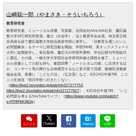
山崎聡一郎（やまさき・そういちろう）
教育研究者
教育研究者、ミュージカル俳優、写真家。合同会社Art＆Arts社長、慶応義
塾大学SFC研究所所員。修士（社会学）。法と教育学会会員。埼玉県立熊
谷高校を経て慶応義塾大学総合政策学部に進学し、「法教育を通じたいじ
め問題解決」をテーマに研究活動を開始。学部3年時、英オックスフォード
大学に短期留学し、単位取得。慶応大の学部卒業時、学位記授与学部総代
に選出。その後、一橋大学大学院社会学研究科修士課程を修了。ミュージ
カル俳優としての顔も持ち、劇団四季「ノートルダムの鐘」に出演するほ
か、コンサート等の興行を企画運営するなど多方面で活躍。板橋区演奏家
協会会員。著書に「こども六法」（弘文堂）など。8月24日午後7時、ニコ
ニコ生放送「明日学校へ行きたくない」
（
https://live2.nicovideo.jp/watch/lv327277753
、
https://live2.nicovideo.jp/watch/lv327277927
）、8月26日午後7時、「いじ
め問題を考えるYouTubeライブ」（
https://www.youtube.com/watch?
v=FtT8F8K3MJg
）
B!
(Twitter)
コメント
FB
Hatena
LINE