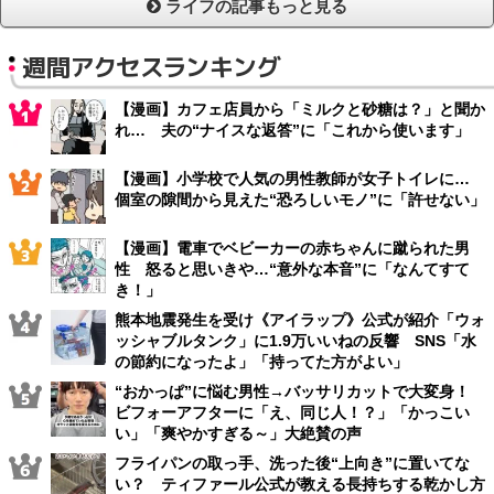
ライフの記事もっと見る
週間アクセスランキング
【漫画】カフェ店員から「ミルクと砂糖は？」と聞か
れ… 夫の“ナイスな返答”に「これから使います」
【漫画】小学校で人気の男性教師が女子トイレに…
個室の隙間から見えた“恐ろしいモノ”に「許せない」
【漫画】電車でベビーカーの赤ちゃんに蹴られた男
性 怒ると思いきや…“意外な本音”に「なんてすて
き！」
熊本地震発生を受け《アイラップ》公式が紹介「ウォ
ッシャブルタンク」に1.9万いいねの反響 SNS「水
の節約になったよ」「持ってた方がよい」
“おかっぱ”に悩む男性→バッサリカットで大変身！
ビフォーアフターに「え、同じ人！？」「かっこい
い」「爽やかすぎる～」大絶賛の声
フライパンの取っ手、洗った後“上向き”に置いてな
い？ ティファール公式が教える長持ちする乾かし方