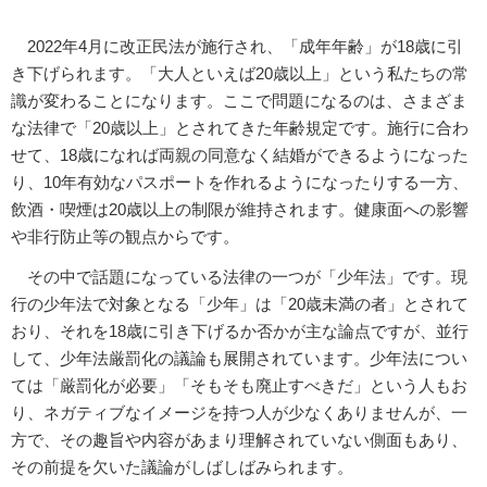
2022年4月に改正民法が施行され、「成年年齢」が18歳に引
き下げられます。「大人といえば20歳以上」という私たちの常
識が変わることになります。ここで問題になるのは、さまざま
な法律で「20歳以上」とされてきた年齢規定です。施行に合わ
せて、18歳になれば両親の同意なく結婚ができるようになった
り、10年有効なパスポートを作れるようになったりする一方、
飲酒・喫煙は20歳以上の制限が維持されます。健康面への影響
や非行防止等の観点からです。
その中で話題になっている法律の一つが「少年法」です。現
行の少年法で対象となる「少年」は「20歳未満の者」とされて
おり、それを18歳に引き下げるか否かが主な論点ですが、並行
して、少年法厳罰化の議論も展開されています。少年法につい
ては「厳罰化が必要」「そもそも廃止すべきだ」という人もお
り、ネガティブなイメージを持つ人が少なくありませんが、一
方で、その趣旨や内容があまり理解されていない側面もあり、
その前提を欠いた議論がしばしばみられます。