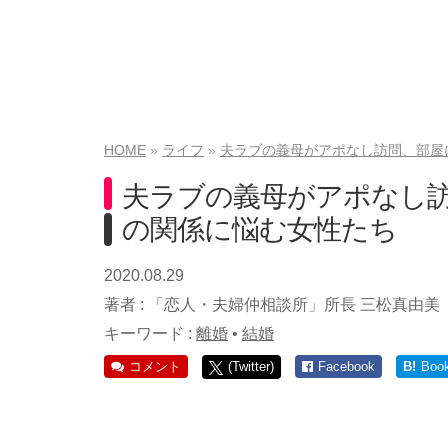
HOME
ライフ
夫ラブの義母がアポなし訪問、部屋
夫ラブの義母がアポなし
の関係に悩む女性たち
2020.08.29
著者 :
「恋人・夫婦仲相談所」所長 三松真由美
キーワード :
離婚
•
結婚
コメント
(Twitter)
Facebook
B!
Boo