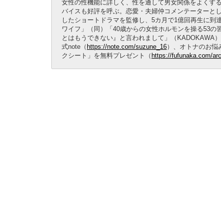
女性の性機能に詳しく、性を通して男女関係をよくする
バイスも好評を呼ぶ。恋愛・夫婦仲コメンテーターと
したショートドラマを監修し、5カ月で1億回再生に到
ワイフ」（同）「40歳からの女性ホルモンを操る53の
とはもうできない』と言われまして」（KADOKAWA
式note（
https://note.com/suzune_16
）、オトナのお悩
クシート」を無料プレゼント（
https://fufunaka.com/arc