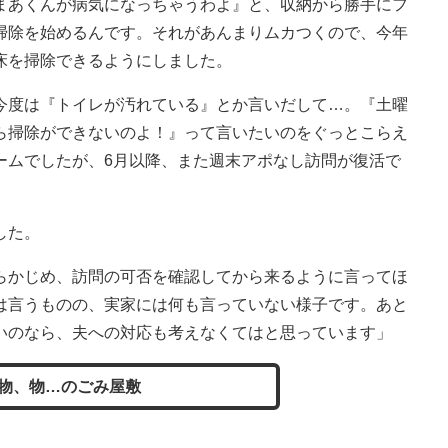
まあくんが病気になっちゃうわよ』と、収納から勝手にフ
掃除を始めるんです。それがあんまりムカつくので、今年
床を掃除できるようにしました。
今度は『トイレが汚れている』とか言いだして…。『土曜
ら掃除ができないのよ！』って言いたいのをぐっとこらえ
ームでしたが、6月以降、また週末アポなし訪問が復活で
した。
らかじめ、訪問の可否を確認してから来るように言ってほ
は言うものの、実家には何も言っていない様子です。あと
いのなら、夫への対応も考えなくてはと思っています」
物、物…のごみ屋敷