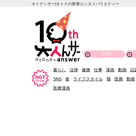
オトナンサー|オトナの教養エンタメバラエティー
TOP
暮らし
法律
健康
仕事
漫画
動画
話
SNS
食
ライフスタイル
猫
医療
動画
医療漫画