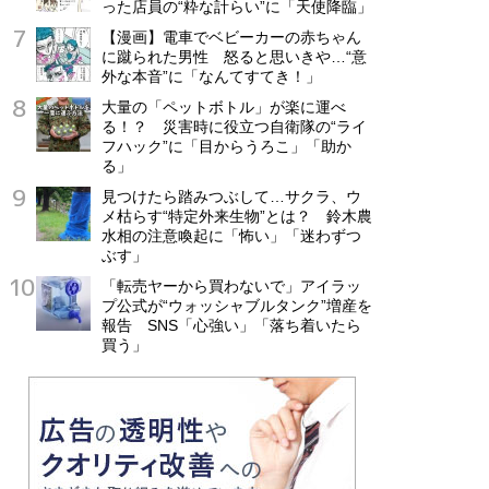
った店員の“粋な計らい”に「天使降臨」
【漫画】電車でベビーカーの赤ちゃん
に蹴られた男性 怒ると思いきや…“意
外な本音”に「なんてすてき！」
大量の「ペットボトル」が楽に運べ
る！？ 災害時に役立つ自衛隊の“ライ
フハック”に「目からうろこ」「助か
る」
見つけたら踏みつぶして…サクラ、ウ
メ枯らす“特定外来生物”とは？ 鈴木農
水相の注意喚起に「怖い」「迷わずつ
ぶす」
「転売ヤーから買わないで」アイラッ
プ公式が“ウォッシャブルタンク”増産を
報告 SNS「心強い」「落ち着いたら
買う」