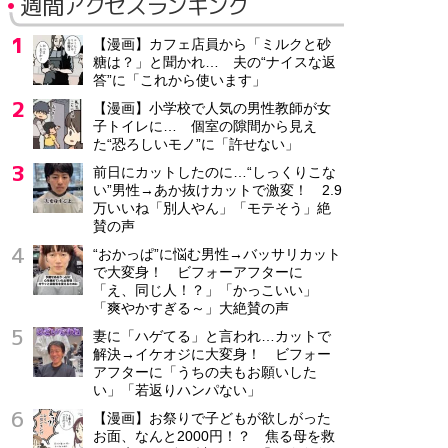
週間アクセスランキング
【漫画】カフェ店員から「ミルクと砂
糖は？」と聞かれ… 夫の“ナイスな返
答”に「これから使います」
【漫画】小学校で人気の男性教師が女
子トイレに… 個室の隙間から見え
た“恐ろしいモノ”に「許せない」
前日にカットしたのに…“しっくりこな
い”男性→あか抜けカットで激変！ 2.9
万いいね「別人やん」「モテそう」絶
賛の声
“おかっぱ”に悩む男性→バッサリカット
で大変身！ ビフォーアフターに
「え、同じ人！？」「かっこいい」
「爽やかすぎる～」大絶賛の声
妻に「ハゲてる」と言われ…カットで
解決→イケオジに大変身！ ビフォー
アフターに「うちの夫もお願いした
い」「若返りハンパない」
【漫画】お祭りで子どもが欲しがった
お面、なんと2000円！？ 焦る母を救