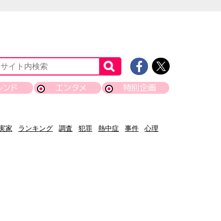
レンド
エンタメ
特別企画
実家
ランキング
調査
犯罪
熱中症
事件
心理