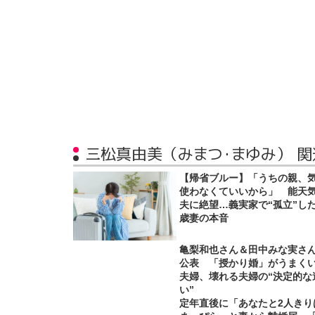
三松真由美（みまつ・まゆみ） 
【帰省ブルー】「うちの親、
使わなくていいから」 能天
夫に絶望…義実家で“孤立”した
歳妻の本音
亀梨和也さん＆田中みな実さ
公表 「授かり婚」がうまく
夫婦、壊れる夫婦の“決定的な
い”
定年直後に「あなたと2人きり