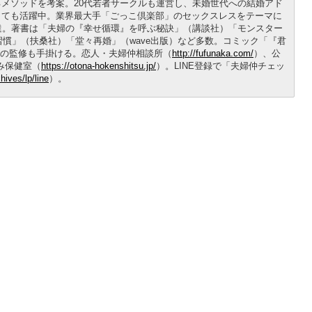
メソッドを考案。20代若者サークルも運営し、未婚世代への結婚アド
しても活躍中。業界最大手「ごっこ倶楽部」のセックスレスをテーマに
達。著書は「夫婦の『幸せ循環』を呼ぶ秘訣」（講談社）「モンスター
習慣」（扶桑社）「堂々再婚」（wave出版）など多数。コミック「『君
）の監修も手掛ける。恋人・夫婦仲相談所（
http://fufunaka.com/
）、公
み保健室（
https://otona-hokenshitsu.jp/
）。LINE登録で「夫婦仲チェッ
hives/lp/line
）。