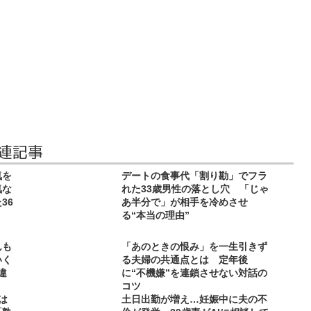
関連記事
気を
デートの食事代「割り勘」でフラ
気な
れた33歳男性の落とし穴 「じゃ
36
あ半分で」が相手を冷めさせ
る“本当の理由”
んも
「あのときの恨み」を一生引きず
いく
る夫婦の共通点とは 定年後
違
に“不機嫌”を連鎖させない対話の
コツ
は
土日出勤が増え…妊娠中に夫の不