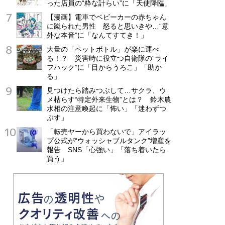
った店員の“粋な計らい”に「天使降臨」
【漫画】電車でベビーカーの赤ちゃん
に蹴られた男性 怒ると思いきや…“意
外な本音”に「なんてすてき！」
大量の「ペットボトル」が楽に運べ
る！？ 災害時に役立つ自衛隊の“ライ
フハック”に「目からうろこ」「助か
る」
見つけたら踏みつぶして…サクラ、ウ
メ枯らす“特定外来生物”とは？ 鈴木農
水相の注意喚起に「怖い」「迷わずつ
ぶす」
「転売ヤーから買わないで」アイラッ
プ公式が“ウォッシャブルタンク”増産を
報告 SNS「心強い」「落ち着いたら
買う」