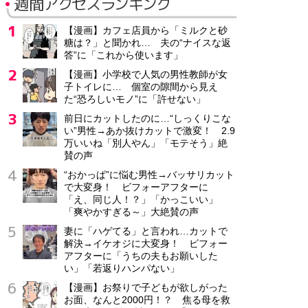
週間アクセスランキング
【漫画】カフェ店員から「ミルクと砂
糖は？」と聞かれ… 夫の“ナイスな返
答”に「これから使います」
【漫画】小学校で人気の男性教師が女
子トイレに… 個室の隙間から見え
た“恐ろしいモノ”に「許せない」
前日にカットしたのに…“しっくりこな
い”男性→あか抜けカットで激変！ 2.9
万いいね「別人やん」「モテそう」絶
賛の声
“おかっぱ”に悩む男性→バッサリカット
で大変身！ ビフォーアフターに
「え、同じ人！？」「かっこいい」
「爽やかすぎる～」大絶賛の声
妻に「ハゲてる」と言われ…カットで
解決→イケオジに大変身！ ビフォー
アフターに「うちの夫もお願いした
い」「若返りハンパない」
【漫画】お祭りで子どもが欲しがった
お面、なんと2000円！？ 焦る母を救