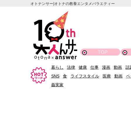
オトナンサー|オトナの教養エンタメバラエティー
TOP
暮らし
法律
健康
仕事
漫画
動画
話
SNS
食
ライフスタイル
医療
動画
ペ
義実家