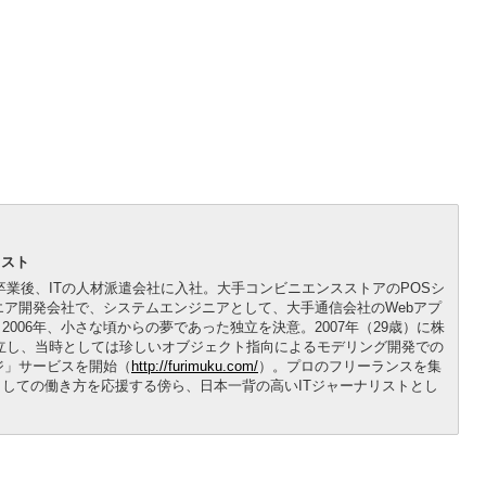
リスト
を卒業後、ITの人材派遣会社に入社。大手コンビニエンスストアのPOSシ
エア開発会社で、システムエンジニアとして、大手通信会社のWebアプ
006年、小さな頃からの夢であった独立を決意。2007年（29歳）に株
立し、当時としては珍しいオブジェクト指向によるモデリング開発での
ジ」サービスを開始（
http://furimuku.com/
）。プロのフリーランスを集
しての働き方を応援する傍ら、日本一背の高いITジャーナリストとし