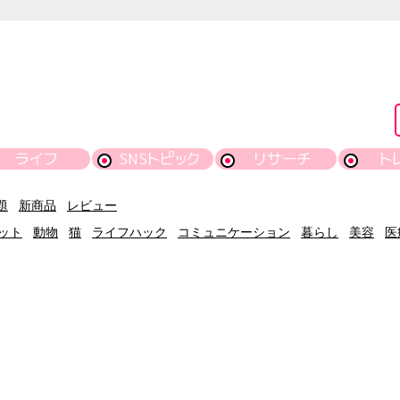
ライフ
SNSトピック
リサーチ
ト
題
新商品
レビュー
ット
動物
猫
ライフハック
コミュニケーション
暮らし
美容
医