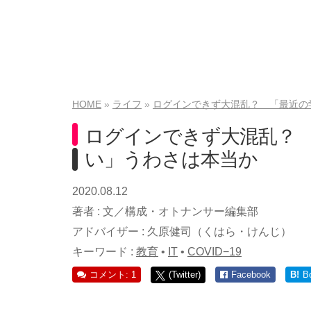
HOME
ライフ
ログインできず大混乱？ 「最近の
ログインできず大混乱？
い」うわさは本当か
2020.08.12
著者 :
文／構成・オトナンサー編集部
アドバイザー :
久原健司（くはら・けんじ）
キーワード :
教育
•
IT
•
COVID−19
コメント: 1
(Twitter)
Facebook
B!
B