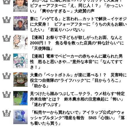
ビフォーアフターに「え、同じ人！？」「かっこい
い」「爽やかすぎる～」大絶賛の声
妻に「ハゲてる」と言われ…カットで解決→イケオジ
に大変身！ ビフォーアフターに「うちの夫もお願い
したい」「若返りハンパない」
【漫画】お祭りで子どもが欲しがったお面、なんと
2000円！？ 焦る母を救った店員の“粋な計らい”に
「天使降臨」
【漫画】電車でベビーカーの赤ちゃんに蹴られた男
性 怒ると思いきや…“意外な本音”に「なんてすて
き！」
大量の「ペットボトル」が楽に運べる！？ 災害時に
役立つ自衛隊の“ライフハック”に「目からうろこ」
「助かる」
見つけたら踏みつぶして…サクラ、ウメ枯らす“特定
外来生物”とは？ 鈴木農水相の注意喚起に「怖い」
「迷わずつぶす」
「転売ヤーから買わないで」アイラップ公式が“ウォ
ッシャブルタンク”増産を報告 SNS「心強い」「落
ち着いたら買う」