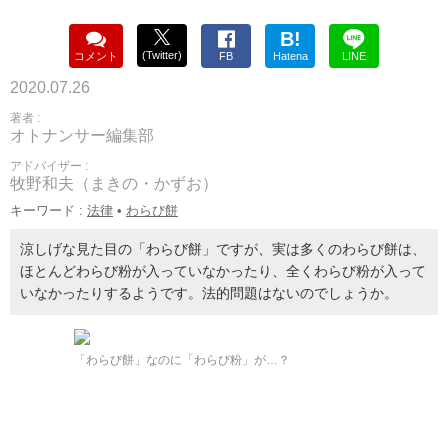
B!
(Twitter)
コメント
FB
Hatena
LINE
2020.07.26
著者 :
オトナンサー編集部
アドバイザー :
牧野和夫（まきの・かずお）
キーワード :
法律
•
わらび餅
涼しげな見た目の「わらび餅」ですが、実は多くのわらび餅は、
ほとんどわらび粉が入っていなかったり、全くわらび粉が入って
いなかったりするようです。法的問題はないのでしょうか。
「わらび餅」なのに「わらび粉」が…？