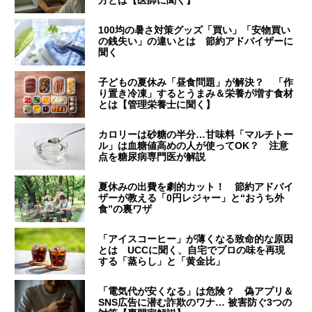
方とは【医師に聞く】
100均の暑さ対策グッズ「買い」「安物買い
の銭失い」の違いとは 節約アドバイザーに
聞く
子どもの夏休み「昼食問題」が解決？ 「作
り置き冷凍」するとうまみ＆栄養が増す食材
とは【管理栄養士に聞く】
カロリーは砂糖の半分…甘味料「マルチトー
ル」は血糖値高めの人が使ってOK？ 注意
点を糖尿病専門医が解説
夏休みの出費を劇的カット！ 節約アドバイ
ザーが教える「0円レジャー」と“おうち外
食”の裏ワザ
「アイスコーヒー」が薄くなる致命的な原因
とは UCCに聞く、自宅でプロの味を再現
する「蒸らし」と「黄金比」
「電気代が安くなる」は危険？ 偽アプリ＆
SNS広告に潜む詐欺のワナ… 被害防ぐ3つの