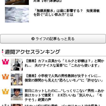
対策【専門家解説】
「無糖炭酸水」は歯に影響する？ 知覚過敏
を防ぐ“正しい飲み方”とは
ライフの記事もっと見る
週間アクセスランキング
【漫画】カフェ店員から「ミルクと砂糖は？」と聞か
れ… 夫の“ナイスな返答”に「これから使います」
【漫画】小学校で人気の男性教師が女子トイレに…
個室の隙間から見えた“恐ろしいモノ”に「許せない」
前日にカットしたのに…“しっくりこない”男性→あか
抜けカットで激変！ 2.9万いいね「別人やん」「モ
テそう」絶賛の声
“おかっぱ”に悩む男性→バッサリカットで大変身！