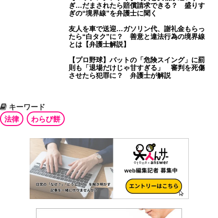
ぎ…だまされたら賠償請求できる？ 盛りす
ぎの“境界線”を弁護士に聞く
友人を車で送迎…ガソリン代、謝礼金もらっ
たら“白タク”に？ 善意と違法行為の境界線
とは【弁護士解説】
【プロ野球】バットの「危険スイング」に罰
則も「退場だけじゃ甘すぎる」 審判を死傷
させたら犯罪に？ 弁護士が解説
キーワード
法律
わらび餅