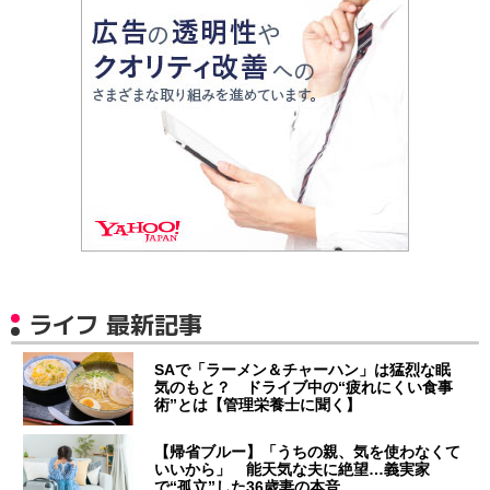
ライフ 最新記事
SAで「ラーメン＆チャーハン」は猛烈な眠
気のもと？ ドライブ中の“疲れにくい食事
術”とは【管理栄養士に聞く】
【帰省ブルー】「うちの親、気を使わなくて
いいから」 能天気な夫に絶望…義実家
で“孤立”した36歳妻の本音