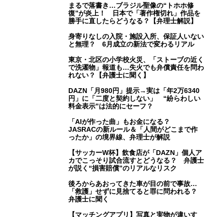
まるで落書き…ブラジル聖像の“トホホ修
復”が炎上！ 日本で「著作権切れ」作品を
勝手に直したらどうなる？【弁理士解説】
身寄りなしの入院・施設入所、保証人いない
と無理？ 6月成立の新法で変わるリアル
東京・北区の小学校火災、「ストーブの近く
で洗濯物」報道も…失火でも弁償責任を問わ
れない？【弁護士に聞く】
DAZN「月980円」提示→実は「年2万6340
円」に「二度と契約しない」 “紛らわしい
料金表示”は法的にセーフ？
「AIが作った曲」もお金になる？
JASRACの新ルール＆「人間がどこまで作
ったか」の境界線、弁理士が解説
【サッカーW杯】飲食店が「DAZN」個人ア
カでこっそり試合流すとどうなる？ 弁護士
が説く“損害賠償”のリアルなリスク
後ろからあおってきた車が目の前で事故…
「救護」せずに見捨てると罪に問われる？
弁護士に聞く
【マッチングアプリ】写真と実物が違いす