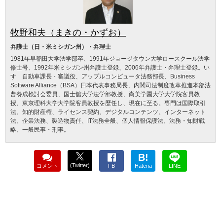
牧野和夫（まきの・かずお）
弁護士（日・米ミシガン州）・弁理士
1981年早稲田大学法学部卒、1991年ジョージタウン大学ロースクール法学
修士号、1992年米ミシガン州弁護士登録、2006年弁護士・弁理士登録。い
すゞ自動車課長・審議役、アップルコンピュータ法務部長、Business
Software Alliance（BSA）日本代表事務局長、内閣司法制度改革推進本部法
曹養成検討会委員、国士舘大学法学部教授、尚美学園大学大学院客員教
授、東京理科大学大学院客員教授を歴任し、現在に至る。専門は国際取引
法、知的財産権、ライセンス契約、デジタルコンテンツ、インターネット
法、企業法務、製造物責任、IT法務全般、個人情報保護法、法務・知財戦
略、一般民事・刑事。
B!
(Twitter)
コメント
FB
Hatena
LINE