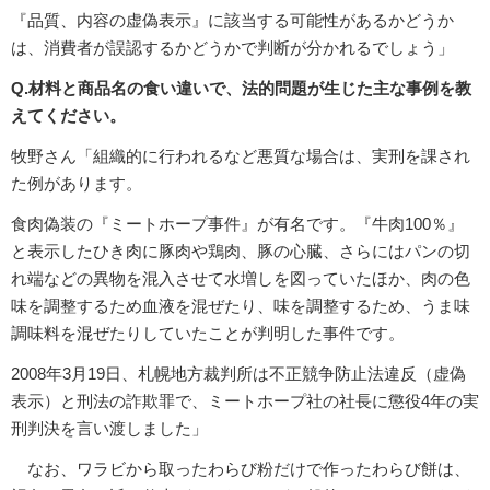
『品質、内容の虚偽表示』に該当する可能性があるかどうか
は、消費者が誤認するかどうかで判断が分かれるでしょう」
Q.材料と商品名の食い違いで、法的問題が生じた主な事例を教
えてください。
牧野さん「組織的に行われるなど悪質な場合は、実刑を課され
た例があります。
食肉偽装の『ミートホープ事件』が有名です。『牛肉100％』
と表示したひき肉に豚肉や鶏肉、豚の心臓、さらにはパンの切
れ端などの異物を混入させて水増しを図っていたほか、肉の色
味を調整するため血液を混ぜたり、味を調整するため、うま味
調味料を混ぜたりしていたことが判明した事件です。
2008年3月19日、札幌地方裁判所は不正競争防止法違反（虚偽
表示）と刑法の詐欺罪で、ミートホープ社の社長に懲役4年の実
刑判決を言い渡しました」
なお、ワラビから取ったわらび粉だけで作ったわらび餅は、