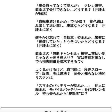
「現金持ってなくて詰んだ」 クレカ障害、
飲食店で会計できない…どうする？【弁護士
が解説】
「自転車避けるため」でもNG？ 黄色線は
み出して追い越し…事故ならどうなる？ 弁
護士に聞く
鍵をかけ忘れて「自転車」盗まれた…警察に
「施錠していた」とうそついたらどうなる？
【弁護士に聞く】
飲食店の「無断キャンセル」被害…前払い制
じゃなきゃ泣き寝入り？ 実は事前対策なし
でも損害賠償を請求できるワケ
よく見かけるけど…自宅前に「段差スロー
プ」設置、実は違法？ 意外と知らない法的
リスクとは
「スマホのバッテリーが切れた…」 他人に
頼まれ「モバイルバッテリー」を代理レンタ
ル 持ち去られたら“犯罪者”に？