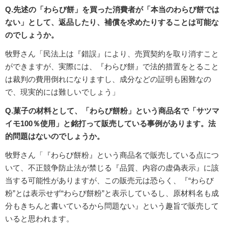
Q.先述の「わらび餅」を買った消費者が「本当のわらび餅では
ない」として、返品したり、補償を求めたりすることは可能な
のでしょうか。
牧野さん「民法上は『錯誤』により、売買契約を取り消すこと
ができますが、実際には、『わらび餅』で法的措置をとること
は裁判の費用倒れになりますし、成分などの証明も困難なの
で、現実的には難しいでしょう」
Q.菓子の材料として、「わらび餅粉」という商品名で「サツマ
イモ100％使用」と銘打って販売している事例があります。法
的問題はないのでしょうか。
牧野さん「『わらび餅粉』という商品名で販売している点につ
いて、不正競争防止法が禁じる『品質、内容の虚偽表示』に該
当する可能性がありますが、この販売元は恐らく、『“わらび
粉”とは表示せず“わらび餅粉”と表示しているし、原材料名も成
分もきちんと書いているから問題ない』という趣旨で販売して
いると思われます。