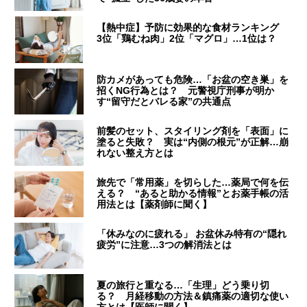
【熱中症】予防に効果的な食材ランキング
3位「鶏むね肉」2位「マグロ」…1位は？
防カメがあっても危険…「お盆の空き巣」を
招くNG行為とは？ 元警視庁刑事が明か
す“留守だとバレる家”の共通点
前髪のセット、スタイリング剤を「表面」に
塗ると失敗？ 実は“内側の根元”が正解…崩
れない整え方とは
旅先で「常用薬」を切らした…薬局で何を伝
える？ “あると助かる情報”とお薬手帳の活
用法とは【薬剤師に聞く】
「休みなのに疲れる」 お盆休み特有の“隠れ
疲労”に注意…3つの解消法とは
夏の旅行と重なる…「生理」どう乗り切
る？ 月経移動の方法＆鎮痛薬の適切な使い