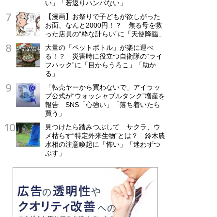
い」「若返りハンパない」
【漫画】お祭りで子どもが欲しがった
お面、なんと2000円！？ 焦る母を救
った店員の“粋な計らい”に「天使降臨」
大量の「ペットボトル」が楽に運べ
る！？ 災害時に役立つ自衛隊の“ライ
フハック”に「目からうろこ」「助か
る」
「転売ヤーから買わないで」アイラッ
プ公式が“ウォッシャブルタンク”増産を
報告 SNS「心強い」「落ち着いたら
買う」
見つけたら踏みつぶして…サクラ、ウ
メ枯らす“特定外来生物”とは？ 鈴木農
水相の注意喚起に「怖い」「迷わずつ
ぶす」