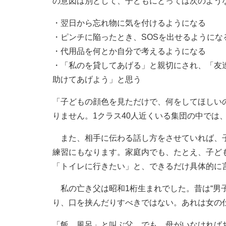
の意図は別として、子どもにとっては次のような
・翌日から忘れ物に気を付けるようになる
・ピンチに陥ったとき、SOSを出せるようにな
・代用品を何とか自分で考えるようになる
・「私のを貸してあげる」と親切にされ、「友
助けてあげよう」と思う
「子どもの顔色を見ただけで、何をしてほしい
りません。1クラス40人近くいる集団の中では
また、相手に伝わる話し方をさせていれば、子
練習にもなります。家庭内でも、たとえ、子ど
「トイレに行きたい」と、できるだけ具体的に
私の亡き父は昭和1桁生まれでした。昔は“男
り、口を挟んだりすべきではない。あれは女の
「飯、風呂」と叫ぶ父。でも、母がいなければ