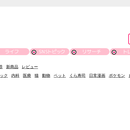
ライフ
SNSトピック
リサーチ
ト
題
新商品
レビュー
ック
内科
医療
猫
動物
ペット
くら寿司
日常漫画
ポケモン