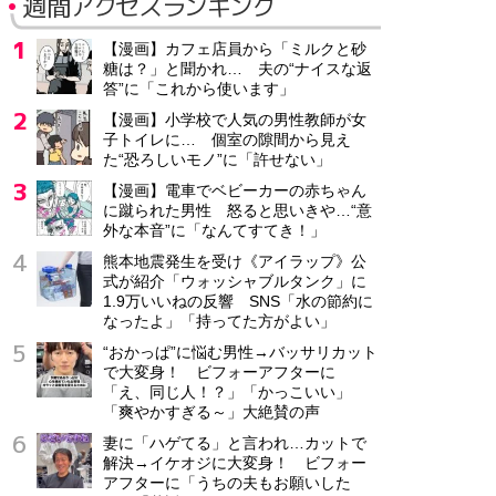
週間アクセスランキング
【漫画】カフェ店員から「ミルクと砂
糖は？」と聞かれ… 夫の“ナイスな返
答”に「これから使います」
【漫画】小学校で人気の男性教師が女
子トイレに… 個室の隙間から見え
た“恐ろしいモノ”に「許せない」
【漫画】電車でベビーカーの赤ちゃん
に蹴られた男性 怒ると思いきや…“意
外な本音”に「なんてすてき！」
熊本地震発生を受け《アイラップ》公
式が紹介「ウォッシャブルタンク」に
1.9万いいねの反響 SNS「水の節約に
なったよ」「持ってた方がよい」
“おかっぱ”に悩む男性→バッサリカット
で大変身！ ビフォーアフターに
「え、同じ人！？」「かっこいい」
「爽やかすぎる～」大絶賛の声
妻に「ハゲてる」と言われ…カットで
解決→イケオジに大変身！ ビフォー
アフターに「うちの夫もお願いした