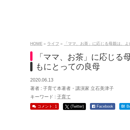
HOME
ライフ
「ママ、お茶」に応じる母親は、よ
「ママ、お茶」に応じる母
もにとっての良母
2020.06.13
著者 :
子育て本著者・講演家 立石美津子
キーワード :
子育て
コメント: 1
(Twitter)
Facebook
B!
B