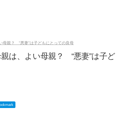
い母親？ “悪妻”は子どもにとっての良母
親は、よい母親？ “悪妻”は子ど
ookmark