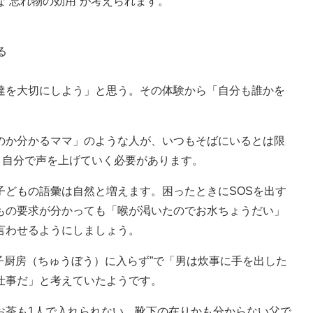
“忘れ物の効用”が考えられます。
る
達を大切にしよう」と思う。その体験から「自分も誰かを
のか分かるママ」のような人が、いつもそばにいるとは限
、自分で声を上げていく必要があります。
どもの語彙は自然と増えます。困ったときにSOSを出す
もの要求が分かっても「喉が渇いたのでお水ちょうだい」
言わせるようにしましょう。
子厨房（ちゅうぼう）に入らず”で「男は炊事に手を出した
仕事だ」と考えていたようです。
お茶も1人で入れられない、靴下の在りかも分からない父で