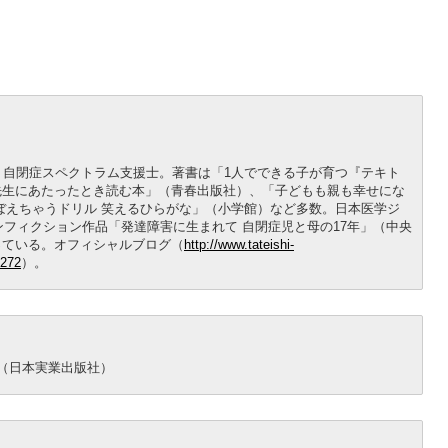
。自閉症スペクトラム支援士。著書は「1人でできる子が育つ『テキト
先生にあたったとき読む本」（青春出版社）、「子どもも親も幸せにな
ぼえちゃうドリル 笑えるひらがな」（小学館）など多数。日本医学ジ
ンフィクション作品「発達障害に生まれて 自閉症児と母の17年」（中央
っている。オフィシャルブログ（
http://www.tateishi-
4272
）。
（日本実業出版社）