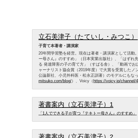
立石美津子（たていし・みつこ）
子育て本著者・講演家
20年間学習塾を経営。現在は著者・講演家として活動
ー母さん』のすすめ」（日本実業出版社）、「はずれ
る 発達障害の子の育て方」（すばる舎）、「動画でお
ャーナリスト協会賞（2019年度）で大賞を受賞したノ
公論新社、小児外科医・松永正訓著）のモデルにもな
mitsuko.com/blog/
）、Voicy（
https://voicy.jp/channel/
著書案内（立石美津子）1
「1人でできる子が育つ『テキトー母さん』のすすめ」
著書案内（立石美津子）2