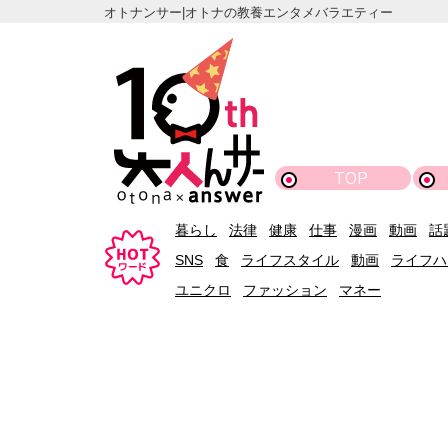
オトナンサー|オトナの教養エンタメバラエティー
TOP
暮らし
法律
健康
仕事
漫画
動画
話
SNS
食
ライフスタイル
動画
ライフハ
ユニクロ
ファッション
マネー