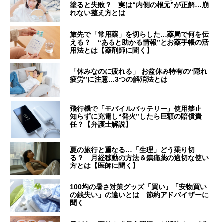
塗ると失敗？ 実は“内側の根元”が正解…崩
れない整え方とは
旅先で「常用薬」を切らした…薬局で何を伝
える？ “あると助かる情報”とお薬手帳の活
用法とは【薬剤師に聞く】
「休みなのに疲れる」 お盆休み特有の“隠れ
疲労”に注意…3つの解消法とは
飛行機で「モバイルバッテリー」使用禁止
知らずに充電し“発火”したら巨額の賠償責
任？【弁護士解説】
夏の旅行と重なる…「生理」どう乗り切
る？ 月経移動の方法＆鎮痛薬の適切な使い
方とは【医師に聞く】
100均の暑さ対策グッズ「買い」「安物買い
の銭失い」の違いとは 節約アドバイザーに
聞く