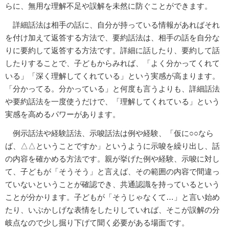
らに、無用な理解不足や誤解を未然に防ぐことができます。
詳細話法は相手の話に、自分が持っている情報があればそれ
を付け加えて返答する方法で、要約話法は、相手の話を自分な
りに要約して返答する方法です。詳細に話したり、要約して話
したりすることで、子どもからみれば、「よく分かってくれて
いる」「深く理解してくれている」という実感が高まります。
「分かってる。分かっている」と何度も言うよりも、詳細話法
や要約話法を一度使うだけで、「理解してくれている」という
実感を高めるパワーがあります。
例示話法や経験話法、示唆話法は例や経験、「仮に○○なら
ば、△△ということですか」というように示唆を繰り出し、話
の内容を確かめる方法です。親が挙げた例や経験、示唆に対し
て、子どもが「そうそう」と言えば、その範囲の内容で間違っ
ていないということが確認でき、共通認識を持っているという
ことが分かります。子どもが「そうじゃなくて…」と言い始め
たり、いぶかしげな表情をしたりしていれば、そこが誤解の分
岐点なので少し掘り下げて聞く必要がある場面です。