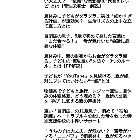
い大丈夫？ “危険”な悪影響＆“代替えレシ
ピ”とは【管理栄養士・解説】
夏休みに子どもがダラダラ…実は「細かすぎ
る計画」が逆効果？ 生活リズムの上手な立
て直し方とは
自閉症の息子、5歳で初めて発した言葉は
「まだ食べる！」 母が気付いた“会話に必
要な体験”
夏休み中、親の財布からお金がダラダラ減
る…子どもの“無駄遣い”を防ぐ「3つのルー
ル」とは【FP解説】
子どもが「YouTube」を見続ける…親が絶
対にブレてはいけない“一線”とは
物価高で子どもと旅行、レジャー無理…夏休
みの体験格差、どう埋める？ 近所の公園
を“学び”に変える親の声掛け
重い「自閉症」の11歳息子、初めて「宿泊
訓練」へ トラブルを心配した母を救った特
別支援学校の手厚いサポート
「うちの子は大丈夫」が危ない？ 若者がハ
マる「ニコパフ」で初摘発も 親が知るべき