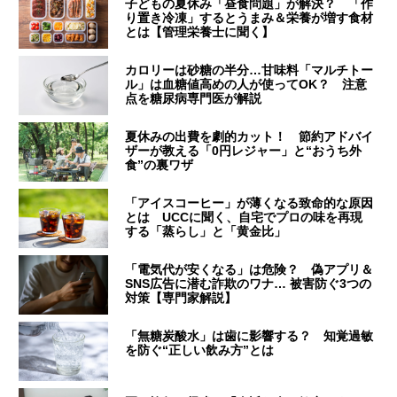
子どもの夏休み「昼食問題」が解決？ 「作
り置き冷凍」するとうまみ＆栄養が増す食材
とは【管理栄養士に聞く】
カロリーは砂糖の半分…甘味料「マルチトー
ル」は血糖値高めの人が使ってOK？ 注意
点を糖尿病専門医が解説
夏休みの出費を劇的カット！ 節約アドバイ
ザーが教える「0円レジャー」と“おうち外
食”の裏ワザ
「アイスコーヒー」が薄くなる致命的な原因
とは UCCに聞く、自宅でプロの味を再現
する「蒸らし」と「黄金比」
「電気代が安くなる」は危険？ 偽アプリ＆
SNS広告に潜む詐欺のワナ… 被害防ぐ3つの
対策【専門家解説】
「無糖炭酸水」は歯に影響する？ 知覚過敏
を防ぐ“正しい飲み方”とは