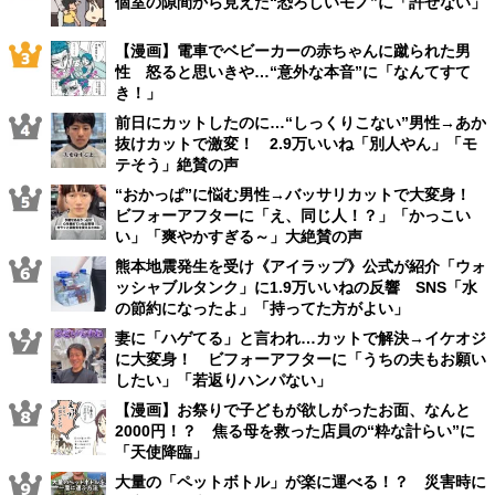
個室の隙間から見えた“恐ろしいモノ”に「許せない」
【漫画】電車でベビーカーの赤ちゃんに蹴られた男
性 怒ると思いきや…“意外な本音”に「なんてすて
き！」
前日にカットしたのに…“しっくりこない”男性→あか
抜けカットで激変！ 2.9万いいね「別人やん」「モ
テそう」絶賛の声
“おかっぱ”に悩む男性→バッサリカットで大変身！
ビフォーアフターに「え、同じ人！？」「かっこい
い」「爽やかすぎる～」大絶賛の声
熊本地震発生を受け《アイラップ》公式が紹介「ウォ
ッシャブルタンク」に1.9万いいねの反響 SNS「水
の節約になったよ」「持ってた方がよい」
妻に「ハゲてる」と言われ…カットで解決→イケオジ
に大変身！ ビフォーアフターに「うちの夫もお願い
したい」「若返りハンパない」
【漫画】お祭りで子どもが欲しがったお面、なんと
2000円！？ 焦る母を救った店員の“粋な計らい”に
「天使降臨」
大量の「ペットボトル」が楽に運べる！？ 災害時に