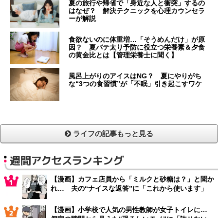
夏の旅行や帰省で「身近な人と衝突」するの
はなぜ？ 解決テクニックを心理カウンセラ
ーが解説
食欲ないのに体重増…「そうめんだけ」が原
因？ 夏バテ太り予防に役立つ栄養素＆夕食
の黄金比とは【管理栄養士に聞く】
風呂上がりのアイスはNG？ 夏にやりがち
な“3つの食習慣”が「不眠」引き起こすワケ
ライフの記事もっと見る
週間アクセスランキング
【漫画】カフェ店員から「ミルクと砂糖は？」と聞か
れ… 夫の“ナイスな返答”に「これから使います」
【漫画】小学校で人気の男性教師が女子トイレに…