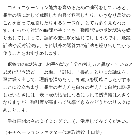
コミュニケーション能力を高めるための演習をしていると、
相手の話に対して飛躍した内容で返答したり、いきなり反対の
ことを言って返答したりするケースが、とても多く見られま
す。せっかく対話の時間が持てても、飛躍話法や反対話法を繰
り出してしまって、誤解や無理解が生じてしまうのです。飛躍
話法や反対話法は、それ以外の返答力の話法を繰り出してから
使うことをおすすめします。
返答力の8話法は、相手の話が自分の考え方と異なっていると
思えば思うほど、「反復」「詳細」「要約」といった話法を丁
寧に繰り出して、理解を深めたり、相違点を明確にしたりする
ことに役立ちます。相手の考え方を自分の考え方に自然に誘導
したいときには、表下段の話法になるにつれて誘導幅は大きく
なりますが、強引度が高まって誘導できるかどうかのリスクは
高まります。
学校再開の今のタイミングでこそ、活用してみてください。
（モチベーションファクター代表取締役 山口博）