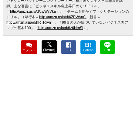
いるグローバルトレーニングトレーナー。横浜国立大学大学院非常勤講
師。主な著書に「ビジネススキル急上昇日めくりドリル」
（
http://amzn.asia/d/cwWsVkE
）、「チームを動かすファシリテーションの
ドリル」（単行本＝
http://amzn.asia/d/6ZPWVaC
、新書＝
http://amzn.asia/d/hRTRrvn
）、「99％の人が気づいていないビジネス力ア
ップの基本100」（
http://amzn.asia/d/8z6NmSl
）。
B!
(Twitter)
コメント
FB
Hatena
LINE