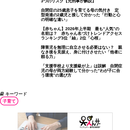
3つのリスク【元刑事が解説】
自閉症の25歳息子を育てる母の気付き 定
型発達の2歳児と接して分かった「行動と心
の明確な違い」
【赤ちゃん】2026年上半期 最も“人気”の
名前は？ 赤ちゃん名づけトレンドアクセス
ランキング3位「紬」2位「心桜」
障害児を無理に自立させる必要はない？ 親
なき後を見据え、身に付けさせたい「他者に
頼る力」
「支援学校より支援級が上」は誤解 自閉症
児の母が両方経験して分かった“わが子に合
う環境”の選び方
キーワード
子育て