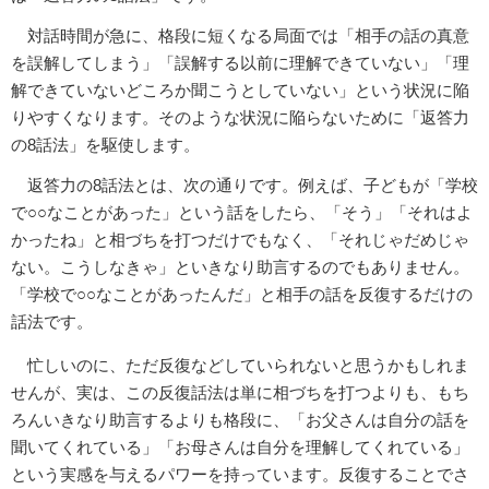
対話時間が急に、格段に短くなる局面では「相手の話の真意
を誤解してしまう」「誤解する以前に理解できていない」「理
解できていないどころか聞こうとしていない」という状況に陥
りやすくなります。そのような状況に陥らないために「返答力
の8話法」を駆使します。
返答力の8話法とは、次の通りです。例えば、子どもが「学校
で○○なことがあった」という話をしたら、「そう」「それはよ
かったね」と相づちを打つだけでもなく、「それじゃだめじゃ
ない。こうしなきゃ」といきなり助言するのでもありません。
「学校で○○なことがあったんだ」と相手の話を反復するだけの
話法です。
忙しいのに、ただ反復などしていられないと思うかもしれま
せんが、実は、この反復話法は単に相づちを打つよりも、もち
ろんいきなり助言するよりも格段に、「お父さんは自分の話を
聞いてくれている」「お母さんは自分を理解してくれている」
という実感を与えるパワーを持っています。反復することでさ