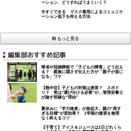
ーション、どうすればうまくいく？
今すぐできる マスク着用によるコミュニケ
ーション低下を抑える方法
もっと見る
編集部おすすめ記事
帰省や冠婚葬祭で「子どもの障害」どう伝え
る？ 親族に隠さず伝えた方が「親子が楽に
なる」ワケ
【熱中症】子どもの対策は麦茶？ スポド
リ？ 実は“選び分ける必要”が…管理栄養士
が諭す明確な“理由”
夏休みに「学力格差」が急拡大…親の“高す
ぎる目標”が逆効果？ 1学期の復習を無理
なく終えるコツ
【子育て】アイス＆ジュースは1日どれくら