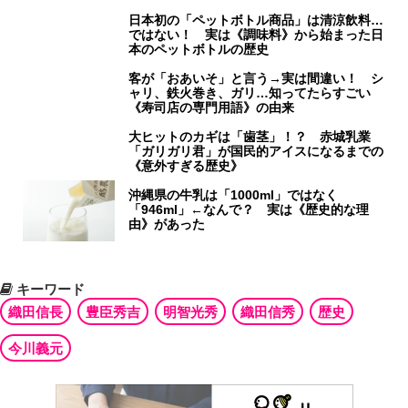
日本初の「ペットボトル商品」は清涼飲料…
ではない！ 実は《調味料》から始まった日
本のペットボトルの歴史
客が「おあいそ」と言う→実は間違い！ シ
ャリ、鉄火巻き、ガリ…知ってたらすごい
《寿司店の専門用語》の由来
大ヒットのカギは「歯茎」！？ 赤城乳業
「ガリガリ君」が国民的アイスになるまでの
《意外すぎる歴史》
沖縄県の牛乳は「1000ml」ではなく
「946ml」←なんで？ 実は《歴史的な理
由》があった
キーワード
織田信長
豊臣秀吉
明智光秀
織田信秀
歴史
今川義元