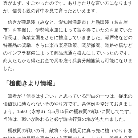
秀がまず、すごかったのです。ありきたりな言い方になります
が、信長も親の背中を見て育ったといえます。
信秀が津島湊（みなと、愛知県津島市）と熱田湊（名古屋
市）を掌握し、伊勢湾水運によって富を得ていたのを見ていた
信長は、商業立国をさらに推進していきました。瀬戸物などの
特産品の奨励、さらに楽市楽座政策、関所撤廃、道路や橋など
のインフラ整備によって商品流通を盛んにしていったのです。
商人たちから得たお金で兵を雇う兵農分離施策も可能になりま
した。
「槍働きより情報」
筆者が「信長はすごい」と思っている理由の一つは、従来の
価値観に縛られないそのやり方です。具体例を挙げておきまし
ょう。1560（永禄3）年5月19日の桶狭間の戦いに関してです。
当時は、戦いが終わると必ず論功行賞の場がもたれました。
桶狭間の戦いの日、敵将・今川義元に真っ先に槍（やり）を