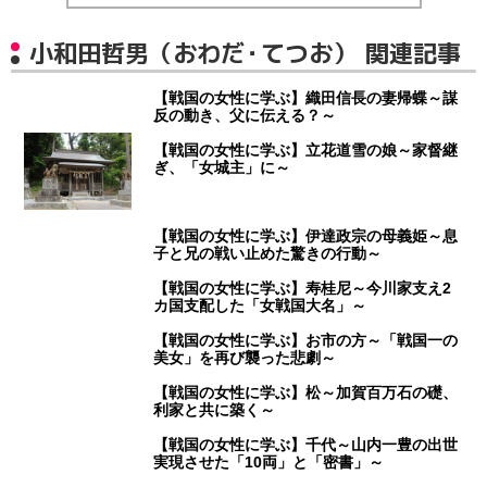
小和田哲男（おわだ・てつお） 関連記事
【戦国の女性に学ぶ】織田信長の妻帰蝶～謀
反の動き、父に伝える？～
【戦国の女性に学ぶ】立花道雪の娘～家督継
ぎ、「女城主」に～
【戦国の女性に学ぶ】伊達政宗の母義姫～息
子と兄の戦い止めた驚きの行動～
【戦国の女性に学ぶ】寿桂尼～今川家支え2
カ国支配した「女戦国大名」～
【戦国の女性に学ぶ】お市の方～「戦国一の
美女」を再び襲った悲劇～
【戦国の女性に学ぶ】松～加賀百万石の礎、
利家と共に築く～
【戦国の女性に学ぶ】千代～山内一豊の出世
実現させた「10両」と「密書」～