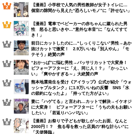
【漫画】小学校で人気の男性教師が女子トイレに…
個室の隙間から見えた“恐ろしいモノ”に「許せない」
【漫画】電車でベビーカーの赤ちゃんに蹴られた男
性 怒ると思いきや…“意外な本音”に「なんてすて
き！」
前日にカットしたのに…“しっくりこない”男性→あか
抜けカットで激変！ 2.9万いいね「別人やん」「モ
テそう」絶賛の声
“おかっぱ”に悩む男性→バッサリカットで大変身！
ビフォーアフターに「え、同じ人！？」「かっこい
い」「爽やかすぎる～」大絶賛の声
熊本地震発生を受け《アイラップ》公式が紹介「ウォ
ッシャブルタンク」に1.9万いいねの反響 SNS「水
の節約になったよ」「持ってた方がよい」
妻に「ハゲてる」と言われ…カットで解決→イケオジ
に大変身！ ビフォーアフターに「うちの夫もお願い
したい」「若返りハンパない」
【漫画】お祭りで子どもが欲しがったお面、なんと
2000円！？ 焦る母を救った店員の“粋な計らい”に
「天使降臨」