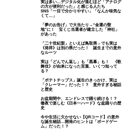
実は多い…デジタル化が進むほど「アナログ
の方が便利だった」と感じる人たち
SNS「一目で分かりやすい」「なんか味気な
くて…」
「夢のお告げ」で大当たり→“金運の聖
地”に！ 宝くじ当選者が建立した「神社」
があった
「二十世紀梨」といえば鳥取県→でも実は
《発祥》は別の県だった！ 誕生までの意外
なルーツ
実は「どんでん返し」も「黒幕」も！ 《歌
舞伎》が由来になった言葉、いくつ知って
る？
「ポテトチップス」誕生のきっかけ、実は
「クレーマー」だった！？ 意外すぎる秘話
と歴史
お盆期間中、エンドレスで踊り続ける！？
徹夜で楽しむ《日本一ハード》な盆踊りの歴
史
今や生活に欠かせない【QRコード】の意外
な誕生秘話…開発のヒントは「ボードゲー
ム」だった！？