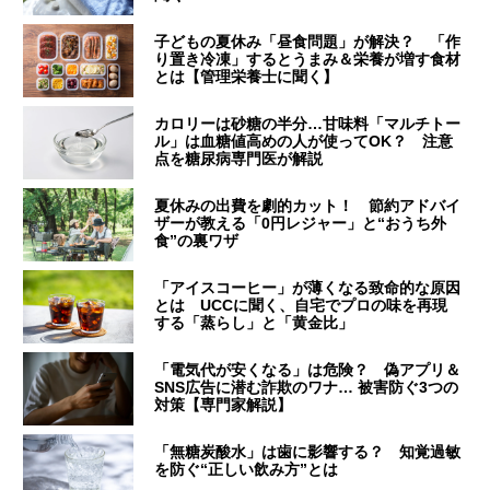
子どもの夏休み「昼食問題」が解決？ 「作
り置き冷凍」するとうまみ＆栄養が増す食材
とは【管理栄養士に聞く】
カロリーは砂糖の半分…甘味料「マルチトー
ル」は血糖値高めの人が使ってOK？ 注意
点を糖尿病専門医が解説
夏休みの出費を劇的カット！ 節約アドバイ
ザーが教える「0円レジャー」と“おうち外
食”の裏ワザ
「アイスコーヒー」が薄くなる致命的な原因
とは UCCに聞く、自宅でプロの味を再現
する「蒸らし」と「黄金比」
「電気代が安くなる」は危険？ 偽アプリ＆
SNS広告に潜む詐欺のワナ… 被害防ぐ3つの
対策【専門家解説】
「無糖炭酸水」は歯に影響する？ 知覚過敏
を防ぐ“正しい飲み方”とは