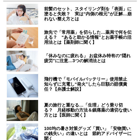
前髪のセット、スタイリング剤を「表面」に
塗ると失敗？ 実は“内側の根元”が正解…崩
れない整え方とは
旅先で「常用薬」を切らした…薬局で何を伝
える？ “あると助かる情報”とお薬手帳の活
用法とは【薬剤師に聞く】
「休みなのに疲れる」 お盆休み特有の“隠れ
疲労”に注意…3つの解消法とは
飛行機で「モバイルバッテリー」使用禁止
知らずに充電し“発火”したら巨額の賠償責
任？【弁護士解説】
夏の旅行と重なる…「生理」どう乗り切
る？ 月経移動の方法＆鎮痛薬の適切な使い
方とは【医師に聞く】
100均の暑さ対策グッズ「買い」「安物買い
の銭失い」の違いとは 節約アドバイザーに
聞く