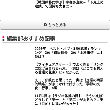
【戦国武将に学ぶ】宇喜多直家～「下克上の
連鎖」で国持ち大名に～
もっと見る
編集部おすすめ記事
2026年「ベスト・オブ・戦国武将」ランキ
ング 3位「織田信長」2位「上杉謙信」…1
位は？
【フィギュアスケート】でよく見る「リンク
に投げ込まれる花束」→実は《どこでも買え
る普通の花束》じゃなかった！
えっ、伝統だと思ってた…実は《企業の商業
的戦略》がきっかけで始まった「季節の文
化・行事」4選
11月1日は【ラジオ体操の日】 そういえば
どうして「第一」と「第二」があるの？→実
は《目的》に違いがあった！