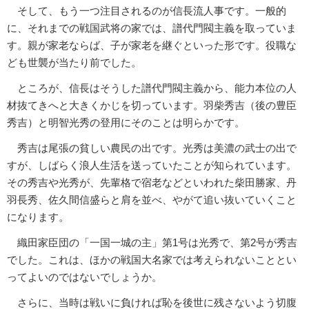
そして、もう一つ注目されるのが信長流人事です。一般的
に、それまでの戦国武将の家では、譜代門閥主義を取っていま
す。親が家老ならば、子が家老を継ぐといった形です。役職な
ども世襲が当たり前でした。
ところが、信長はそうした譜代門閥主義から、能力本位の人
材抜てきへと大きくかじを切っています。羽柴秀吉（後の豊臣
秀吉）と明智光秀の登用にそのことは明らかです。
秀吉は尾張の貧しい農民の出です。光秀は美濃の武士の出で
すが、しばらく浪人生活を送っていたことが知られています。
その秀吉や光秀が、先輩格で宿老などといわれた柴田勝家、丹
羽長秀、佐久間信盛らと肩を並べ、やがて追い抜いていくこと
になります。
織田家臣団の「一国一城の主」第1号は光秀で、第2号が秀吉
でした。これは、ほかの戦国大名家では考えられないこととい
ってよいのではないでしょうか。
さらに、当時は戦いに負ければ恥を後世に残さないよう切腹