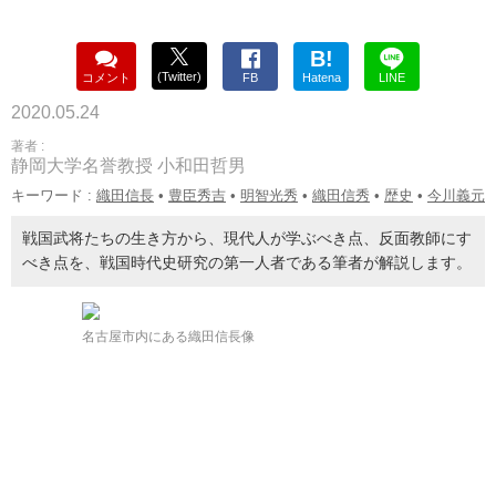
B!
(Twitter)
コメント
FB
Hatena
LINE
2020.05.24
著者 :
静岡大学名誉教授 小和田哲男
キーワード :
織田信長
•
豊臣秀吉
•
明智光秀
•
織田信秀
•
歴史
•
今川義元
戦国武将たちの生き方から、現代人が学ぶべき点、反面教師にす
べき点を、戦国時代史研究の第一人者である筆者が解説します。
名古屋市内にある織田信長像