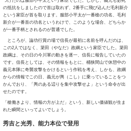
つけたのは服部小平太という家臣でした。しかし、義元も必死
の抵抗をしましたので首は取れず、2番手に飛び込んだ毛利新介
という家臣が首を取ります。服部小平太が一番槍の功名、毛利
新介が一番首の功名というわけで、このような場合、どちらか
が一番手柄とされるのが普通でした。
ところが、論功行賞の場で信長が最初に名前を呼んだのは、
この2人ではなく、簗田（やなだ）政綱という家臣でした。簗田
政綱は、その日の今川軍の動きを逐一、信長に報告していたの
です。信長としては、その情報をもとに、桶狭間山で休憩中の
義元本隊に奇襲攻撃をかけるという作戦を考え、しかも、政綱
からの情報でこの日、義元が輿（こし）に乗っていることをつ
かんでおり、「輿のある辺りを集中攻撃せよ」という命令が出
せたのです。
「槍働きより、情報の方が上だ」という、新しい価値観が生ま
れた瞬間といってよいでしょう。
秀吉と光秀、能力本位で登用