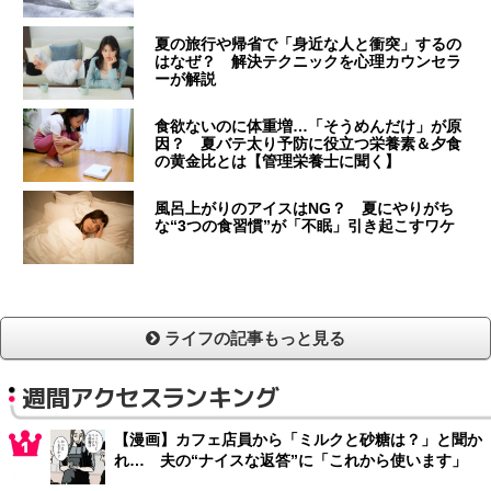
夏の旅行や帰省で「身近な人と衝突」するの
はなぜ？ 解決テクニックを心理カウンセラ
ーが解説
食欲ないのに体重増…「そうめんだけ」が原
因？ 夏バテ太り予防に役立つ栄養素＆夕食
の黄金比とは【管理栄養士に聞く】
風呂上がりのアイスはNG？ 夏にやりがち
な“3つの食習慣”が「不眠」引き起こすワケ
ライフの記事もっと見る
週間アクセスランキング
【漫画】カフェ店員から「ミルクと砂糖は？」と聞か
れ… 夫の“ナイスな返答”に「これから使います」