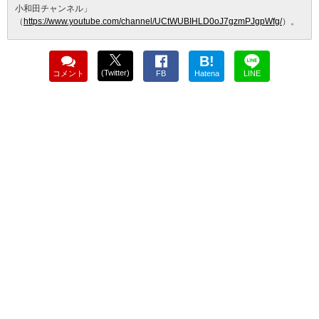
小和田チャンネル」
（
https://www.youtube.com/channel/UCtWUBIHLD0oJ7gzmPJgpWfg/
）。
B!
(Twitter)
コメント
FB
Hatena
LINE