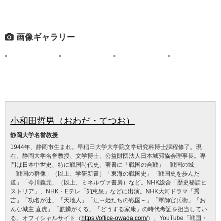
画像ギャラリー
小和田哲男（おわだ・てつお）
静岡大学名誉教授
1944年、静岡市生まれ。早稲田大学大学院文学研究科博士課程修了。現
在、静岡大学名誉教授、文学博士、公益財団法人日本城郭協会理事長。専
門は日本中世史、特に戦国時代史。著書に「戦国の合戦」「戦国の城」
「戦国の群像」（以上、学研新書）「東海の戦国史」「戦国史を歩んだ
道」「今川義元」（以上、ミネルヴァ書房）など。NHK総合「歴史秘話ヒ
ストリア」、NHK・Eテレ「知恵泉」などに出演。NHK大河ドラマ「秀
吉」「功名が辻」「天地人」「江～姫たちの戦国～」「軍師官兵衛」「お
んな城主 直虎」「麒麟がくる」「どうする家康」の時代考証を担当してい
る。オフィシャルサイト（
https://office-owada.com/
）、YouTube「戦国・