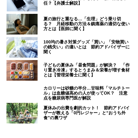
任？【弁護士解説】
夏の旅行と重なる…「生理」どう乗り切
る？ 月経移動の方法＆鎮痛薬の適切な使い
方とは【医師に聞く】
100均の暑さ対策グッズ「買い」「安物買い
の銭失い」の違いとは 節約アドバイザーに
聞く
子どもの夏休み「昼食問題」が解決？ 「作
り置き冷凍」するとうまみ＆栄養が増す食材
とは【管理栄養士に聞く】
カロリーは砂糖の半分…甘味料「マルチトー
ル」は血糖値高めの人が使ってOK？ 注意
点を糖尿病専門医が解説
夏休みの出費を劇的カット！ 節約アドバイ
ザーが教える「0円レジャー」と“おうち外
食”の裏ワザ