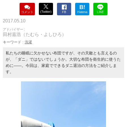
B!
(Twitter)
コメント
FB
Hatena
LINE
2017.05.10
アドバイザー :
田村嘉浩（たむら・よしひろ）
キーワード :
洗濯
私たちの睡眠に欠かせない布団ですが、その天敵とも言えるの
が、「ダニ」ではないでしょうか。大切な布団を衛生的に使うた
めに――。今回は、家庭でできるダニ退治の方法をご紹介しま
す。