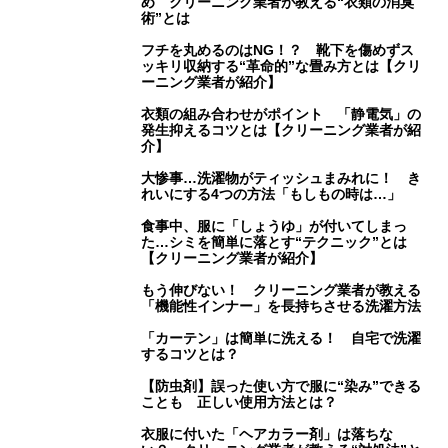
め クリーニング業者が教える“衣類の消臭
術”とは
フチを丸めるのはNG！？ 靴下を傷めずス
ッキリ収納する“革命的”な畳み方とは【クリ
ーニング業者が紹介】
衣類の組み合わせがポイント 「静電気」の
発生抑えるコツとは【クリーニング業者が紹
介】
大惨事…洗濯物がティッシュまみれに！ き
れいにする4つの方法「もしもの時は…」
食事中、服に「しょうゆ」が付いてしまっ
た…シミを簡単に落とす“テクニック”とは
【クリーニング業者が紹介】
もう伸びない！ クリーニング業者が教える
「機能性インナー」を長持ちさせる洗濯方法
「カーテン」は簡単に洗える！ 自宅で洗濯
するコツとは？
【防虫剤】誤った使い方で服に“染み”できる
ことも 正しい使用方法とは？
衣服に付いた「ヘアカラー剤」は落ちな