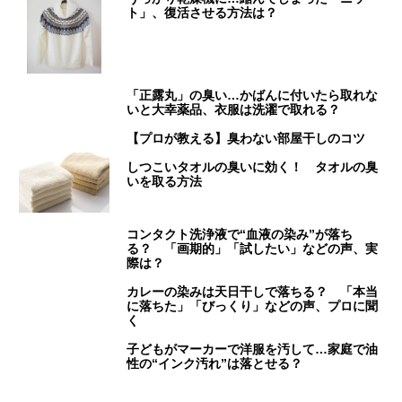
ト」、復活させる方法は？
「正露丸」の臭い…かばんに付いたら取れな
いと大幸薬品、衣服は洗濯で取れる？
【プロが教える】臭わない部屋干しのコツ
しつこいタオルの臭いに効く！ タオルの臭
いを取る方法
コンタクト洗浄液で“血液の染み”が落ち
る？ 「画期的」「試したい」などの声、実
際は？
カレーの染みは天日干しで落ちる？ 「本当
に落ちた」「びっくり」などの声、プロに聞
く
子どもがマーカーで洋服を汚して…家庭で油
性の“インク汚れ”は落とせる？