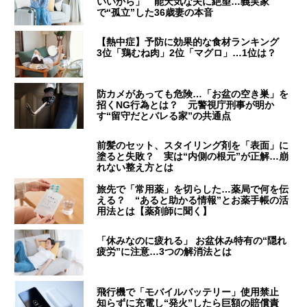
いいから」 能天気な夫に絶望…義実家
で“孤立”した36歳妻の本音
【熱中症】予防に効果的な食材ランキング
3位「鶏むね肉」2位「マグロ」…1位は？
防カメがあっても危険…「お盆の空き巣」を
招くNG行為とは？ 元警視庁刑事が明か
す“留守だとバレる家”の共通点
前髪のセット、スタイリング剤を「表面」に
塗ると失敗？ 実は“内側の根元”が正解…崩
れない整え方とは
旅先で「常用薬」を切らした…薬局で何を伝
える？ “あると助かる情報”とお薬手帳の活
用法とは【薬剤師に聞く】
「休みなのに疲れる」 お盆休み特有の“隠れ
疲労”に注意…3つの解消法とは
飛行機で「モバイルバッテリー」使用禁止
知らずに充電し“発火”したら巨額の賠償責