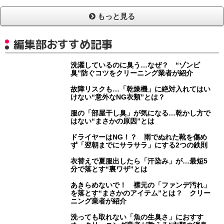
もっと見る
編集部おすすめ記事
洗濯しているのに臭う…なぜ？ “ゾンビ
臭”防ぐコツをクリーニング業者が紹介
故障リスクも…「乾燥機」に絶対入れてはい
けない“意外なNG衣類”とは？
服の「部屋干し臭」が気になる…乾かし方で
はない“まさかの原因”とは
ドライヤーはNG！？ 雨でぬれた靴を傷め
ず「翌朝までにサラサラ」にする2つの鉄則
衣替えで夏服出したら「汗染み」が…最短5
分で落とす“裏ワザ”とは
あきらめないで！ 襟元の「ファンデ汚れ」
を落とす“まさかのアイテム”とは？ クリー
ニング業者が紹介
洗っても取れない「魚の生臭さ」におすす