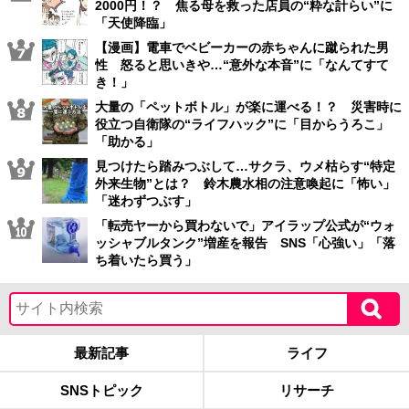
2000円！？ 焦る母を救った店員の“粋な計らい”に
「天使降臨」
【漫画】電車でベビーカーの赤ちゃんに蹴られた男
性 怒ると思いきや…“意外な本音”に「なんてすて
き！」
大量の「ペットボトル」が楽に運べる！？ 災害時に
役立つ自衛隊の“ライフハック”に「目からうろこ」
「助かる」
見つけたら踏みつぶして…サクラ、ウメ枯らす“特定
外来生物”とは？ 鈴木農水相の注意喚起に「怖い」
「迷わずつぶす」
「転売ヤーから買わないで」アイラップ公式が“ウォ
ッシャブルタンク”増産を報告 SNS「心強い」「落
ち着いたら買う」
最新記事
ライフ
SNSトピック
リサーチ