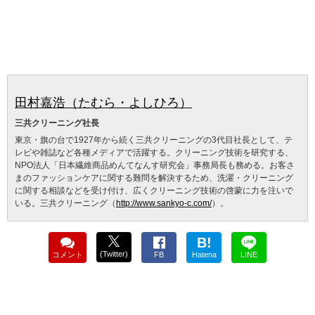
田村嘉浩（たむら・よしひろ）
三共クリーニング社長
東京・旗の台で1927年から続く三共クリーニングの3代目社長として、テ
レビや雑誌など各種メディアで活躍する。クリーニング技術を研究する、
NPO法人「日本繊維商品めんてなんす研究会」事務局長も務める。お客さ
まのファッションケアに関する難問を解決するため、洗濯・クリーニング
に関する相談などを受け付け、広くクリーニング技術の啓蒙に力を注いで
いる。三共クリーニング（
http://www.sankyo-c.com/
）。
B!
(Twitter)
コメント
FB
Hatena
LINE