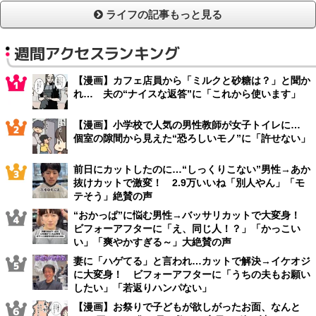
ライフの記事もっと見る
週間アクセスランキング
【漫画】カフェ店員から「ミルクと砂糖は？」と聞か
れ… 夫の“ナイスな返答”に「これから使います」
【漫画】小学校で人気の男性教師が女子トイレに…
個室の隙間から見えた“恐ろしいモノ”に「許せない」
前日にカットしたのに…“しっくりこない”男性→あか
抜けカットで激変！ 2.9万いいね「別人やん」「モ
テそう」絶賛の声
“おかっぱ”に悩む男性→バッサリカットで大変身！
ビフォーアフターに「え、同じ人！？」「かっこい
い」「爽やかすぎる～」大絶賛の声
妻に「ハゲてる」と言われ…カットで解決→イケオジ
に大変身！ ビフォーアフターに「うちの夫もお願い
したい」「若返りハンパない」
【漫画】お祭りで子どもが欲しがったお面、なんと