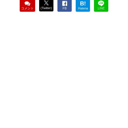
B!
(Twitter)
コメント
FB
Hatena
LINE