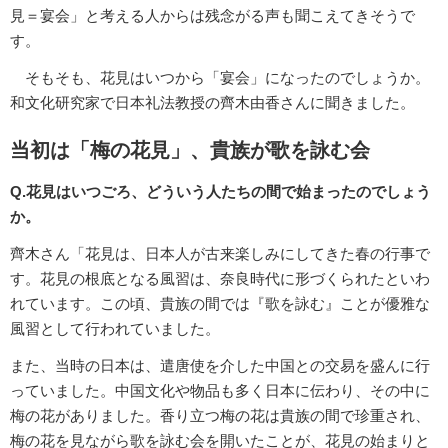
見＝宴会」と考える人からは残念がる声も聞こえてきそうで
す。
そもそも、花見はいつから「宴会」になったのでしょうか。
和文化研究家で日本礼法教授の齊木由香さんに聞きました。
当初は「梅の花見」、貴族が歌を詠む会
Q.花見はいつごろ、どういう人たちの間で始まったのでしょう
か。
齊木さん「花見は、日本人が古来楽しみにしてきた春の行事で
す。花見の根底となる風習は、奈良時代に形づくられたといわ
れています。この頃、貴族の間では『歌を詠む』ことが優雅な
風習として行われていました。
また、当時の日本は、遣唐使を介した中国との交易を盛んに行
っていました。中国文化や物品も多く日本に伝わり、その中に
梅の花がありました。香り立つ梅の花は貴族の間で珍重され、
梅の花を見ながら歌を詠む会を開いたことが、花見の始まりと