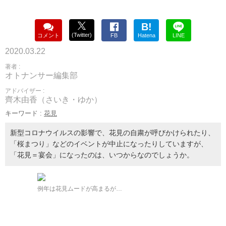
B!
(Twitter)
コメント
FB
Hatena
LINE
2020.03.22
著者 :
オトナンサー編集部
アドバイザー :
齊木由香（さいき・ゆか）
キーワード :
花見
新型コロナウイルスの影響で、花見の自粛が呼びかけられたり、
「桜まつり」などのイベントが中止になったりしていますが、
「花見＝宴会」になったのは、いつからなのでしょうか。
例年は花見ムードが高まるが…