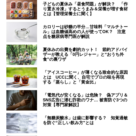
子どもの夏休み「昼食問題」が解決？ 「作
り置き冷凍」するとうまみ＆栄養が増す食材
とは【管理栄養士に聞く】
カロリーは砂糖の半分…甘味料「マルチトー
ル」は血糖値高めの人が使ってOK？ 注意
点を糖尿病専門医が解説
夏休みの出費を劇的カット！ 節約アドバイ
ザーが教える「0円レジャー」と“おうち外
食”の裏ワザ
「アイスコーヒー」が薄くなる致命的な原因
とは UCCに聞く、自宅でプロの味を再現
する「蒸らし」と「黄金比」
「電気代が安くなる」は危険？ 偽アプリ＆
SNS広告に潜む詐欺のワナ… 被害防ぐ3つの
対策【専門家解説】
「無糖炭酸水」は歯に影響する？ 知覚過敏
を防ぐ“正しい飲み方”とは