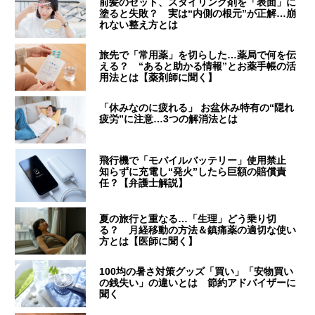
前髪のセット、スタイリング剤を「表面」に
塗ると失敗？ 実は“内側の根元”が正解…崩
れない整え方とは
旅先で「常用薬」を切らした…薬局で何を伝
える？ “あると助かる情報”とお薬手帳の活
用法とは【薬剤師に聞く】
「休みなのに疲れる」 お盆休み特有の“隠れ
疲労”に注意…3つの解消法とは
飛行機で「モバイルバッテリー」使用禁止
知らずに充電し“発火”したら巨額の賠償責
任？【弁護士解説】
夏の旅行と重なる…「生理」どう乗り切
る？ 月経移動の方法＆鎮痛薬の適切な使い
方とは【医師に聞く】
100均の暑さ対策グッズ「買い」「安物買い
の銭失い」の違いとは 節約アドバイザーに
聞く