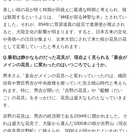
美しい桜の花が咲く時期が田植えに最適な時期と考えられ、桜
は観賞するというよりは、『神様が宿る神聖な木』とされてい
ました。それが、894年に菅原道真の提言で遣唐使が廃止され
ると、大陸文化の影響が弱まります。すると、日本古来の文化
や美徳への注目が集まり、古来大切にされて来た桜が花見の花
として定着していったと考えられます」
Q.最初は静かなものだった花見が、現在よく見られる「宴会が
メインの花見」に変わったのはいつごろでしょうか。
齊木さん「宴会がメインの花見へと変わっていったのは、織田
信長や豊臣秀吉が中央政権を握っていた安土桃山時代と考えら
れます。特に、秀吉が開いた『吉野の花見』や『醍醐（だい
ご）の花見』をきっかけに、花見は盛大なものとなっていきま
す。
吉野の花見は、秀吉の絶頂期である1594年に開かれました。そ
れは盛大な花見で、大阪から運んだ1000本の桜が吉野山（現在
の奈良県吉野町）に植えられ、5000人が招かれたといわれてい