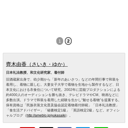
1
2
齊木由香（さいき・ゆか）
日本礼法教授、和文化研究家、着付師
旧酒蔵家出身で、幼少期から「新年のあいさつ」などの年間行事で和装を
着用し、着物に親しむ。大妻女子大学で着物を生地から製作するなど、日
本文化における衣食住について研究。2002年に芸能プロダクションによる
約4000人のオーディションを勝ち抜き、テレビドラマやCM、映画などに
多数出演。ドラマで和装を着用した経験を生かし“魅せる着物”を提案する。
保有資格は「民族衣装文化普及協会認定着物着付師範」「日本礼法教授」
「食生活アドバイザー」「秘書検定1級」「英語検定2級」など。オフィシ
ャルブログ（
http://ameblo.jp/yukasaiki
）。