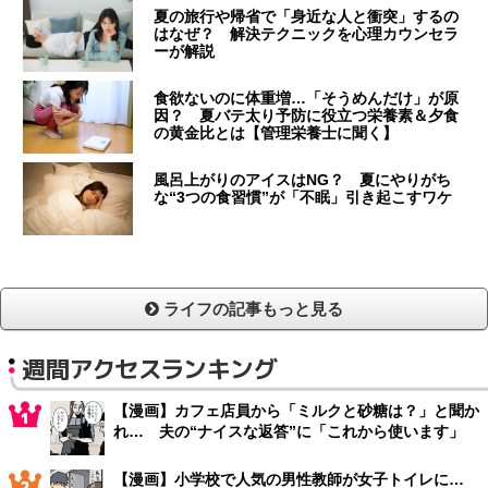
夏の旅行や帰省で「身近な人と衝突」するの
はなぜ？ 解決テクニックを心理カウンセラ
ーが解説
食欲ないのに体重増…「そうめんだけ」が原
因？ 夏バテ太り予防に役立つ栄養素＆夕食
の黄金比とは【管理栄養士に聞く】
風呂上がりのアイスはNG？ 夏にやりがち
な“3つの食習慣”が「不眠」引き起こすワケ
ライフの記事もっと見る
週間アクセスランキング
【漫画】カフェ店員から「ミルクと砂糖は？」と聞か
れ… 夫の“ナイスな返答”に「これから使います」
【漫画】小学校で人気の男性教師が女子トイレに…