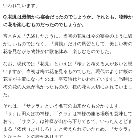
いわれています」
Q.花見は最初から宴会だったのでしょうか。それとも、物静か
に花を楽しむものだったのでしょうか。
齊木さん「先述したように、当初の花見は今の宴会のように騒
がしいものではなく、『貴族』だけの風習として、美しい梅の
花を見ながら物静かに歌を詠み、楽しむものでした。
なお、現代では『花見』といえば『桜』と考える人が多いと思
いますが、当初は梅の花を見るものでした。現代のように桜の
花見が主流になったのは、平安時代といわれています。当時は
梅の花の人気が高かったものの、桜の花も大切にされていまし
た。
それは、『サクラ』という名前の由来からも分かります。
『サ』は田んぼの神様、『クラ』は神様の座る場所を意味して
おり、『サクラ』は神様が山から下りてきて、いったんとどま
まる『依代（よりしろ）』と考えられていたため、『サクラ』
となった、との説があります。