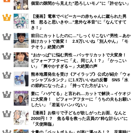
個室の隙間から見えた“恐ろしいモノ”に「許せない」
【漫画】電車でベビーカーの赤ちゃんに蹴られた男
性 怒ると思いきや…“意外な本音”に「なんてすて
き！」
前日にカットしたのに…“しっくりこない”男性→あか
抜けカットで激変！ 2.9万いいね「別人やん」「モ
テそう」絶賛の声
“おかっぱ”に悩む男性→バッサリカットで大変身！
ビフォーアフターに「え、同じ人！？」「かっこい
い」「爽やかすぎる～」大絶賛の声
熊本地震発生を受け《アイラップ》公式が紹介「ウォ
ッシャブルタンク」に1.9万いいねの反響 SNS「水
の節約になったよ」「持ってた方がよい」
妻に「ハゲてる」と言われ…カットで解決→イケオジ
に大変身！ ビフォーアフターに「うちの夫もお願い
したい」「若返りハンパない」
【漫画】お祭りで子どもが欲しがったお面、なんと
2000円！？ 焦る母を救った店員の“粋な計らい”に
「天使降臨」
大量の「ペットボトル」が楽に運べる！？ 災害時に