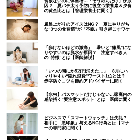
食欲ないのに体重増…「そうめんだけ」が原
因？ 夏バテ太り予防に役立つ栄養素＆夕食
の黄金比とは【管理栄養士に聞く】
風呂上がりのアイスはNG？ 夏にやりがち
な“3つの食習慣”が「不眠」引き起こすワケ
「歩けないほどの激痛」 暑いと“痛風”にな
りやすいのは脱水が原因？ 注意すべき人
の“特徴”とは【医師解説】
「いつの間にか5万円消えた…」 8月にハ
マりやすい“隠れ浪費”ワースト1位とは？
赤字防ぐコツを節約アドバイザーに聞く
【水虫】バスマットだけじゃない…家庭内の
感染招く“要注意スポット”とは 医師に聞く
ビジネスで「スマートウォッチ」は失礼？
相手に「悪印象」与えるNG行為とは【マナ
ーの専門家に聞く】