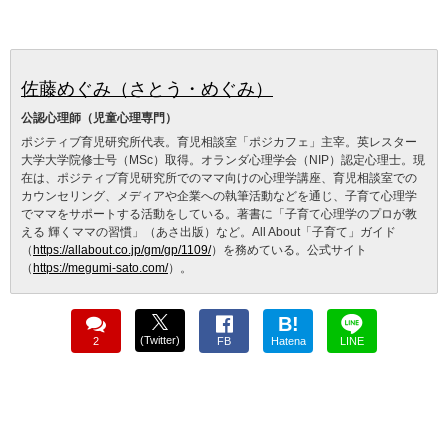
佐藤めぐみ（さとう・めぐみ）
公認心理師（児童心理専門）
ポジティブ育児研究所代表。育児相談室「ポジカフェ」主宰。英レスター
大学大学院修士号（MSc）取得。オランダ心理学会（NIP）認定心理士。現
在は、ポジティブ育児研究所でのママ向けの心理学講座、育児相談室での
カウンセリング、メディアや企業への執筆活動などを通じ、子育て心理学
でママをサポートする活動をしている。著書に「子育て心理学のプロが教
える 輝くママの習慣」（あさ出版）など。All About「子育て」ガイド
（
https://allabout.co.jp/gm/gp/1109/
）を務めている。公式サイト
（
https://megumi-sato.com/
）。
B!
(Twitter)
2
FB
Hatena
LINE