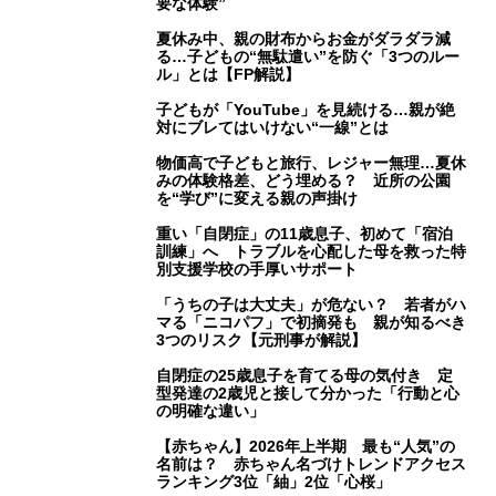
要な体験”
夏休み中、親の財布からお金がダラダラ減
る…子どもの“無駄遣い”を防ぐ「3つのルー
ル」とは【FP解説】
子どもが「YouTube」を見続ける…親が絶
対にブレてはいけない“一線”とは
物価高で子どもと旅行、レジャー無理…夏休
みの体験格差、どう埋める？ 近所の公園
を“学び”に変える親の声掛け
重い「自閉症」の11歳息子、初めて「宿泊
訓練」へ トラブルを心配した母を救った特
別支援学校の手厚いサポート
「うちの子は大丈夫」が危ない？ 若者がハ
マる「ニコパフ」で初摘発も 親が知るべき
3つのリスク【元刑事が解説】
自閉症の25歳息子を育てる母の気付き 定
型発達の2歳児と接して分かった「行動と心
の明確な違い」
【赤ちゃん】2026年上半期 最も“人気”の
名前は？ 赤ちゃん名づけトレンドアクセス
ランキング3位「紬」2位「心桜」