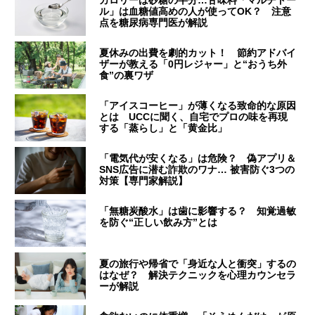
ル」は血糖値高めの人が使ってOK？ 注意
点を糖尿病専門医が解説
夏休みの出費を劇的カット！ 節約アドバイ
ザーが教える「0円レジャー」と“おうち外
食”の裏ワザ
「アイスコーヒー」が薄くなる致命的な原因
とは UCCに聞く、自宅でプロの味を再現
する「蒸らし」と「黄金比」
「電気代が安くなる」は危険？ 偽アプリ＆
SNS広告に潜む詐欺のワナ… 被害防ぐ3つの
対策【専門家解説】
「無糖炭酸水」は歯に影響する？ 知覚過敏
を防ぐ“正しい飲み方”とは
夏の旅行や帰省で「身近な人と衝突」するの
はなぜ？ 解決テクニックを心理カウンセラ
ーが解説