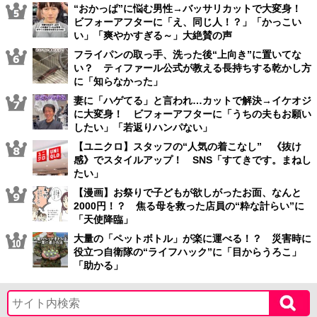
“おかっぱ”に悩む男性→バッサリカットで大変身！
ビフォーアフターに「え、同じ人！？」「かっこい
い」「爽やかすぎる～」大絶賛の声
フライパンの取っ手、洗った後“上向き”に置いてな
い？ ティファール公式が教える長持ちする乾かし方
に「知らなかった」
妻に「ハゲてる」と言われ…カットで解決→イケオジ
に大変身！ ビフォーアフターに「うちの夫もお願い
したい」「若返りハンパない」
【ユニクロ】スタッフの“人気の着こなし” 《抜け
感》でスタイルアップ！ SNS「すてきです。まねし
たい」
【漫画】お祭りで子どもが欲しがったお面、なんと
2000円！？ 焦る母を救った店員の“粋な計らい”に
「天使降臨」
大量の「ペットボトル」が楽に運べる！？ 災害時に
役立つ自衛隊の“ライフハック”に「目からうろこ」
「助かる」