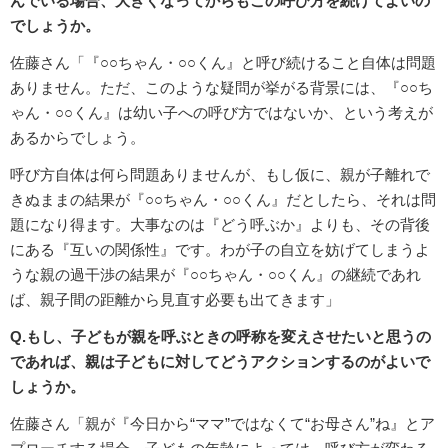
んでいる場合、大きくなってからもこの呼び方を続けてよいの
でしょうか。
佐藤さん「『○○ちゃん・○○くん』と呼び続けること自体は問題
ありません。ただ、このような疑問が挙がる背景には、『○○ち
ゃん・○○くん』は幼い子への呼び方ではないか、という考えが
あるからでしょう。
呼び方自体は何ら問題ありませんが、もし仮に、親が子離れで
きぬままの結果が『○○ちゃん・○○くん』だとしたら、それは問
題になり得ます。大事なのは『どう呼ぶか』よりも、その背後
にある『互いの関係性』です。わが子の自立を妨げてしまうよ
うな親の過干渉の結果が『○○ちゃん・○○くん』の継続であれ
ば、親子間の距離から見直す必要も出てきます」
Q.もし、子どもが親を呼ぶときの呼称を変えさせたいと思うの
であれば、親は子どもに対してどうアクションするのがよいで
しょうか。
佐藤さん「親が『今日から“ママ”ではなくて“お母さん”ね』とア