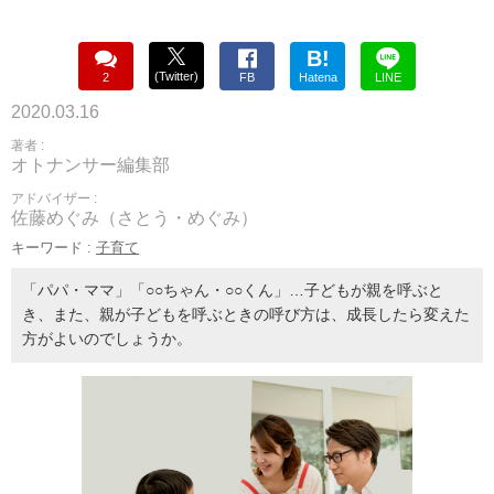
B!
(Twitter)
2
FB
Hatena
LINE
2020.03.16
著者 :
オトナンサー編集部
アドバイザー :
佐藤めぐみ（さとう・めぐみ）
キーワード :
子育て
「パパ・ママ」「○○ちゃん・○○くん」…子どもが親を呼ぶと
き、また、親が子どもを呼ぶときの呼び方は、成長したら変えた
方がよいのでしょうか。