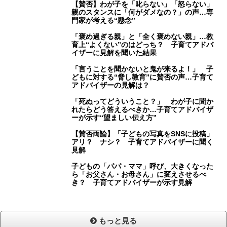
【賛否】わが子を「叱らない」「怒らない」
親のスタンスに「何がダメなの？」の声…専
門家が考える“懸念”
「褒め過ぎる親」と「全く褒めない親」…教
育上“よくない”のはどっち？ 子育てアドバ
イザーに見解を聞いた結果
「言うことを聞かないと鬼が来るよ！」 子
どもに対する“脅し教育”に賛否の声…子育て
アドバイザーの見解は？
「死ぬってどういうこと？」 わが子に聞か
れたらどう答えるべきか…子育てアドバイザ
ーが示す“望ましい伝え方”
【賛否両論】「子どもの写真をSNSに投稿」
アリ？ ナシ？ 子育てアドバイザーに聞く
見解
子どもの「パパ・ママ」呼び、大きくなった
ら「お父さん・お母さん」に変えさせるべ
き？ 子育てアドバイザーが示す見解
もっと見る