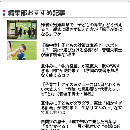
編集部おすすめ記事
帰省や冠婚葬祭で「子どもの障害」どう伝え
る？ 親族に隠さず伝えた方が「親子が楽に
なる」ワケ
【熱中症】子どもの対策は麦茶？ スポド
リ？ 実は“選び分ける必要”が…管理栄養士
が諭す明確な“理由”
夏休みに「学力格差」が急拡大…親の“高す
ぎる目標”が逆効果？ 1学期の復習を無理
なく終えるコツ
【子育て】アイス＆ジュースは1日どれくら
い大丈夫？ “危険”な悪影響＆“代替えレシ
ピ”とは【管理栄養士・解説】
夏休みに子どもがダラダラ…実は「細かすぎ
る計画」が逆効果？ 生活リズムの上手な立
て直し方とは
自閉症の息子、5歳で初めて発した言葉は
「まだ食べる！」 母が気付いた“会話に必