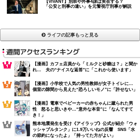
【VIVANT】別班や外事4課は実在する？
「公安と刑事の違い」を元警視庁刑事が解説
ライフの記事もっと見る
週間アクセスランキング
【漫画】カフェ店員から「ミルクと砂糖は？」と聞か
れ… 夫の“ナイスな返答”に「これから使います」
【漫画】小学校で人気の男性教師が女子トイレに…
個室の隙間から見えた“恐ろしいモノ”に「許せない」
【漫画】電車でベビーカーの赤ちゃんに蹴られた男
性 怒ると思いきや…“意外な本音”に「なんてすて
き！」
熊本地震発生を受け《アイラップ》公式が紹介「ウォ
ッシャブルタンク」に1.9万いいねの反響 SNS「水
の節約になったよ」「持ってた方がよい」