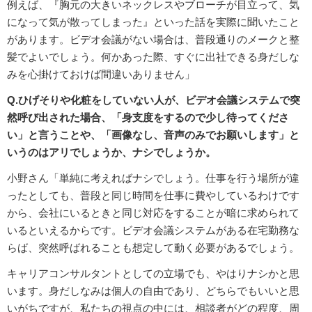
例えば、『胸元の大きいネックレスやブローチが目立って、気
になって気が散ってしまった』といった話を実際に聞いたこと
があります。ビデオ会議がない場合は、普段通りのメークと整
髪でよいでしょう。何かあった際、すぐに出社できる身だしな
みを心掛けておけば間違いありません」
Q.ひげそりや化粧をしていない人が、ビデオ会議システムで突
然呼び出された場合、「身支度をするので少し待ってくださ
い」と言うことや、「画像なし、音声のみでお願いします」と
いうのはアリでしょうか、ナシでしょうか。
小野さん「単純に考えればナシでしょう。仕事を行う場所が違
ったとしても、普段と同じ時間を仕事に費やしているわけです
から、会社にいるときと同じ対応をすることが暗に求められて
いるといえるからです。ビデオ会議システムがある在宅勤務な
らば、突然呼ばれることも想定して動く必要があるでしょう。
キャリアコンサルタントとしての立場でも、やはりナシかと思
います。身だしなみは個人の自由であり、どちらでもいいと思
いがちですが、私たちの視点の中には、相談者がどの程度、周