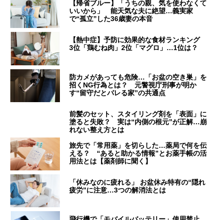
【帰省ブルー】「うちの親、気を使わなくて
いいから」 能天気な夫に絶望…義実家
で“孤立”した36歳妻の本音
【熱中症】予防に効果的な食材ランキング
3位「鶏むね肉」2位「マグロ」…1位は？
防カメがあっても危険…「お盆の空き巣」を
招くNG行為とは？ 元警視庁刑事が明か
す“留守だとバレる家”の共通点
前髪のセット、スタイリング剤を「表面」に
塗ると失敗？ 実は“内側の根元”が正解…崩
れない整え方とは
旅先で「常用薬」を切らした…薬局で何を伝
える？ “あると助かる情報”とお薬手帳の活
用法とは【薬剤師に聞く】
「休みなのに疲れる」 お盆休み特有の“隠れ
疲労”に注意…3つの解消法とは
飛行機で「モバイルバッテリー」使用禁止