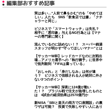
編集部おすすめ記事
実は多い…“人前で鼻をかむ”のを「やめてほ
しい」人たち SNS「飲食店では嫌」「クチ
ャラーと同じ」
ビジネスで「スマートウォッチ」は失礼？
相手に「悪印象」与えるNG行為とは【マナ
ーの専門家に聞く】
混んでいるのに詰めない！？ スーパー銭湯
スタッフが明かす“守ってほしいマナー”とは
【サッカーW杯】レッドカードなのに次戦出
場…アメリカ選手への「執行猶予」に世界中
で批判殺到「FIFAは腐っている」
「おしゃれ」と「身だしなみ」は何が違
う？ ビジネスで信頼される人が絶対に外さ
ない3つのポイント
【サッカーW杯】深夜に124億が動い
た！？ ブラジル戦で注文が急増したものと
は 4試合の経済効果は2570億円か
新NISA「SBIと楽天の両方で口座開設」の裏
ワザは可能？ 投資で失敗しやすい人にあり