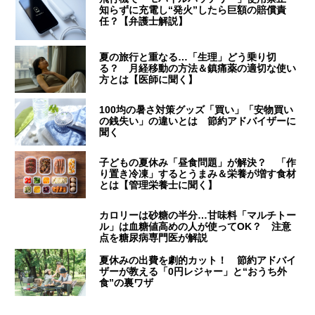
知らずに充電し“発火”したら巨額の賠償責
任？【弁護士解説】
夏の旅行と重なる…「生理」どう乗り切
る？ 月経移動の方法＆鎮痛薬の適切な使い
方とは【医師に聞く】
100均の暑さ対策グッズ「買い」「安物買い
の銭失い」の違いとは 節約アドバイザーに
聞く
子どもの夏休み「昼食問題」が解決？ 「作
り置き冷凍」するとうまみ＆栄養が増す食材
とは【管理栄養士に聞く】
カロリーは砂糖の半分…甘味料「マルチトー
ル」は血糖値高めの人が使ってOK？ 注意
点を糖尿病専門医が解説
夏休みの出費を劇的カット！ 節約アドバイ
ザーが教える「0円レジャー」と“おうち外
食”の裏ワザ