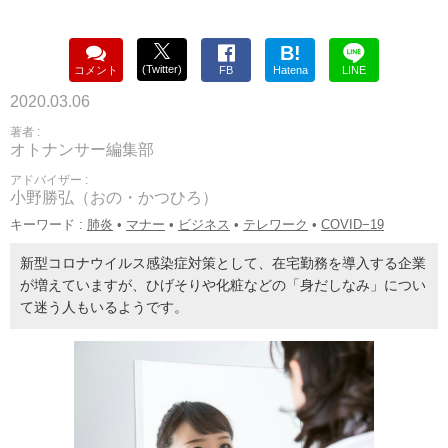
B!
(Twitter)
コメント
FB
Hatena
LINE
2020.03.06
著者 :
オトナンサー編集部
アドバイザー :
小野勝弘（おの・かつひろ）
キーワード :
肺炎
•
マナー
•
ビジネス
•
テレワーク
•
COVID−19
新型コロナウイルス感染症対策として、在宅勤務を導入する企業
が増えていますが、ひげそりや化粧などの「身だしなみ」につい
て迷う人もいるようです。