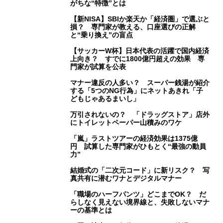
がちな“特徴”とは
【新NISA】SBIか楽天か「経済圏」で選ぶと
損？ 専門家が教える、口座選びの正解
と“乗り換え”の盲点
【サッカーW杯】日本代表の活躍で国内経済
上向き？ すでに1800億円超えの効果 専
門家が試算を公表
マナー違反の人多い？ スーパー銭湯が紹介
する「5つのNG行為」にネットあきれ「子
どもじゃあるまいし」
万引されないの？ 「ドラッグストア」店外
にトイレットペーパー山積みのワケ
「嵐」ラストツアーの経済効果は1375億
円 試算した専門家がひもとく“最強の動員
力”
結婚式の「二次元コード」に新リスク？ 写
真共有に潜むワナとデジタルマナー
「職場のハーフパンツ」どこまでOK？ だ
らしなく見えない境界線と、失敗しないマナ
ーの基準とは