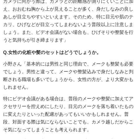
カメラに向かう際は、カメラとの距離感が測りにくいことに加
え、おおむね胸から上が見えることが多く、身だしなみの良し
あしが目立ちやすいといえます。そのため、特に目元や肌のテ
カリ、ひげなどが目立ってしまわないよう普段以上に注意しま
しょう。また、ビデオ会議がない場合も、ひげそりや整髪を行
うと気持ちが引き締まります」
Q.女性の化粧や髪のセットはどうでしょうか。
小野さん「基本的には男性と同じ理由で、メークも整髪も必要
でしょう。男性と違って、メークや整髪込みで身だしなみと判
断される職場も多いでしょうから、女性の方が、より大変かも
しれません。
特にビデオ会議がある場合は、普段のメークや整髪に加えてア
クセサリーを控えめにしたり、目元のメークを落ち着いたもの
に変えたりといった配慮があってもいいかもしれません。普
段、対面する際は気にならないことでも、カメラ越しだからこ
そ気になってしまうことも考えられます。