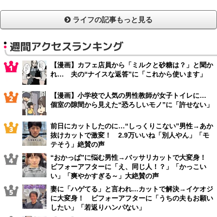
ライフの記事もっと見る
週間アクセスランキング
【漫画】カフェ店員から「ミルクと砂糖は？」と聞か
れ… 夫の“ナイスな返答”に「これから使います」
【漫画】小学校で人気の男性教師が女子トイレに…
個室の隙間から見えた“恐ろしいモノ”に「許せない」
前日にカットしたのに…“しっくりこない”男性→あか
抜けカットで激変！ 2.9万いいね「別人やん」「モ
テそう」絶賛の声
“おかっぱ”に悩む男性→バッサリカットで大変身！
ビフォーアフターに「え、同じ人！？」「かっこい
い」「爽やかすぎる～」大絶賛の声
妻に「ハゲてる」と言われ…カットで解決→イケオジ
に大変身！ ビフォーアフターに「うちの夫もお願い
したい」「若返りハンパない」