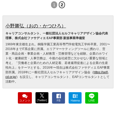
1
2
小野勝弘（おの・かつひろ）
キャリアコンサルタント、一般社団法人セルフキャリアデザイン協会代表
理事、株式会社ファサディエ EAP事業部 新規事業準備室
1969年東京都生まれ。桐蔭学園工業高等専門学校電気工学科卒業。2001〜
2016年までIT系企業に所属。エリアマーケティングツールに携わり、営
業・商品企画・事業企画・人材教育・労務管理などを経験。企業のホワイ
ト化・健康経営・人事労務は、今後の会社経営に欠かせない重要な領域と
考え、「労働者と企業のための人材定着、若者雇用促進による企業の生産
性向上」をテーマとする。2016年〜現在は株式会社ファサディエ EAP事業
部所属。2018年に一般社団法人セルフキャリアデザイン協会（
https://self-
cd.or.jp/
）を設立し、キャリアコンサルタント、EAPコンサルタントとして
活動中。
B!
(Twitter)
コメント
FB
Hatena
LINE