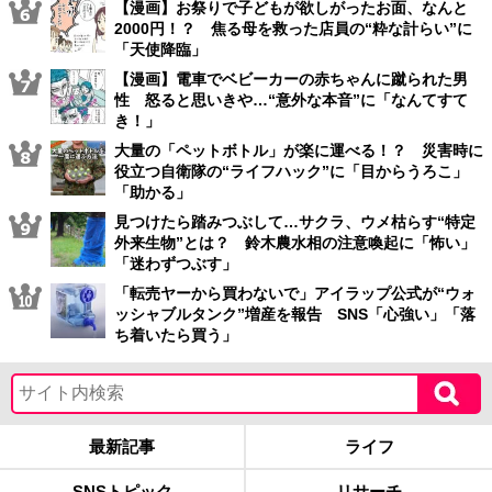
【漫画】お祭りで子どもが欲しがったお面、なんと
2000円！？ 焦る母を救った店員の“粋な計らい”に
「天使降臨」
【漫画】電車でベビーカーの赤ちゃんに蹴られた男
性 怒ると思いきや…“意外な本音”に「なんてすて
き！」
大量の「ペットボトル」が楽に運べる！？ 災害時に
役立つ自衛隊の“ライフハック”に「目からうろこ」
「助かる」
見つけたら踏みつぶして…サクラ、ウメ枯らす“特定
外来生物”とは？ 鈴木農水相の注意喚起に「怖い」
「迷わずつぶす」
「転売ヤーから買わないで」アイラップ公式が“ウォ
ッシャブルタンク”増産を報告 SNS「心強い」「落
ち着いたら買う」
最新記事
ライフ
SNSトピック
リサーチ