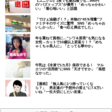
【ユニクロ】1枚でも重ね着でも…990円
の“バズトップス”が優秀！「めっちゃかわい
い」「着心地いい」と話題
「でけぇ油揚げ！？」本物の“45％増量”フ
ァミチキのサイズに驚愕 SNS「めっちゃお
いしかった」「食べ応え満点でした」
年を重ねて貧相に…“シワ＆面長”も気になる
女性→カットで10歳以上若返り！？「めち
ゃくちゃ美人に」「とっても華やか」
牛乳は《冷凍で1カ月》保存できる！ マル
エツの“活用術”にSNS「天才ですか」「発想
なかった」
【漫画】「無人島に1つ持っていくな
ら？」 男友達の“予想外の答え”に7.6万い
いね「一生大切にしたい友達」