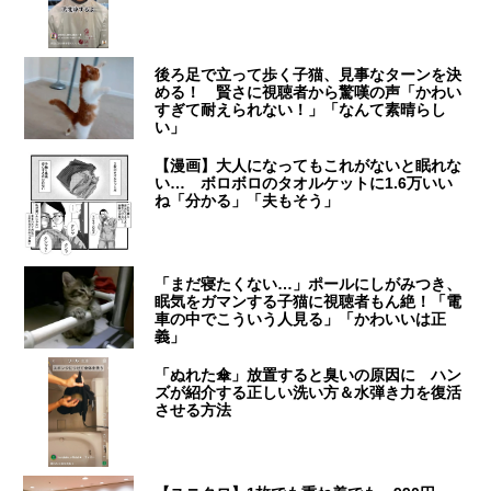
後ろ足で立って歩く子猫、見事なターンを決
める！ 賢さに視聴者から驚嘆の声「かわい
すぎて耐えられない！」「なんて素晴らし
い」
【漫画】大人になってもこれがないと眠れな
い… ボロボロのタオルケットに1.6万いい
ね「分かる」「夫もそう」
「まだ寝たくない…」ポールにしがみつき、
眠気をガマンする子猫に視聴者もん絶！「電
車の中でこういう人見る」「かわいいは正
義」
「ぬれた傘」放置すると臭いの原因に ハン
ズが紹介する正しい洗い方＆水弾き力を復活
させる方法