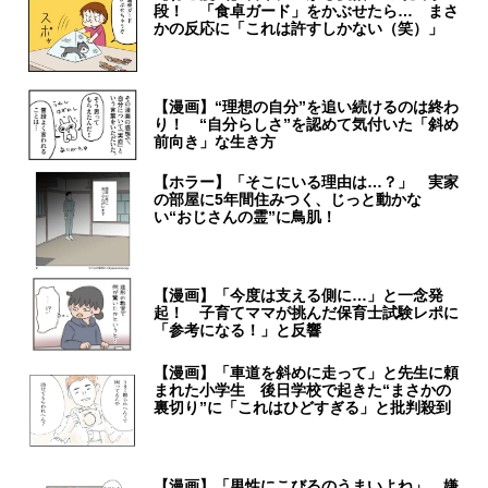
段！ 「食卓ガード」をかぶせたら… まさ
かの反応に「これは許すしかない（笑）」
【漫画】“理想の自分”を追い続けるのは終わ
り！ “自分らしさ”を認めて気付いた「斜め
前向き」な生き方
【ホラー】「そこにいる理由は…？」 実家
の部屋に5年間住みつく、じっと動かな
い“おじさんの霊”に鳥肌！
【漫画】「今度は支える側に…」と一念発
起！ 子育てママが挑んだ保育士試験レポに
「参考になる！」と反響
【漫画】「車道を斜めに走って」と先生に頼
まれた小学生 後日学校で起きた“まさかの
裏切り”に「これはひどすぎる」と批判殺到
【漫画】「男性にこびるのうまいよね」 嫌