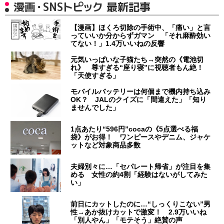
漫画・SNSトピック 最新記事
【漫画】ほくろ切除の手術中、「痛い」と言
っていいか分からずガマン 「それ麻酔効い
てない！」1.4万いいねの反響
元気いっぱいな子猫たち→突然の《電池切
れ》 尊すぎる“座り寝”に視聴者もん絶！
「天使すぎる」
モバイルバッテリーは何個まで機内持ち込み
OK？ JALのクイズに「間違えた」「知り
ませんでした」
1点あたり“596円”cocaの《5点選べる福
袋》がお得！ ワンピースやデニム、ジャケ
ットなど対象商品多数
夫婦別々に…「セパレート帰省」が注目を集
める 女性の約4割「経験はないがしてみた
い」
前日にカットしたのに…“しっくりこない”男
性→あか抜けカットで激変！ 2.9万いいね
「別人やん」「モテそう」絶賛の声