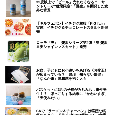
35度以上で「ビール」売れなくなる？ サ
ントリーが“猛暑限定”「夏生」を開発した意
外な背景
【キルフェボン】イチジク主役「FIG fair」
実施 イチジク＆チョコレートのタルト新発
売
ロッテ「爽」 贅沢シリーズ第4弾「爽 贅沢
果実シャインマスカット」発売
お盆、子どもにお小遣いをあげる《お盆玉》
が広まっている？ SNS「知らない風習」
「なんか嫌」違和感を抱く人も
バスケットに3匹の子猫がみちみち→事件発
生！？ ほっこりする結末に「かわいすぎ」
「天使みたい」
SAで「ラーメン＆チャーハン」は猛烈な眠