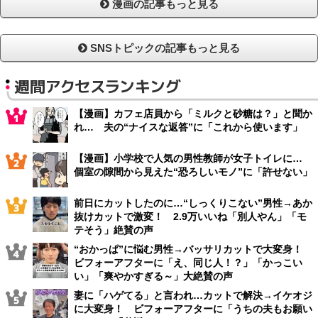
漫画の記事もっと見る
SNSトピックの記事もっと見る
週間アクセスランキング
【漫画】カフェ店員から「ミルクと砂糖は？」と聞か
れ… 夫の“ナイスな返答”に「これから使います」
【漫画】小学校で人気の男性教師が女子トイレに…
個室の隙間から見えた“恐ろしいモノ”に「許せない」
前日にカットしたのに…“しっくりこない”男性→あか
抜けカットで激変！ 2.9万いいね「別人やん」「モ
テそう」絶賛の声
“おかっぱ”に悩む男性→バッサリカットで大変身！
ビフォーアフターに「え、同じ人！？」「かっこい
い」「爽やかすぎる～」大絶賛の声
妻に「ハゲてる」と言われ…カットで解決→イケオジ
に大変身！ ビフォーアフターに「うちの夫もお願い