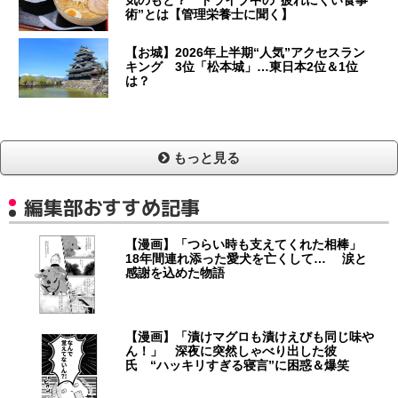
気のもと？ ドライブ中の“疲れにくい食事
術”とは【管理栄養士に聞く】
【お城】2026年上半期“人気”アクセスラン
キング 3位「松本城」…東日本2位＆1位
は？
もっと見る
編集部おすすめ記事
【漫画】「つらい時も支えてくれた相棒」
18年間連れ添った愛犬を亡くして… 涙と
感謝を込めた物語
【漫画】「漬けマグロも漬けえびも同じ味や
ん！」 深夜に突然しゃべり出した彼
氏 “ハッキリすぎる寝言”に困惑＆爆笑