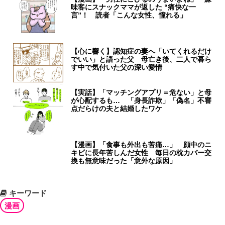
味客にスナックママが返した “痛快な一
言”！ 読者「こんな女性、憧れる」
【心に響く】認知症の妻へ「いてくれるだけ
でいい」と語った父 母亡き後、二人で暮ら
す中で気付いた父の深い愛情
【実話】「マッチングアプリ＝危ない」と母
が心配するも… 「身長詐欺」「偽名」不審
点だらけの夫と結婚したワケ
【漫画】「食事も外出も苦痛…」 顔中のニ
キビに長年苦しんだ女性 毎日の枕カバー交
換も無意味だった「意外な原因」
キーワード
漫画