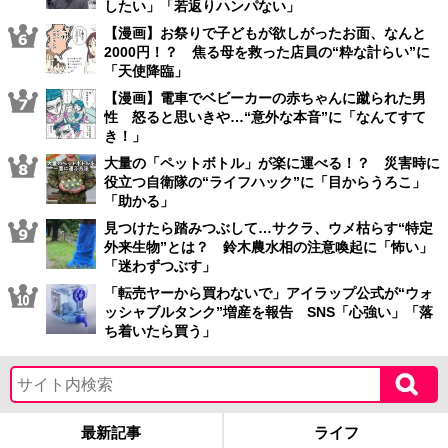
したい」「若返りハンパない」
【漫画】お祭りで子どもが欲しがったお面、なんと
2000円！？ 焦る母を救った店員の“粋な計らい”に
「天使降臨」
【漫画】電車でベビーカーの赤ちゃんに蹴られた男
性 怒ると思いきや…“意外な本音”に「なんてすて
き！」
大量の「ペットボトル」が楽に運べる！？ 災害時に
役立つ自衛隊の“ライフハック”に「目からうろこ」
「助かる」
見つけたら踏みつぶして…サクラ、ウメ枯らす“特定
外来生物”とは？ 鈴木農水相の注意喚起に「怖い」
「迷わずつぶす」
「転売ヤーから買わないで」アイラップ公式が“ウォ
ッシャブルタンク”増産を報告 SNS「心強い」「落
ち着いたら買う」
最新記事
ライフ