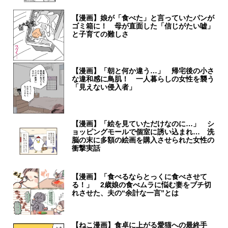
【漫画】娘が「食べた」と言っていたパンが
ゴミ箱に！ 母が直面した「信じがたい嘘」
と子育ての難しさ
【漫画】「朝と何か違う…」 帰宅後の小さ
な違和感に鳥肌！ 一人暮らしの女性を襲う
「見えない侵入者」
【漫画】「絵を見ていただけなのに…」 シ
ョッピングモールで個室に誘い込まれ… 洗
脳の末に多額の絵画を購入させられた女性の
衝撃実話
【漫画】「食べるならとっくに食べさせて
る！」 2歳娘の食べムラに悩む妻をブチ切
れさせた、夫の“余計な一言”とは
【ねこ漫画】食卓に上がる愛猫への最終手