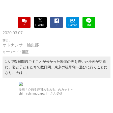
B!
(Twitter)
2
FB
Hatena
LINE
2020.03.07
著者 :
オトナンサー編集部
キーワード :
漫画
1人で数日間過ごすことが分かった瞬間の夫を描いた漫画が話題
に。妻と子どもたちで数日間、東京の祖母宅へ遊びに行くことに
なり、夫は…。
漫画「心踊る瞬間あるある」のカット＝
shin（shinmopapani）さん提供