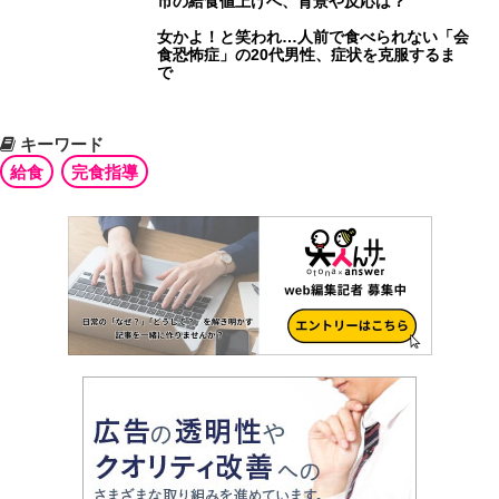
市の給食値上げへ、背景や反応は？
女かよ！と笑われ…人前で食べられない「会
食恐怖症」の20代男性、症状を克服するま
で
キーワード
給食
完食指導