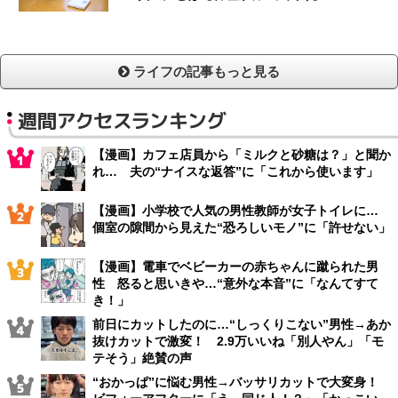
ライフの記事もっと見る
週間アクセスランキング
【漫画】カフェ店員から「ミルクと砂糖は？」と聞か
れ… 夫の“ナイスな返答”に「これから使います」
【漫画】小学校で人気の男性教師が女子トイレに…
個室の隙間から見えた“恐ろしいモノ”に「許せない」
【漫画】電車でベビーカーの赤ちゃんに蹴られた男
性 怒ると思いきや…“意外な本音”に「なんてすて
き！」
前日にカットしたのに…“しっくりこない”男性→あか
抜けカットで激変！ 2.9万いいね「別人やん」「モ
テそう」絶賛の声
“おかっぱ”に悩む男性→バッサリカットで大変身！