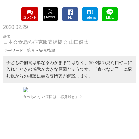
B!
(Twitter)
コメント
FB
Hatena
LINE
2020.02.29
著者 :
日本会食恐怖症克服支援協会 山口健太
キーワード :
給食
•
完食指導
子どもの偏食は単なるわがままではなく、食べ物の見た目や口に
入れたときの感覚が大きな原因だそうです。「食べない子」に悩
む親からの相談に乗る専門家が解説します。
食べられない原因は「感覚過敏」？