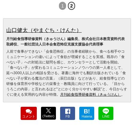
1
2
山口健太（やまぐち・けんた）
月刊給食指導研修資料（きゅうけん）編集長、株式会社日本教育資料代表
取締役、一般社団法人日本会食恐怖症克服支援協会代表理事
人前で食事ができない「会食恐怖症」の当事者経験から、食べる相手やコ
ミュニケーションの違いによって食欲が増減することを実感。既存の「食
べない子」への対処法に疑問を感じ、カウンセラーとして活動を開始。
「食べない子」が変わるコミュニケーションノウハウの第一人者として、
延べ3000人以上の相談を受ける。著書に海外でも翻訳出版されている「食
べない子が変わる魔法の言葉」（辰巳出版）などがあり、給食指導などの
研修を保育所や学校などの栄養士・教職員に向けて行っている。「目から
うろこの内容」と言われるほど“とにかく分かりやすい解説”と、今日からす
ぐに使える実用的な内容が特徴。
月刊給食指導研修資料（きゅうけん）
。
B!
(Twitter)
コメント
FB
Hatena
LINE