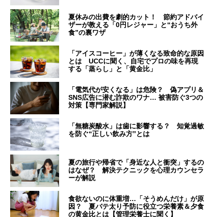
夏休みの出費を劇的カット！ 節約アドバイ
ザーが教える「0円レジャー」と“おうち外
食”の裏ワザ
「アイスコーヒー」が薄くなる致命的な原因
とは UCCに聞く、自宅でプロの味を再現
する「蒸らし」と「黄金比」
「電気代が安くなる」は危険？ 偽アプリ＆
SNS広告に潜む詐欺のワナ… 被害防ぐ3つの
対策【専門家解説】
「無糖炭酸水」は歯に影響する？ 知覚過敏
を防ぐ“正しい飲み方”とは
夏の旅行や帰省で「身近な人と衝突」するの
はなぜ？ 解決テクニックを心理カウンセラ
ーが解説
食欲ないのに体重増…「そうめんだけ」が原
因？ 夏バテ太り予防に役立つ栄養素＆夕食
の黄金比とは【管理栄養士に聞く】