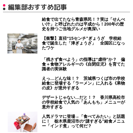
編集部おすすめ記事
給食で出てたなら青森県民！？実は「せんべ
い汁」と呼ばれたのは平成から！200年の歴
史を持つご当地グルメが奥深い
【衝撃】直径“15センチ”ぎょうざ 学校給
食で誕生した「津ぎょうざ」 全国区になっ
たワケ
「残さず食べよう」の指導は“虐待”か？ 偏
食＋食物アレルギーの《自閉症児》を育てた
識者の実体験
えっ…どんな味！？ 茨城県つくば市の学校
給食に登場する「ラーメン」に入れる《果物
の皮》が意外すぎる
デザートじゃない…だと！？ 香川県高松市
の学校給食で人気の「あんもち」メニューが
意外すぎる
人気ドラマに登場→「食べてみたい」と話題
に！ 栃木県鹿沼市の“謎すぎる”給食メニュ
ー「インド煮」って何だ？