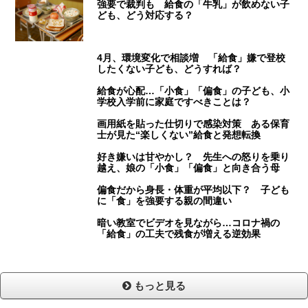
強要で裁判も 給食の「牛乳」が飲めない子
ども、どう対応する？
4月、環境変化で相談増 「給食」嫌で登校
したくない子ども、どうすれば？
給食が心配…「小食」「偏食」の子ども、小
学校入学前に家庭ですべきことは？
画用紙を貼った仕切りで感染対策 ある保育
士が見た“楽しくない”給食と発想転換
好き嫌いは甘やかし？ 先生への怒りを乗り
越え、娘の「小食」「偏食」と向き合う母
偏食だから身長・体重が平均以下？ 子ども
に「食」を強要する親の間違い
暗い教室でビデオを見ながら…コロナ禍の
「給食」の工夫で残食が増える逆効果
もっと見る