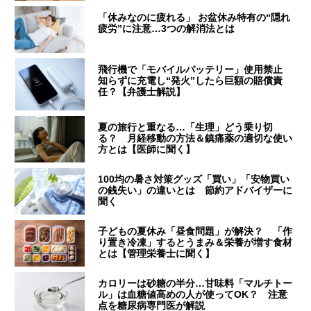
「休みなのに疲れる」 お盆休み特有の“隠れ
疲労”に注意…3つの解消法とは
飛行機で「モバイルバッテリー」使用禁止
知らずに充電し“発火”したら巨額の賠償責
任？【弁護士解説】
夏の旅行と重なる…「生理」どう乗り切
る？ 月経移動の方法＆鎮痛薬の適切な使い
方とは【医師に聞く】
100均の暑さ対策グッズ「買い」「安物買い
の銭失い」の違いとは 節約アドバイザーに
聞く
子どもの夏休み「昼食問題」が解決？ 「作
り置き冷凍」するとうまみ＆栄養が増す食材
とは【管理栄養士に聞く】
カロリーは砂糖の半分…甘味料「マルチトー
ル」は血糖値高めの人が使ってOK？ 注意
点を糖尿病専門医が解説