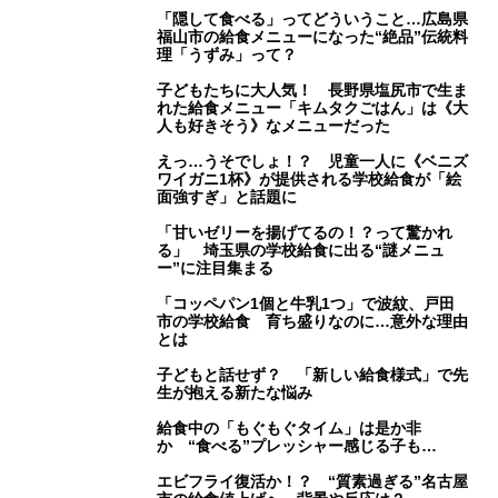
「隠して食べる」ってどういうこと…広島県
福山市の給食メニューになった“絶品”伝統料
理「うずみ」って？
子どもたちに大人気！ 長野県塩尻市で生ま
れた給食メニュー「キムタクごはん」は《大
人も好きそう》なメニューだった
えっ…うそでしょ！？ 児童一人に《ベニズ
ワイガニ1杯》が提供される学校給食が「絵
面強すぎ」と話題に
「甘いゼリーを揚げてるの！？って驚かれ
る」 埼玉県の学校給食に出る“謎メニュ
ー”に注目集まる
「コッペパン1個と牛乳1つ」で波紋、戸田
市の学校給食 育ち盛りなのに…意外な理由
とは
子どもと話せず？ 「新しい給食様式」で先
生が抱える新たな悩み
給食中の「もぐもぐタイム」は是か非
か “食べる”プレッシャー感じる子も…
エビフライ復活か！？ “質素過ぎる”名古屋