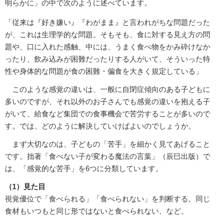
明らかに」の中で次のように述べています。
「従来は『好き嫌い』『わがまま』と言われがちな問題だった
が、これは生理学的な問題。そもそも、食に対する見え方の問
題や、口に入れた感触、中には、うまく食べ物をかみ砕けなか
ったり、飲み込みが困難だったりする人がいて、そういった特
性や身体的な問題が食の困難・偏食を大きく規定している」
このような感覚の違いは、一般に自閉症傾向のある子どもに
多いのですが、それ以外のお子さんでも感覚の違いを抱える子
がいて、給食など集団での食事機会で苦労することが多いので
す。では、どのように解決していけばよいのでしょうか。
まず大切なのは、子どもの「苦手」を細かく見てあげること
です。拙著「食べない子が変わる魔法の言葉」（辰巳出版）で
は、「感覚的な苦手」を6つに分類しています。
（1）見た目
視覚優位で「食べられる」「食べられない」を判断する。同じ
食材もいつもと同じ形ではないと食べられない、など。