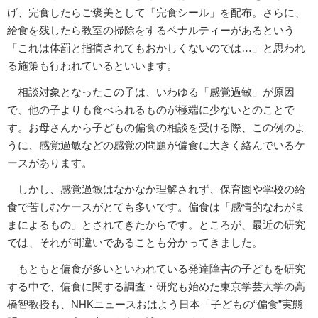
げ、完食したらご褒美として「完食シール」を配布。さらに、
給食を残したら教室の掃除をするペナルティーがあるという
「これは体罰と指摘されてもおかしくないのでは…」と思われ
る施策も行われているといいます。
相談対象となったこの子は、いわゆる「感覚過敏」が原因
で、他の子よりも食べられるものが極端に少ないとのことで
す。お母さんから子どもの偏食の相談を受ける際、この例のよ
うに、感覚過敏などの感覚の問題が偏食に大きく絡んでいるケ
ースがあります。
しかし、感覚過敏はなかなか理解されず、保育園や学校の給
食で苦しむケースがとても多いです。偏食は「感情的なわがま
まによるもの」とされてきたからです。ところが、最近の研究
では、それが間違いであることも分かってきました。
もともと偏食が多いといわれている発達障害の子どもを研究
する中で、偏食に関する調査・研究も始めた東京学芸大学の高
橋智教授も、NHKニュースおはよう日本「子どもの“偏食”実態