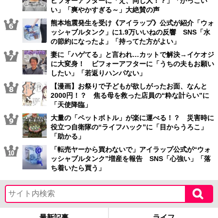
ビフォーアフターに「え、同じ人！？」「かっこい
い」「爽やかすぎる～」大絶賛の声
熊本地震発生を受け《アイラップ》公式が紹介「ウォ
ッシャブルタンク」に1.9万いいねの反響 SNS「水
の節約になったよ」「持ってた方がよい」
妻に「ハゲてる」と言われ…カットで解決→イケオジ
に大変身！ ビフォーアフターに「うちの夫もお願い
したい」「若返りハンパない」
【漫画】お祭りで子どもが欲しがったお面、なんと
2000円！？ 焦る母を救った店員の“粋な計らい”に
「天使降臨」
大量の「ペットボトル」が楽に運べる！？ 災害時に
役立つ自衛隊の“ライフハック”に「目からうろこ」
「助かる」
「転売ヤーから買わないで」アイラップ公式が“ウォ
ッシャブルタンク”増産を報告 SNS「心強い」「落
ち着いたら買う」
最新記事
ライフ