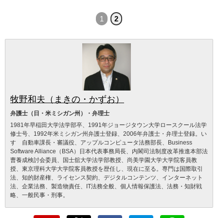
1
2
牧野和夫（まきの・かずお）
弁護士（日・米ミシガン州）・弁理士
1981年早稲田大学法学部卒、1991年ジョージタウン大学ロースクール法学
修士号、1992年米ミシガン州弁護士登録、2006年弁護士・弁理士登録。い
すゞ自動車課長・審議役、アップルコンピュータ法務部長、Business
Software Alliance（BSA）日本代表事務局長、内閣司法制度改革推進本部法
曹養成検討会委員、国士舘大学法学部教授、尚美学園大学大学院客員教
授、東京理科大学大学院客員教授を歴任し、現在に至る。専門は国際取引
法、知的財産権、ライセンス契約、デジタルコンテンツ、インターネット
法、企業法務、製造物責任、IT法務全般、個人情報保護法、法務・知財戦
略、一般民事・刑事。