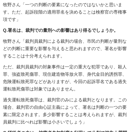
牧野さん「一つの判断の要素になったのではないかと思いま
す。ただ、起訴段階の適用罪名を決めることは検察官の専権事
項です」
Q.署名は、裁判での量刑への影響はあり得るでしょうか。
牧野さん「裁判員裁判による裁判の場合、市民の判断が量刑な
どの判断に重要な影響を与えると思われますので、署名が影響
することは十分考えられます。
ただ、裁判員裁判の対象事件は一定の重大な犯罪であり、殺人
罪、強盗致死傷罪、現住建造物等放火罪、身代金目的誘拐罪、
危険運転致死罪などがありますが、今回の起訴罪名である過失
運転致死傷罪は対象ではありません。
過失運転致死傷罪は、裁判官のみによる裁判となります。この
場合、裁判官の自由心証主義によって、署名は判断の一つの要
素に限定されます。多少影響することは考えられますが、裁判
員裁判に比べれば影響は小さいでしょう」