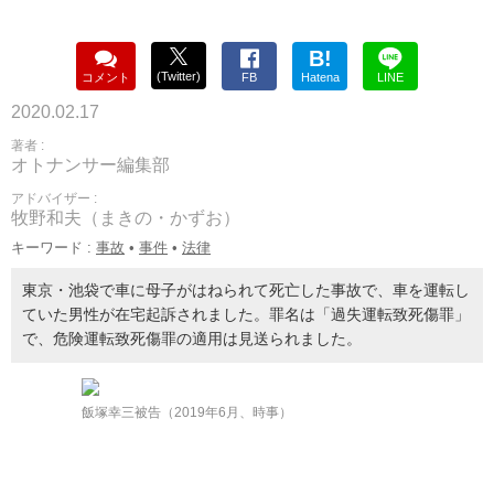
B!
(Twitter)
コメント
FB
Hatena
LINE
2020.02.17
著者 :
オトナンサー編集部
アドバイザー :
牧野和夫（まきの・かずお）
キーワード :
事故
•
事件
•
法律
東京・池袋で車に母子がはねられて死亡した事故で、車を運転し
ていた男性が在宅起訴されました。罪名は「過失運転致死傷罪」
で、危険運転致死傷罪の適用は見送られました。
飯塚幸三被告（2019年6月、時事）