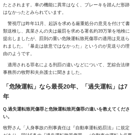
たとされます。車の機能に異常はなく、ブレーキを踏んだ形跡
はなかったとみられています。
警視庁は昨年11月、起訴を求める厳重処分の意見を付けて書
類送検し、真菜さんの夫は厳罰を求める署名約39万筆を地検に
提出しましたが、罰則の重い危険運転致死傷罪の適用は見送ら
れました。「暴走は故意ではなかった」というのが見送りの理
由のようです。
適用される罪名による刑罰の違いなどについて、芝綜合法律
事務所の牧野和夫弁護士に聞きました。
「危険運転」なら最長20年、「過失運転」は7
年
Q.過失運転致死傷罪と危険運転致死傷罪の違いを教えてくださ
い。
牧野さん「人身事故の刑事責任は『自動車運転処罰法』に規定