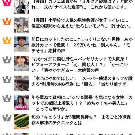
【漫画】カフェ店員から「ミルクと砂糖は？」と聞か
れ… 夫の“ナイスな返答”に「これから使います」
【漫画】小学校で人気の男性教師が女子トイレに…
個室の隙間から見えた“恐ろしいモノ”に「許せない」
前日にカットしたのに…“しっくりこない”男性→あか
抜けカットで激変！ 2.9万いいね「別人やん」「モ
テそう」絶賛の声
“おかっぱ”に悩む男性→バッサリカットで大変身！
ビフォーアフターに「え、同じ人！？」「かっこい
い」「爽やかすぎる～」大絶賛の声
「本当にやめてほしい」 スーパー銭湯スタッフが訴
える“利用時のNG行為”に「困る」「当たり前すぎ」
年を重ねて貧相に…“シワ＆面長”も気になる女性→カ
ットで10歳以上若返り！？「めちゃくちゃ美人に」
「とっても華やか」
旬の「キュウリ」が3週間長持ち？ まるごと冷凍保
存＆解凍のテクニックとは