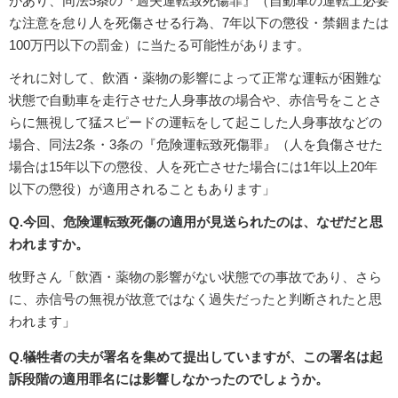
があり、同法5条の『過失運転致死傷罪』（自動車の運転上必要
な注意を怠り人を死傷させる行為、7年以下の懲役・禁錮または
100万円以下の罰金）に当たる可能性があります。
それに対して、飲酒・薬物の影響によって正常な運転が困難な
状態で自動車を走行させた人身事故の場合や、赤信号をことさ
らに無視して猛スピードの運転をして起こした人身事故などの
場合、同法2条・3条の『危険運転致死傷罪』（人を負傷させた
場合は15年以下の懲役、人を死亡させた場合には1年以上20年
以下の懲役）が適用されることもあります」
Q.今回、危険運転致死傷の適用が見送られたのは、なぜだと思
われますか。
牧野さん「飲酒・薬物の影響がない状態での事故であり、さら
に、赤信号の無視が故意ではなく過失だったと判断されたと思
われます」
Q.犠牲者の夫が署名を集めて提出していますが、この署名は起
訴段階の適用罪名には影響しなかったのでしょうか。