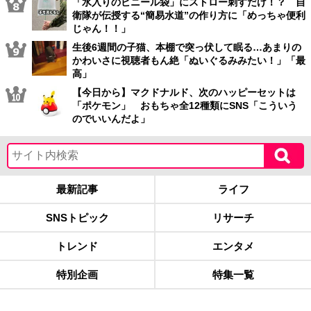
「水入りのビニール袋」にストロー刺すだけ！？ 自
衛隊が伝授する“簡易水道”の作り方に「めっちゃ便利
じゃん！！」
生後6週間の子猫、本棚で突っ伏して眠る…あまりの
かわいさに視聴者もん絶「ぬいぐるみみたい！」「最
高」
【今日から】マクドナルド、次のハッピーセットは
「ポケモン」 おもちゃ全12種類にSNS「こういう
のでいいんだよ」
最新記事
ライフ
SNSトピック
リサーチ
トレンド
エンタメ
特別企画
特集一覧