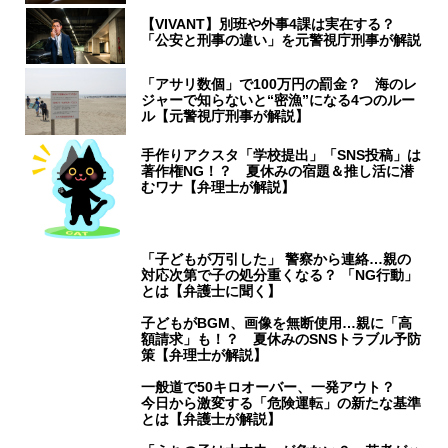
【VIVANT】別班や外事4課は実在する？
「公安と刑事の違い」を元警視庁刑事が解説
「アサリ数個」で100万円の罰金？ 海のレ
ジャーで知らないと“密漁”になる4つのルー
ル【元警視庁刑事が解説】
手作りアクスタ「学校提出」「SNS投稿」は
著作権NG！？ 夏休みの宿題＆推し活に潜
むワナ【弁理士が解説】
「子どもが万引した」 警察から連絡…親の
対応次第で子の処分重くなる？ 「NG行動」
とは【弁護士に聞く】
子どもがBGM、画像を無断使用…親に「高
額請求」も！？ 夏休みのSNSトラブル予防
策【弁理士が解説】
一般道で50キロオーバー、一発アウト？
今日から激変する「危険運転」の新たな基準
とは【弁護士が解説】