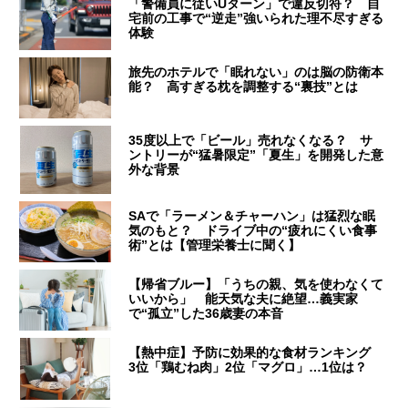
「警備員に従いUターン」で違反切符？ 自
宅前の工事で“逆走”強いられた理不尽すぎる
体験
旅先のホテルで「眠れない」のは脳の防衛本
能？ 高すぎる枕を調整する“裏技”とは
35度以上で「ビール」売れなくなる？ サ
ントリーが“猛暑限定”「夏生」を開発した意
外な背景
SAで「ラーメン＆チャーハン」は猛烈な眠
気のもと？ ドライブ中の“疲れにくい食事
術”とは【管理栄養士に聞く】
【帰省ブルー】「うちの親、気を使わなくて
いいから」 能天気な夫に絶望…義実家
で“孤立”した36歳妻の本音
【熱中症】予防に効果的な食材ランキング
3位「鶏むね肉」2位「マグロ」…1位は？