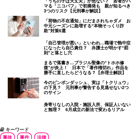
「うちの子は大丈夫」が危ない？ 若者がハ
マる「ニコパフ」で初摘発も 親が知るべき
3つのリスク【元刑事が解説】
「荷物の不在通知」にだまされちゃダメ お
中元シーズンに急増する“本物そっくり詐
欺”対策6選
「自己管理が悪い」といわれ…職場で熱中症
になったら自己責任？ 弁護士が明かす“罰
則”と落とし穴
まるで落書き…ブラジル聖像の“トホホ修
復”が炎上！ 日本で「著作権切れ」作品を
勝手に直したらどうなる？【弁理士解説】
今のピンポンダッシュ、実は「トクリュウ」
の下見？ 元刑事が警告する見逃せない2つ
のサイン
身寄りなしの入院・施設入所、保証人いない
と無理？ 6月成立の新法で変わるリアル
キーワード
事故
事件
法律