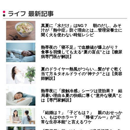
ライフ 最新記事
真夏に「水だけ」はNG？ 朝のだし、みそ
汁が「熱中症」防ぐ理由とは…管理栄養士に
聞く火を使わない時短レシピ
熱帯夜の「寝不足」で血糖値が爆上がり？
食事を我慢しても太る“夏の盲点”とは【糖尿
病専門医が解説】
夏のドライヤー熱風がつらい…髪がすぐ乾く
当て方＆タオルドライの“神テク”とは【美容
師解説】
熱帯夜に「接触冷感」シーツは逆効果？ 結
局暑い理由＆夏の快眠に導く“意外な寝具”と
は【専門家解説】
「結婚は？」「子どもは？」 親のおせっか
い、もはやホラー？ 「帰省ブルー」が“正
常な生存本能”と言えるワケ