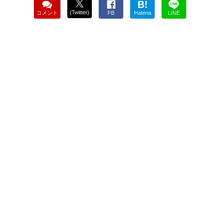
B!
(Twitter)
コメント
FB
Hatena
LINE