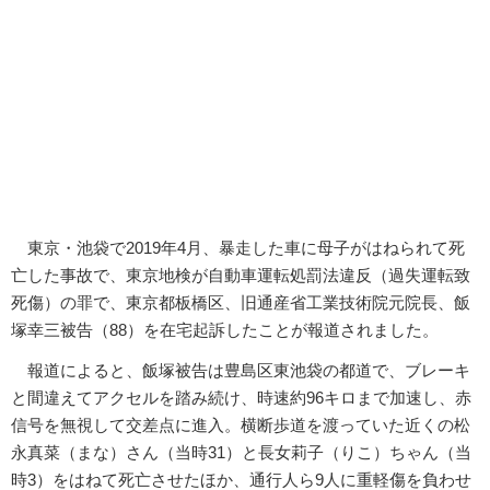
東京・池袋で2019年4月、暴走した車に母子がはねられて死
亡した事故で、東京地検が自動車運転処罰法違反（過失運転致
死傷）の罪で、東京都板橋区、旧通産省工業技術院元院長、飯
塚幸三被告（88）を在宅起訴したことが報道されました。
報道によると、飯塚被告は豊島区東池袋の都道で、ブレーキ
と間違えてアクセルを踏み続け、時速約96キロまで加速し、赤
信号を無視して交差点に進入。横断歩道を渡っていた近くの松
永真菜（まな）さん（当時31）と長女莉子（りこ）ちゃん（当
時3）をはねて死亡させたほか、通行人ら9人に重軽傷を負わせ