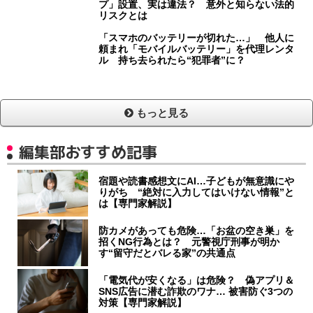
プ」設置、実は違法？ 意外と知らない法的
リスクとは
「スマホのバッテリーが切れた…」 他人に
頼まれ「モバイルバッテリー」を代理レンタ
ル 持ち去られたら“犯罪者”に？
もっと見る
編集部おすすめ記事
宿題や読書感想文にAI…子どもが無意識にや
りがち “絶対に入力してはいけない情報”と
は【専門家解説】
防カメがあっても危険…「お盆の空き巣」を
招くNG行為とは？ 元警視庁刑事が明か
す“留守だとバレる家”の共通点
「電気代が安くなる」は危険？ 偽アプリ＆
SNS広告に潜む詐欺のワナ… 被害防ぐ3つの
対策【専門家解説】