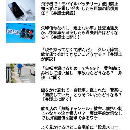
飛行機で「モバイルバッテリー」使用禁止
知らずに充電し“発火”したら巨額の賠償責
任？【弁護士解説】
矢印信号なのに「進まない車」は交通違反
か…後続車が追突したら過失割合はどうな
る？【弁護士に聞く】
「現金持ってなくて詰んだ」 クレカ障害、
飲食店で会計できない…どうする？【弁護士
が解説】
「自転車避けるため」でもNG？ 黄色線は
み出して追い越し…事故ならどうなる？ 弁
護士に聞く
鍵をかけ忘れて「自転車」盗まれた…警察に
「施錠していた」とうそついたらどうなる？
【弁護士に聞く】
飲食店の「無断キャンセル」被害…前払い制
じゃなきゃ泣き寝入り？ 実は事前対策なし
でも損害賠償を請求できるワケ
よく見かけるけど…自宅前に「段差スロー