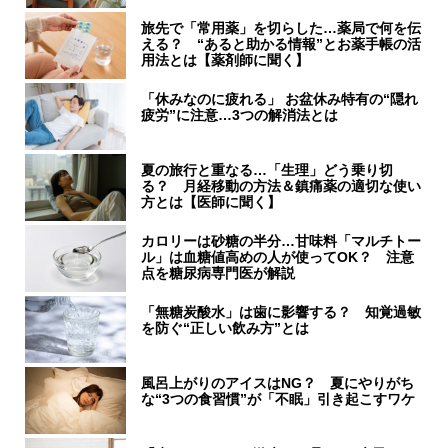
旅先で「常用薬」を切らした…薬局で何を伝
える？ “あると助かる情報”とお薬手帳の活
用法とは【薬剤師に聞く】
「休みなのに疲れる」 お盆休み特有の“隠れ
疲労”に注意…3つの解消法とは
夏の旅行と重なる…「生理」どう乗り切
る？ 月経移動の方法＆鎮痛薬の適切な使い
方とは【医師に聞く】
カロリーは砂糖の半分…甘味料「マルチトー
ル」は血糖値高めの人が使ってOK？ 注意
点を糖尿病専門医が解説
「無糖炭酸水」は歯に影響する？ 知覚過敏
を防ぐ“正しい飲み方”とは
風呂上がりのアイスはNG？ 夏にやりがち
な“3つの食習慣”が「不眠」引き起こすワケ