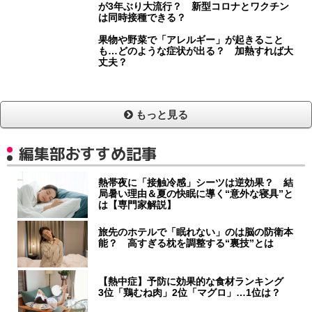
が3年ぶり大流行？ 新型コロナとワクチン
は同時接種できる？
果物や野菜で「アレルギー」が起きること
も…どのような症状が出る？ 加熱すれば大
丈夫？
もっと見る
編集部おすすめ記事
熱帯夜に「接触冷感」シーツは逆効果？ 結
局暑い理由＆夏の快眠に導く“意外な寝具”と
は【専門家解説】
旅先のホテルで「眠れない」のは脳の防衛本
能？ 高すぎる枕を調整する“裏技”とは
【熱中症】予防に効果的な食材ランキング
3位「鶏むね肉」2位「マグロ」…1位は？