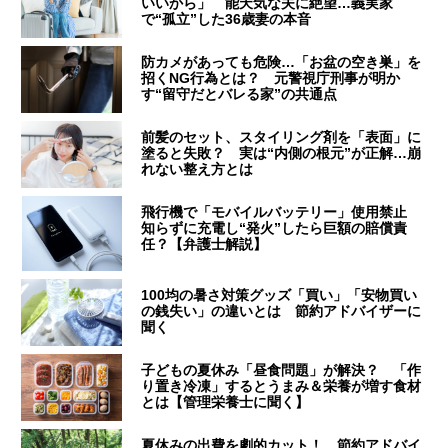
いいから」 能天気な夫に絶望…義実家
で“孤立”した36歳妻の本音
防カメがあっても危険…「お盆の空き巣」を
招くNG行為とは？ 元警視庁刑事が明か
す“留守だとバレる家”の共通点
前髪のセット、スタイリング剤を「表面」に
塗ると失敗？ 実は“内側の根元”が正解…崩
れない整え方とは
飛行機で「モバイルバッテリー」使用禁止
知らずに充電し“発火”したら巨額の賠償責
任？【弁護士解説】
100均の暑さ対策グッズ「買い」「安物買い
の銭失い」の違いとは 節約アドバイザーに
聞く
子どもの夏休み「昼食問題」が解決？ 「作
り置き冷凍」するとうまみ＆栄養が増す食材
とは【管理栄養士に聞く】
夏休みの出費を劇的カット！ 節約アドバイ