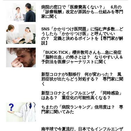
病院の窓口で「医療費高くない？」 6月の
「診療報酬」改定が原因かも…仕組みを専門
家に聞く
SNS「かかりつけ医問題」に悩む声多数…ど
うしたら「かかりつけ医」と呼んでいい
の？ 定義と決めるポイントを【専門家が解
説】
「BUCK‐TICK」櫻井敦司さんも…急に発症
「脳幹出血」の怖さとは？ なりやすい人＆
予防法を医療ジャーナリストに聞く
新型コロナが5類移行 何が変わった？ 風
邪症状が出たらどう対処する？ 専門家に聞
く
新型コロナとインフルエンザ、「同時感染」
はある？ 重症化の可能性高くなる？
ちまたの「病院ランキング」信用度は？ 専
門家に聞いてみた
南半球で今夏流行、日本でもインフルエンザ