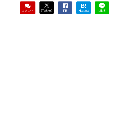
B!
(Twitter)
コメント
FB
Hatena
LINE