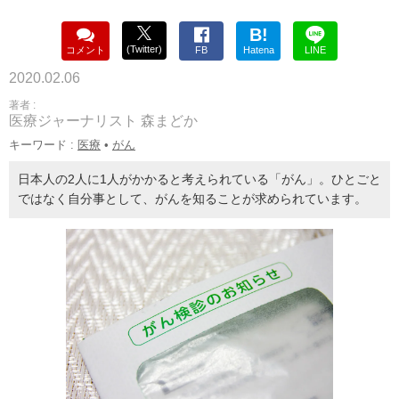
B!
(Twitter)
コメント
FB
Hatena
LINE
2020.02.06
著者 :
医療ジャーナリスト 森まどか
キーワード :
医療
•
がん
日本人の2人に1人がかかると考えられている「がん」。ひとごと
ではなく自分事として、がんを知ることが求められています。