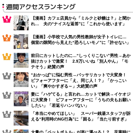
週間アクセスランキング
【漫画】カフェ店員から「ミルクと砂糖は？」と聞か
れ… 夫の“ナイスな返答”に「これから使います」
【漫画】小学校で人気の男性教師が女子トイレに…
個室の隙間から見えた“恐ろしいモノ”に「許せない」
前日にカットしたのに…“しっくりこない”男性→あか
抜けカットで激変！ 2.9万いいね「別人やん」「モ
テそう」絶賛の声
“おかっぱ”に悩む男性→バッサリカットで大変身！
ビフォーアフターに「え、同じ人！？」「かっこい
い」「爽やかすぎる～」大絶賛の声
妻に「ハゲてる」と言われ…カットで解決→イケオジ
に大変身！ ビフォーアフターに「うちの夫もお願い
したい」「若返りハンパない」
「本当にやめてほしい」 スーパー銭湯スタッフが訴
える“利用時のNG行為”に「困る」「当たり前すぎ」
大量の「ペットボトル」が楽に運べる！？ 災害時に