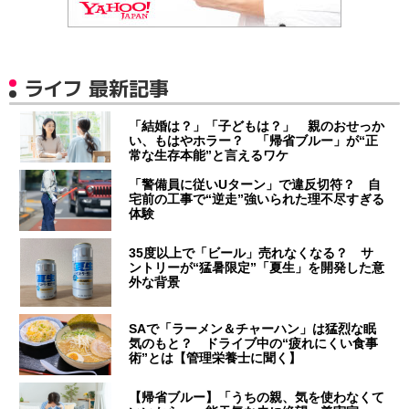
ライフ 最新記事
「結婚は？」「子どもは？」 親のおせっか
い、もはやホラー？ 「帰省ブルー」が“正
常な生存本能”と言えるワケ
「警備員に従いUターン」で違反切符？ 自
宅前の工事で“逆走”強いられた理不尽すぎる
体験
35度以上で「ビール」売れなくなる？ サ
ントリーが“猛暑限定”「夏生」を開発した意
外な背景
SAで「ラーメン＆チャーハン」は猛烈な眠
気のもと？ ドライブ中の“疲れにくい食事
術”とは【管理栄養士に聞く】
【帰省ブルー】「うちの親、気を使わなくて