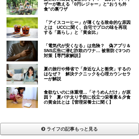
ザーが教える「0円レジャー」と“おうち外
食”の裏ワザ
「アイスコーヒー」が薄くなる致命的な原因
とは UCCに聞く、自宅でプロの味を再現
する「蒸らし」と「黄金比」
「電気代が安くなる」は危険？ 偽アプリ＆
SNS広告に潜む詐欺のワナ… 被害防ぐ3つの
対策【専門家解説】
夏の旅行や帰省で「身近な人と衝突」するの
はなぜ？ 解決テクニックを心理カウンセラ
ーが解説
食欲ないのに体重増…「そうめんだけ」が原
因？ 夏バテ太り予防に役立つ栄養素＆夕食
の黄金比とは【管理栄養士に聞く】
ライフの記事もっと見る