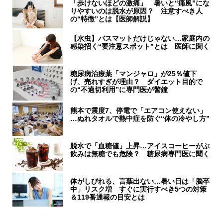
「歩けないほどの激痛」 暑いと“痛風”にな
りやすいのは脱水が原因？ 注意すべき人
の“特徴”とは【医師解説】
【水虫】バスマットだけじゃない…家庭内の
感染招く“要注意スポット”とは 医師に聞く
糖尿病治療薬「マンジャロ」が25％値下
げ、売れすぎが理由？ ダイエット目的で
の“不適切利用”に専門医が警鐘
熊本で震度7、停電で「エアコン使えない」
…ぬれタオルで熱中症を防ぐ“体の冷やし方”
脱水で「血糖値」上昇…アイスコーヒーがぶ
飲みは無糖でも危険？ 糖尿病専門医に聞く
体がしびれる、言葉出ない…暑い日は「脳卒
中」リスク増 すぐに実行すべき5つの対策
＆119番通報の目安とは