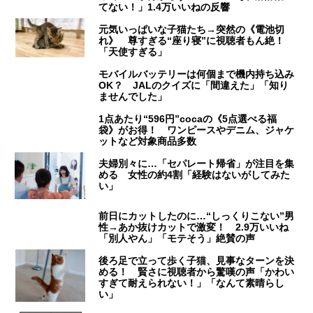
てない！」1.4万いいねの反響
元気いっぱいな子猫たち→突然の《電池切
れ》 尊すぎる“座り寝”に視聴者もん絶！
「天使すぎる」
モバイルバッテリーは何個まで機内持ち込み
OK？ JALのクイズに「間違えた」「知り
ませんでした」
1点あたり“596円”cocaの《5点選べる福
袋》がお得！ ワンピースやデニム、ジャケ
ットなど対象商品多数
夫婦別々に…「セパレート帰省」が注目を集
める 女性の約4割「経験はないがしてみた
い」
前日にカットしたのに…“しっくりこない”男
性→あか抜けカットで激変！ 2.9万いいね
「別人やん」「モテそう」絶賛の声
後ろ足で立って歩く子猫、見事なターンを決
める！ 賢さに視聴者から驚嘆の声「かわい
すぎて耐えられない！」「なんて素晴らし
い」