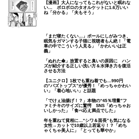
【漫画】大人になってもこれがないと眠れな
い… ボロボロのタオルケットに1.6万いい
ね「分かる」「夫もそう」
「まだ寝たくない…」ポールにしがみつき、
眠気をガマンする子猫に視聴者もん絶！「電
車の中でこういう人見る」「かわいいは正
義」
「ぬれた傘」放置すると臭いの原因に ハン
ズが紹介する正しい洗い方＆水弾き力を復活
させる方法
【ユニクロ】1枚でも重ね着でも…990円
の“バズトップス”が優秀！「めっちゃかわい
い」「着心地いい」と話題
「でけぇ油揚げ！？」本物の“45％増量”フ
ァミチキのサイズに驚愕 SNS「めっちゃお
いしかった」「食べ応え満点でした」
年を重ねて貧相に…“シワ＆面長”も気になる
女性→カットで10歳以上若返り！？「めち
ゃくちゃ美人に」「とっても華やか」