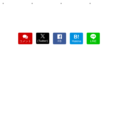
B!
(Twitter)
コメント
FB
Hatena
LINE