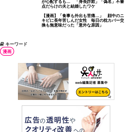
が心配するも… 「身長詐欺」「偽名」不審
点だらけの夫と結婚したワケ
【漫画】「食事も外出も苦痛…」 顔中のニ
キビに長年苦しんだ女性 毎日の枕カバー交
換も無意味だった「意外な原因」
キーワード
漫画