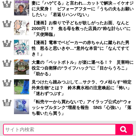
妻に「ハゲてる」と言われ…カットで解決→イケオジ
に大変身！ ビフォーアフターに「うちの夫もお願い
したい」「若返りハンパない」
【漫画】お祭りで子どもが欲しがったお面、なんと
2000円！？ 焦る母を救った店員の“粋な計らい”に
「天使降臨」
【漫画】電車でベビーカーの赤ちゃんに蹴られた男
性 怒ると思いきや…“意外な本音”に「なんてすて
き！」
大量の「ペットボトル」が楽に運べる！？ 災害時に
役立つ自衛隊の“ライフハック”に「目からうろこ」
「助かる」
見つけたら踏みつぶして…サクラ、ウメ枯らす“特定
外来生物”とは？ 鈴木農水相の注意喚起に「怖い」
「迷わずつぶす」
「転売ヤーから買わないで」アイラップ公式が“ウォ
ッシャブルタンク”増産を報告 SNS「心強い」「落
ち着いたら買う」