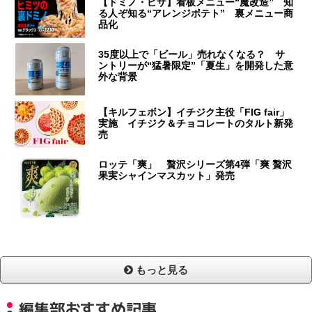
【ドミノ・ピザ】看板メニュー“魔改造” 知
る人ぞ知る“アレンジポテト” 裏メニュー商
品化
35度以上で「ビール」売れなくなる？ サ
ントリーが“猛暑限定”「夏生」を開発した意
外な背景
【キルフェボン】イチジク主役「FIG fair」
実施 イチジク＆チョコレートのタルト新発
売
ロッテ「爽」 贅沢シリーズ第4弾「爽 贅沢
果実シャインマスカット」発売
もっと見る
編集部おすすめ記事