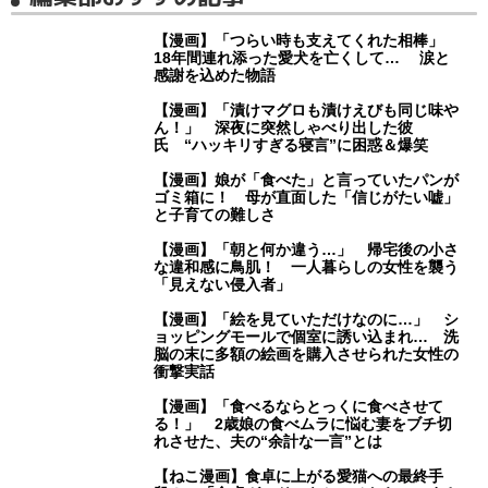
【漫画】「つらい時も支えてくれた相棒」
18年間連れ添った愛犬を亡くして… 涙と
感謝を込めた物語
【漫画】「漬けマグロも漬けえびも同じ味や
ん！」 深夜に突然しゃべり出した彼
氏 “ハッキリすぎる寝言”に困惑＆爆笑
【漫画】娘が「食べた」と言っていたパンが
ゴミ箱に！ 母が直面した「信じがたい嘘」
と子育ての難しさ
【漫画】「朝と何か違う…」 帰宅後の小さ
な違和感に鳥肌！ 一人暮らしの女性を襲う
「見えない侵入者」
【漫画】「絵を見ていただけなのに…」 シ
ョッピングモールで個室に誘い込まれ… 洗
脳の末に多額の絵画を購入させられた女性の
衝撃実話
【漫画】「食べるならとっくに食べさせて
る！」 2歳娘の食べムラに悩む妻をブチ切
れさせた、夫の“余計な一言”とは
【ねこ漫画】食卓に上がる愛猫への最終手