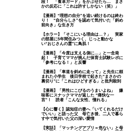
段！ 「食卓ガード」をかぶせたら… まさ
かの反応に「これは許すしかない（笑）」
【漫画】“理想の自分”を追い続けるのは終わ
り！ “自分らしさ”を認めて気付いた「斜め
前向き」な生き方
【ホラー】「そこにいる理由は…？」 実家
の部屋に5年間住みつく、じっと動かな
い“おじさんの霊”に鳥肌！
【漫画】「今度は支える側に…」と一念発
起！ 子育てママが挑んだ保育士試験レポに
「参考になる！」と反響
【漫画】「車道を斜めに走って」と先生に頼
まれた小学生 後日学校で起きた“まさかの
裏切り”に「これはひどすぎる」と批判殺到
【漫画】「男性にこびるのうまいよね」 嫌
味客にスナックママが返した “痛快な一
言”！ 読者「こんな女性、憧れる」
【心に響く】認知症の妻へ「いてくれるだけ
でいい」と語った父 母亡き後、二人で暮ら
す中で気付いた父の深い愛情
【実話】「マッチングアプリ＝危ない」と母