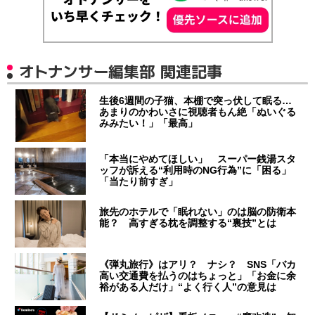
オトナンサー編集部 関連記事
生後6週間の子猫、本棚で突っ伏して眠る…
あまりのかわいさに視聴者もん絶「ぬいぐる
みみたい！」「最高」
「本当にやめてほしい」 スーパー銭湯スタ
ッフが訴える“利用時のNG行為”に「困る」
「当たり前すぎ」
旅先のホテルで「眠れない」のは脳の防衛本
能？ 高すぎる枕を調整する“裏技”とは
《弾丸旅行》はアリ？ ナシ？ SNS「バカ
高い交通費を払うのはちょっと」「お金に余
裕がある人だけ」“よく行く人”の意見は