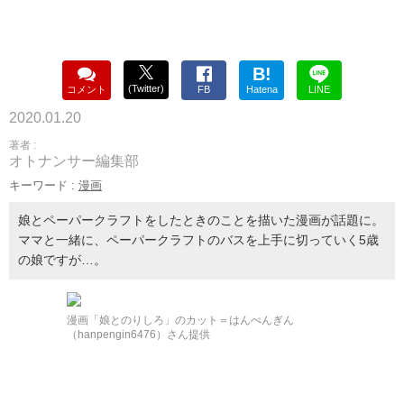
B!
(Twitter)
コメント
FB
Hatena
LINE
2020.01.20
著者 :
オトナンサー編集部
キーワード :
漫画
娘とペーパークラフトをしたときのことを描いた漫画が話題に。
ママと一緒に、ペーパークラフトのバスを上手に切っていく5歳
の娘ですが…。
漫画「娘とのりしろ」のカット＝はんぺんぎん
（hanpengin6476）さん提供