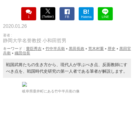
B!
(Twitter)
1
FB
Hatena
LINE
2020.01.26
著者 :
静岡大学名誉教授 小和田哲男
キーワード :
豊臣秀吉
•
竹中半兵衛
•
黒田長政
•
荒木村重
•
歴史
•
黒田官
兵衛
•
織田信長
戦国武将たちの生き方から、現代人が学ぶべき点、反面教師にす
べき点を、戦国時代史研究の第一人者である筆者が解説します。
岐阜県垂井町にある竹中半兵衛の像