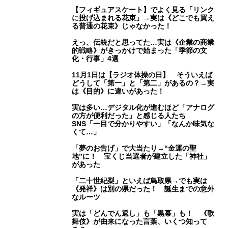
【フィギュアスケート】でよく見る「リンク
に投げ込まれる花束」→実は《どこでも買え
る普通の花束》じゃなかった！
えっ、伝統だと思ってた…実は《企業の商業
的戦略》がきっかけで始まった「季節の文
化・行事」4選
11月1日は【ラジオ体操の日】 そういえば
どうして「第一」と「第二」があるの？→実
は《目的》に違いがあった！
実は多い…デジタル化が進むほど「アナログ
の方が便利だった」と感じる人たち
SNS「一目で分かりやすい」「なんか味気な
くて…」
「夢のお告げ」で大当たり→“金運の聖
地”に！ 宝くじ当選者が建立した「神社」
があった
「二十世紀梨」といえば鳥取県→でも実は
《発祥》は別の県だった！ 誕生までの意外
なルーツ
実は「どんでん返し」も「黒幕」も！ 《歌
舞伎》が由来になった言葉、いくつ知って