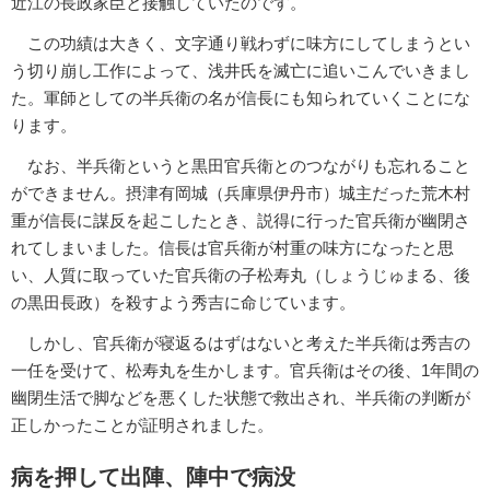
近江の長政家臣と接触していたのです。
この功績は大きく、文字通り戦わずに味方にしてしまうとい
う切り崩し工作によって、浅井氏を滅亡に追いこんでいきまし
た。軍師としての半兵衛の名が信長にも知られていくことにな
ります。
なお、半兵衛というと黒田官兵衛とのつながりも忘れること
ができません。摂津有岡城（兵庫県伊丹市）城主だった荒木村
重が信長に謀反を起こしたとき、説得に行った官兵衛が幽閉さ
れてしまいました。信長は官兵衛が村重の味方になったと思
い、人質に取っていた官兵衛の子松寿丸（しょうじゅまる、後
の黒田長政）を殺すよう秀吉に命じています。
しかし、官兵衛が寝返るはずはないと考えた半兵衛は秀吉の
一任を受けて、松寿丸を生かします。官兵衛はその後、1年間の
幽閉生活で脚などを悪くした状態で救出され、半兵衛の判断が
正しかったことが証明されました。
病を押して出陣、陣中で病没