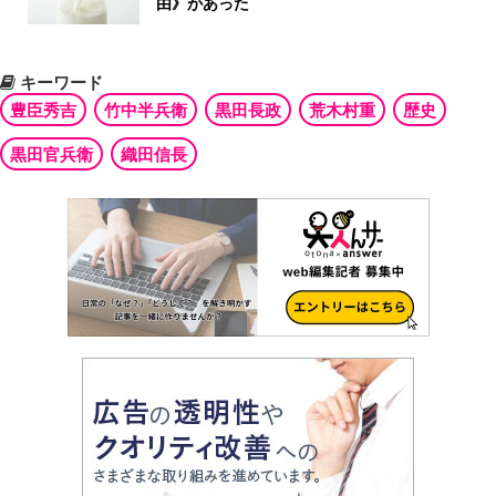
由》があった
キーワード
豊臣秀吉
竹中半兵衛
黒田長政
荒木村重
歴史
黒田官兵衛
織田信長