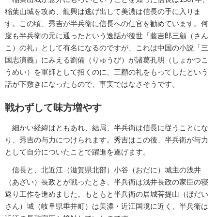
稲葉山城を攻め、龍興は逃げ出して美濃は信長の手に入りま
す。この頃、秀吉が半兵衛に信長への仕官を勧めています。何
度も半兵衛の元に通ったという逸話が後世「藤吉郎三顧（さん
こ）の礼」として有名になるのですが、これは中国の小説「三
国志演義」にみえる劉備（りゅうび）が諸葛孔明（しょかつこ
うめい）を軍師として招くのに、三顧の礼をもってしたという
話が下敷きになったもので、事実ではなさそうです。
戦わずして味方増やす
細かい経緯はともあれ、結局、半兵衛は信長に従うことにな
り、秀吉の与力につけられます。秀吉はこの後、半兵衛が与力
として自分についたことで躍進を遂げます。
信長と、北近江（滋賀県北部）小谷（おだに）城主の浅井
（あざい）長政とが戦ったとき、半兵衛は浅井長政の家臣の寝
返り工作を進めました。もともと半兵衛の居城菩提山（ぼだい
さん）城（岐阜県垂井町）は美濃・近江国境に近く、半兵衛は