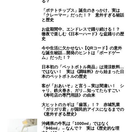
る？
「ポテトチップス」誕生のきっかけ、実は
「クレーマー」だった！？ 意外すぎる秘話
と歴史
お盆期間中、エンドレスで踊り続ける！？
徹夜で楽しむ《日本一ハード》な盆踊りの歴
史
今や生活に欠かせない【QRコード】の意外
な誕生秘話…開発のヒントは「ボードゲー
ム」だった！？
日本初の「ペットボトル商品」は清涼飲料…
ではない！ 実は《調味料》から始まった日
本のペットボトルの歴史
客が「おあいそ」と言う→実は間違い！ シ
ャリ、鉄火巻き、ガリ…知ってたらすごい
《寿司店の専門用語》の由来
大ヒットのカギは「歯茎」！？ 赤城乳業
「ガリガリ君」が国民的アイスになるまでの
《意外すぎる歴史》
沖縄県の牛乳は「1000ml」ではなく
「946ml」←なんで？ 実は《歴史的な理