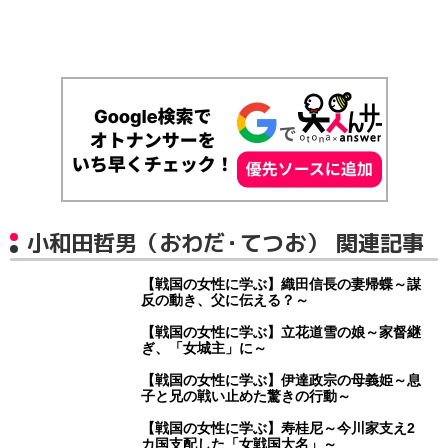
小和田哲男（おわだ・てつお） 関連記事
【戦国の女性に学ぶ】織田信長の妻帰蝶～謀
反の動き、父に伝える？～
【戦国の女性に学ぶ】立花道雪の娘～家督継
ぎ、「女城主」に～
【戦国の女性に学ぶ】伊達政宗の母義姫～息
子と兄の戦い止めた驚きの行動～
【戦国の女性に学ぶ】寿桂尼～今川家支え2
カ国支配した「女戦国大名」～