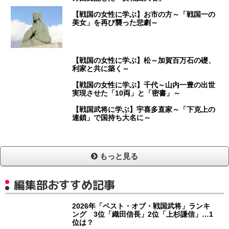
【戦国の女性に学ぶ】お市の方～「戦国一の
美女」を再び襲った悲劇～
【戦国の女性に学ぶ】松～加賀百万石の礎、
利家と共に築く～
【戦国の女性に学ぶ】千代～山内一豊の出世
実現させた「10両」と「密書」～
【戦国武将に学ぶ】宇喜多直家～「下克上の
連鎖」で国持ち大名に～
もっと見る
編集部おすすめ記事
2026年「ベスト・オブ・戦国武将」ランキ
ング 3位「織田信長」2位「上杉謙信」…1
位は？