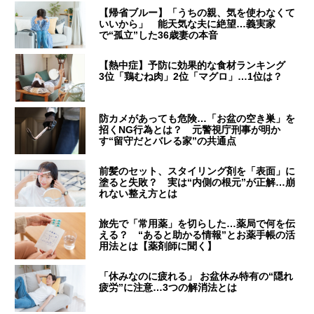
【帰省ブルー】「うちの親、気を使わなくて
いいから」 能天気な夫に絶望…義実家
で“孤立”した36歳妻の本音
【熱中症】予防に効果的な食材ランキング
3位「鶏むね肉」2位「マグロ」…1位は？
防カメがあっても危険…「お盆の空き巣」を
招くNG行為とは？ 元警視庁刑事が明か
す“留守だとバレる家”の共通点
前髪のセット、スタイリング剤を「表面」に
塗ると失敗？ 実は“内側の根元”が正解…崩
れない整え方とは
旅先で「常用薬」を切らした…薬局で何を伝
える？ “あると助かる情報”とお薬手帳の活
用法とは【薬剤師に聞く】
「休みなのに疲れる」 お盆休み特有の“隠れ
疲労”に注意…3つの解消法とは