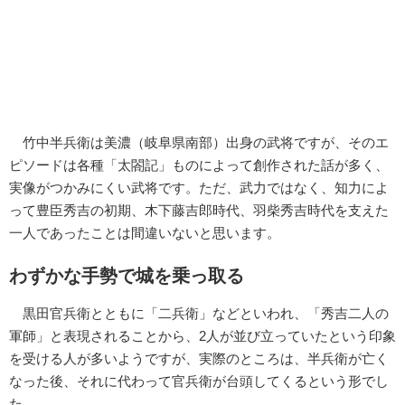
竹中半兵衛は美濃（岐阜県南部）出身の武将ですが、そのエ
ピソードは各種「太閤記」ものによって創作された話が多く、
実像がつかみにくい武将です。ただ、武力ではなく、知力によ
って豊臣秀吉の初期、木下藤吉郎時代、羽柴秀吉時代を支えた
一人であったことは間違いないと思います。
わずかな手勢で城を乗っ取る
黒田官兵衛とともに「二兵衛」などといわれ、「秀吉二人の
軍師」と表現されることから、2人が並び立っていたという印象
を受ける人が多いようですが、実際のところは、半兵衛が亡く
なった後、それに代わって官兵衛が台頭してくるという形でし
た。