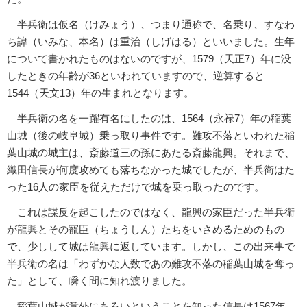
半兵衛は仮名（けみょう）、つまり通称で、名乗り、すなわ
ち諱（いみな、本名）は重治（しげはる）といいました。生年
について書かれたものはないのですが、1579（天正7）年に没
したときの年齢が36といわれていますので、逆算すると
1544（天文13）年の生まれとなります。
半兵衛の名を一躍有名にしたのは、1564（永禄7）年の稲葉
山城（後の岐阜城）乗っ取り事件です。難攻不落といわれた稲
葉山城の城主は、斎藤道三の孫にあたる斎藤龍興。それまで、
織田信長が何度攻めても落ちなかった城でしたが、半兵衛はた
った16人の家臣を従えただけで城を乗っ取ったのです。
これは謀反を起こしたのではなく、龍興の家臣だった半兵衛
が龍興とその寵臣（ちょうしん）たちをいさめるためのもの
で、少しして城は龍興に返しています。しかし、この出来事で
半兵衛の名は「わずかな人数であの難攻不落の稲葉山城を奪っ
た」として、瞬く間に知れ渡りました。
稲葉山城が意外にもろいということを知った信長は1567年、