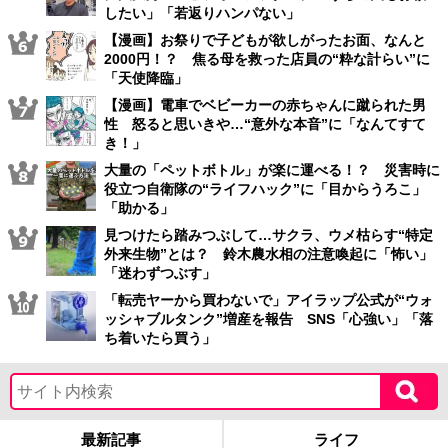
したい」「若返りハンパない」
【漫画】お祭りで子どもが欲しがったお面、なんと
2000円！？ 焦る母を救った店員の“粋な計らい”に
「天使降臨」
【漫画】電車でベビーカーの赤ちゃんに蹴られた男
性 怒ると思いきや…“意外な本音”に「なんてすて
き！」
大量の「ペットボトル」が楽に運べる！？ 災害時に
役立つ自衛隊の“ライフハック”に「目からうろこ」
「助かる」
見つけたら踏みつぶして…サクラ、ウメ枯らす“特定
外来生物”とは？ 鈴木農水相の注意喚起に「怖い」
「迷わずつぶす」
「転売ヤーから買わないで」アイラップ公式が“ウォ
ッシャブルタンク”増産を報告 SNS「心強い」「落
ち着いたら買う」
最新記事
ライフ