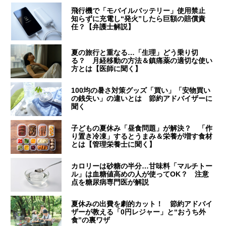
飛行機で「モバイルバッテリー」使用禁止
知らずに充電し“発火”したら巨額の賠償責
任？【弁護士解説】
夏の旅行と重なる…「生理」どう乗り切
る？ 月経移動の方法＆鎮痛薬の適切な使い
方とは【医師に聞く】
100均の暑さ対策グッズ「買い」「安物買い
の銭失い」の違いとは 節約アドバイザーに
聞く
子どもの夏休み「昼食問題」が解決？ 「作
り置き冷凍」するとうまみ＆栄養が増す食材
とは【管理栄養士に聞く】
カロリーは砂糖の半分…甘味料「マルチトー
ル」は血糖値高めの人が使ってOK？ 注意
点を糖尿病専門医が解説
夏休みの出費を劇的カット！ 節約アドバイ
ザーが教える「0円レジャー」と“おうち外
食”の裏ワザ