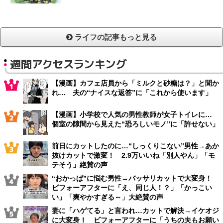
ライフの記事もっと見る
週間アクセスランキング
【漫画】カフェ店員から「ミルクと砂糖は？」と聞か
れ… 夫の“ナイスな返答”に「これから使います」
【漫画】小学校で人気の男性教師が女子トイレに…
個室の隙間から見えた“恐ろしいモノ”に「許せない」
前日にカットしたのに…“しっくりこない”男性→あか
抜けカットで激変！ 2.9万いいね「別人やん」「モ
テそう」絶賛の声
“おかっぱ”に悩む男性→バッサリカットで大変身！
ビフォーアフターに「え、同じ人！？」「かっこい
い」「爽やかすぎる～」大絶賛の声
妻に「ハゲてる」と言われ…カットで解決→イケオジ
に大変身！ ビフォーアフターに「うちの夫もお願い