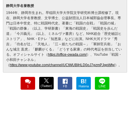
静岡大学名誉教授
1944年、静岡市生まれ。早稲田大学大学院文学研究科博士課程修了。現
在、静岡大学名誉教授、文学博士、公益財団法人日本城郭協会理事長。専
門は日本中世史、特に戦国時代史。著書に「戦国の合戦」「戦国の城」
「戦国の群像」（以上、学研新書）「東海の戦国史」「戦国史を歩んだ
道」「今川義元」（以上、ミネルヴァ書房）など。NHK総合「歴史秘話ヒ
ストリア」、NHK・Eテレ「知恵泉」などに出演。NHK大河ドラマ「秀
吉」「功名が辻」「天地人」「江～姫たちの戦国～」「軍師官兵衛」「お
んな城主 直虎」「麒麟がくる」「どうする家康」の時代考証を担当してい
る。オフィシャルサイト（
https://office-owada.com/
）、YouTube「戦国・
小和田チャンネル」
（
https://www.youtube.com/channel/UCtWUBIHLD0oJ7gzmPJgpWfg/
）。
B!
(Twitter)
1
FB
Hatena
LINE