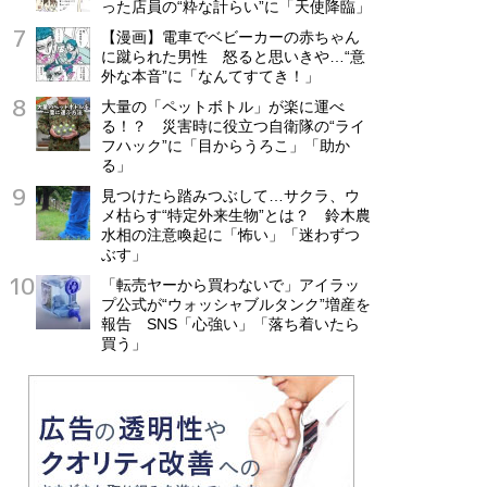
った店員の“粋な計らい”に「天使降臨」
【漫画】電車でベビーカーの赤ちゃん
に蹴られた男性 怒ると思いきや…“意
外な本音”に「なんてすてき！」
大量の「ペットボトル」が楽に運べ
る！？ 災害時に役立つ自衛隊の“ライ
フハック”に「目からうろこ」「助か
る」
見つけたら踏みつぶして…サクラ、ウ
メ枯らす“特定外来生物”とは？ 鈴木農
水相の注意喚起に「怖い」「迷わずつ
ぶす」
「転売ヤーから買わないで」アイラッ
プ公式が“ウォッシャブルタンク”増産を
報告 SNS「心強い」「落ち着いたら
買う」