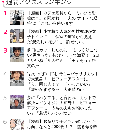
週間アクセスランキング
【漫画】カフェ店員から「ミルクと砂
糖は？」と聞かれ… 夫の“ナイスな返
答”に「これから使います」
【漫画】小学校で人気の男性教師が女
子トイレに… 個室の隙間から見え
た“恐ろしいモノ”に「許せない」
前日にカットしたのに…“しっくりこな
い”男性→あか抜けカットで激変！ 2.9
万いいね「別人やん」「モテそう」絶
賛の声
“おかっぱ”に悩む男性→バッサリカット
で大変身！ ビフォーアフターに
「え、同じ人！？」「かっこいい」
「爽やかすぎる～」大絶賛の声
妻に「ハゲてる」と言われ…カットで
解決→イケオジに大変身！ ビフォー
アフターに「うちの夫もお願いした
い」「若返りハンパない」
【漫画】お祭りで子どもが欲しがった
お面、なんと2000円！？ 焦る母を救