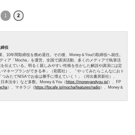
1
2
取締役
業、10年間取締役を務め退任。その後、Money＆Youの取締役へ就任。
メディア「Mocha」を運営。全国で講演活動、多くのメディアで執筆活
識を伝えている。明るく親しみやすい性格を生かした解説や講演には定
いマネープランができる本」（彩図社）、「やってみたらこんなにおト
「つみたてNISAでお金は勝手に増えていく！」（河出書房新社）、
本法令）など多数。Money＆You（
https://moneyandyou.jp/
）、FP
mocha
）、マネラジ（
https://fpcafe.jp/mocha/features/radio
）、Money＆