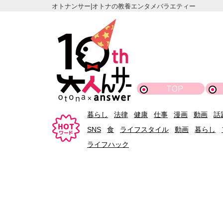
オトナンサー|オトナの教養エンタメバラエティー
TOP
暮らし
法律
健康
仕事
漫画
動画
話
SNS
食
ライフスタイル
動画
暮らし
ライフハック