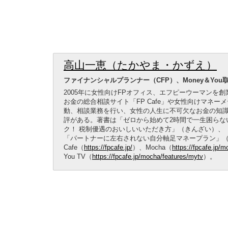
高山一恵（たかやま・かずえ）
ファイナンシャルプランナー（CFP）、Money＆You
2005年に女性向けFPオフィス、エフピーウーマンを創
お金の総合相談サイト「FP Cafe」や女性向けマネー
動、相談業務を行い、女性の人生に不可欠なお金の知
評がある。著書は「ゼロから始めて2時間で一生困らな
ク！ 税制優遇のおいしいいただき方」（きんざい）、
「パートナーに左右されない自分軸足マネープラン」（日
Cafe（
https://fpcafe.jp/
）、Mocha（
https://fpcafe.jp/
You TV（
https://fpcafe.jp/mocha/features/mytv
）。